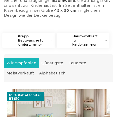
weicher und saugfähiger
Baumwolle
, die atmungsaktiv
und sanft zur Kinderhaut ist. Im Set enthalten ist ein
Kissenbezug in der Größe
45 x 50 cm
im gleichen
Design wie der Deckenbezug.
Krepp
Baumwollbettwäsche
Bettwäsche für
für
kinderzimmer
kinderzimmer
P
r
Wir empfehlen
Günstigste
Teuerste
o
Meistverkauft
Alphabetisch
d
u
k
L
t
i
10 % Rabattcode:
s
BTS10
s
o
t
r
e
t