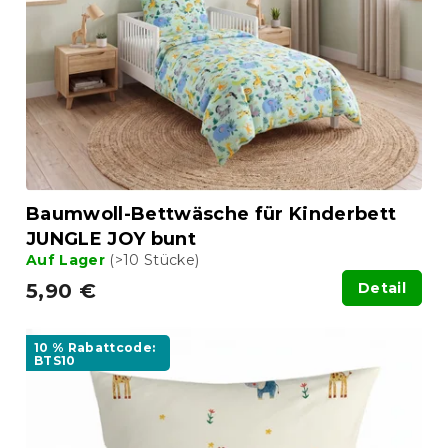
d
i
e
e
r
r
P
u
r
n
o
g
d
u
k
t
Baumwoll-Bettwäsche für Kinderbett
e
JUNGLE JOY bunt
Auf Lager
(>10 Stücke)
5,90 €
Detail
10 % Rabattcode:
BTS10