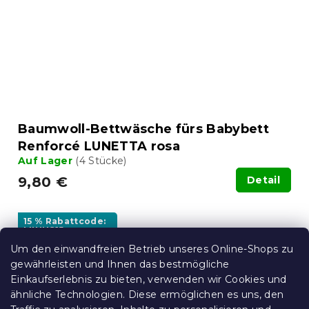
Baumwoll-Bettwäsche fürs Babybett
Renforcé LUNETTA rosa
Auf Lager
(4 Stücke)
9,80 €
Detail
15 % Rabattcode:
MINUS15
Um den einwandfreien Betrieb unseres Online-Shops zu
gewährleisten und Ihnen das bestmögliche
Einkaufserlebnis zu bieten, verwenden wir Cookies und
ähnliche Technologien. Diese ermöglichen es uns, den