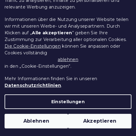
Traffic zu analysieren, Inhalte zu personalisieren und
relevante Werbung anzuzeigen.
Informationen über die Nutzung unserer Website teilen
wir mit unseren Werbe- und Analysepartnern. Durch
Klicken auf „
Alle akzeptieren
“ geben Sie Ihre
Zustimmung zur Verarbeitung aller optionalen Cookies.
Die Cookie-Einstellungen
können Sie anpassen oder
Baumwoll-Bettwäsche fürs Kinderbett
Cookies vollständig
SCHÄFCHEN blau
ablehnen
Auf Lager
(>10 Stücke)
in den „Cookie-Einstellungen“.
15,70 €
Detail
Mehr Informationen finden Sie in unseren
Datenschutzrichtlinien
.
10 % Rabattcode:
BTS10
Einstellungen
Ablehnen
Akzeptieren