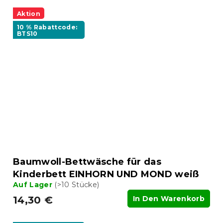
Aktion
10 % Rabattcode:
BTS10
Baumwoll-Bettwäsche für das
Kinderbett EINHORN UND MOND weiß
Auf Lager
(>10 Stücke)
14,30 €
In Den Warenkorb