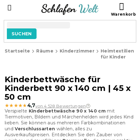
Zum
WAR
Inhalt
springen
SUCHEN
Startseite
Räume
Kinderzimmer
Heimtextilien
für Kinder
Kinderbettwäsche für
Kinderbett 90 x 140 cm | 45 x
50 cm
★★★★★
★★★★★
4,7
von 4 528 Bewertungen
Verspielte
Kinderbettwäsche 90 x 140 cm
mit
Tiermotiven, Bildern und Märchenhelden wird jedes Kind
lieben. Sie können aus mehreren Farbkombinationen
und
Verschlussarten
wählen, alles zu
Ausverkaufspreisen. Entdecken Sie den Zauber von