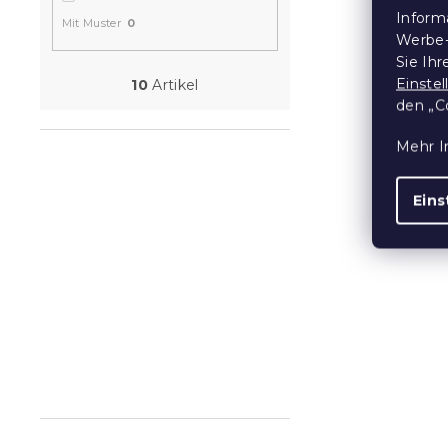
Badetuch C
Inform
100x180 cm 
Mit Muster
0
Werbe-
Baumwolle
Sie Ih
Auf Lager
(>10
Einste
10
Artikel
18,40 €
den „C
Mehr I
15 % Rabattcod
MINUS15
Eins
Badetuch C
100x180 cm
Baumwolle