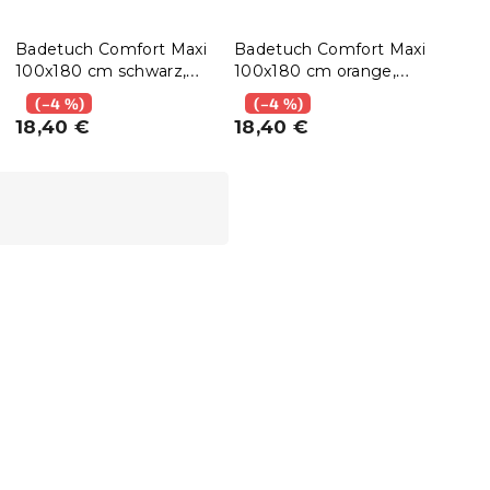
Badetuch Comfort Maxi
Badetuch Comfort Maxi
Bade
100x180 cm schwarz,
100x180 cm orange,
100x
100% Baumwolle
100% Baumwolle
100
(–4 %)
(–4 %)
(–
18,40 €
18,40 €
18,
15 % Rabattcode:
MINUS15