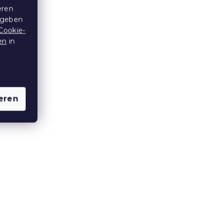
Badetuch Comfort Maxi
eren
00%
100x180 cm lila, 100%
 geben
Baumwolle
Cookie-
Auf Lager
(>10 Stücke)
en
in
18,40 €
15 % Rabattcode:
MINUS15
eren
Hotelbadetuch Deluxe 100 x
%
150 cm Weiß, 100%
Baumwolle