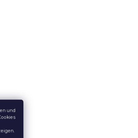
Badetuch Comfort Maxi
%
100x180 cm schwarz, 100%
Baumwolle
Auf Lager
(>10 Stücke)
18,40 €
15 % Rabattcode:
MINUS15
ten und
Cookies
zeigen.