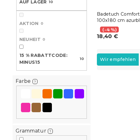
AUF LAGER
10
e
Badetuch Comfort
100x180 cm azurbl
AKTION
0
100% Baumwolle
(–4 %)
18,40 €
NEUHEIT
0
P
15 % RABATTCODE:
r
10
Wir empfehlen
MINUS15
o
d
L
u
Farbe
?
i
k
15 % Rabattcod
s
t
MINUS15
t
s
e
o
d
r
e
t
r
i
Grammatur
?
P
e