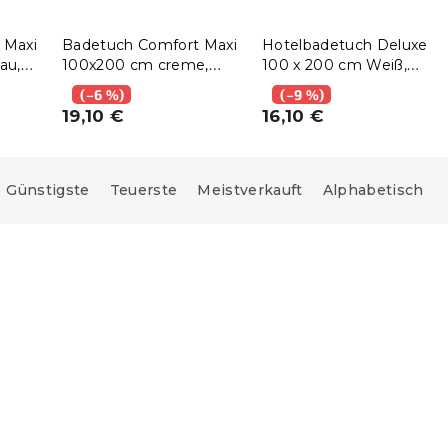
 Maxi
Badetuch Comfort Maxi
Hotelbadetuch Deluxe
au,
100x200 cm creme,
100 x 200 cm Weiß,
100% Baumwolle
100% Baumwolle
(–6 %)
(–9 %)
19,10 €
16,10 €
Günstigste
Teuerste
Meistverkauft
Alphabetisch
e:
15 % Rabattcode:
MINUS15