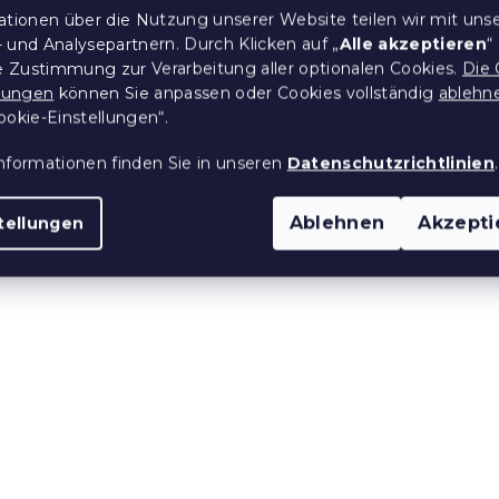
omfort Maxi
Badetuch Comfort Maxi
ationen über die Nutzung unserer Website teilen wir mit uns
azurblau, 100%
100x180 cm hellgrün, 1
 und Analysepartnern. Durch Klicken auf „
Alle akzeptieren
“
Baumwolle
re Zustimmung zur Verarbeitung aller optionalen Cookies.
Die 
 Stücke)
Auf Lager
(>10 Stücke)
llungen
können Sie anpassen oder Cookies vollständig
ablehn
18,40 €
ookie-Einstellungen“.
nformationen finden Sie in unseren
Datenschutzrichtlinien
.
e:
15 % Rabattcode:
MINUS15
Ablehnen
Akzepti
tellungen
omfort Maxi
Badetuch Comfort Maxi
 orange, 100%
100x200 cm braun, 100
Baumwolle