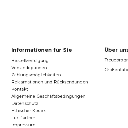
16,10 €
F
u
ß
Informationen für Sie
Über un
z
e
Treueprogr
Bestellverfolgung
i
Versandoptionen
Größentabe
l
Zahlungsmöglichkeiten
e
Reklamationen und Rücksendungen
Kontakt
Allgemeine Geschäftsbedingungen
Datenschutz
Ethischer Kodex
Für Partner
Impressum