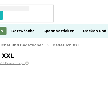
en
Bettwäsche
Spannbettlaken
Decken und
ücher und Badetücher
Badetuch XXL
 XXL
339 Bewertungen