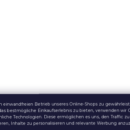
omfort Maxi
Badetuch Comfort Maxi
 creme, 100%
100x180 cm purpur, 100
Baumwolle
 Stücke)
Auf Lager
(>10 Stücke)
18,40 €
e:
15 % Rabattcode:
MINUS15
 einwandfreien Betrieb unseres Online-Shops zu gewährleis
das bestmögliche Einkaufserlebnis zu bieten, verwenden wir 
nliche Technologien. Diese ermöglichen es uns, den Traffic zu
ieren, Inhalte zu personalisieren und relevante Werbung anzu