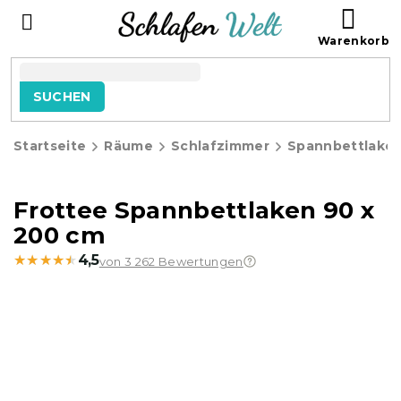
Zum
WAR
Inhalt
springen
SUCHEN
Startseite
Räume
Schlafzimmer
Spannbettlake
Frottee Spannbettlaken 90 x
200 cm
★★★★★
★★★★★
4,5
von 3 262 Bewertungen