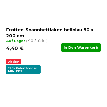
Frottee-Spannbettlaken hellblau 90 x
200 cm
Auf Lager
(>10 Stücke)
4,40 €
In Den Warenkorb
Aktion
15 % Rabattcode:
MINUS15