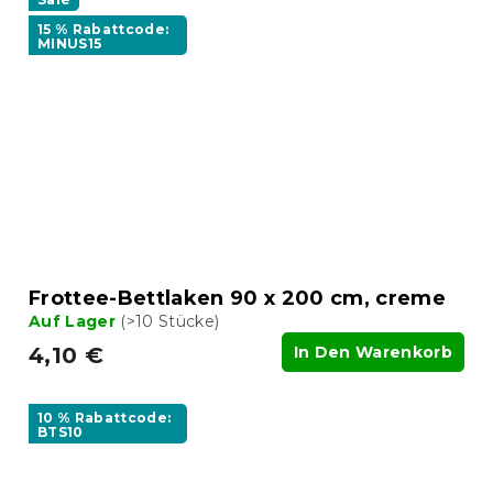
15 % Rabattcode:
MINUS15
Frottee-Bettlaken 90 x 200 cm, creme
Auf Lager
(>10 Stücke)
4,10 €
In Den Warenkorb
10 % Rabattcode:
BTS10