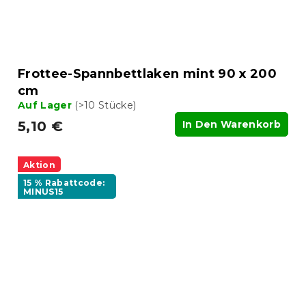
Frottee-Spannbettlaken mint 90 x 200
cm
Auf Lager
(>10 Stücke)
5,10 €
In Den Warenkorb
Aktion
15 % Rabattcode:
MINUS15