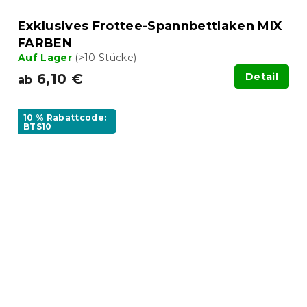
Exklusives Frottee-Spannbettlaken MIX
FARBEN
Auf Lager
(>10 Stücke)
6,10 €
Detail
ab
10 % Rabattcode:
BTS10