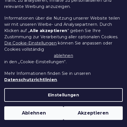
Traffic zu analysieren, Inhalte zu personalisieren und
relevante Werbung anzuzeigen.
Spannbettlaken EXCLUSIVE
cremefarben 90 x 200 cm
Informationen über die Nutzung unserer Website teilen
Auf Lager
(>10 Stücke)
wir mit unseren Werbe- und Analysepartnern. Durch
Klicken auf „
Alle akzeptieren
“ geben Sie Ihre
8,60 €
In Den Warenkorb
Zustimmung zur Verarbeitung aller optionalen Cookies.
Die Cookie-Einstellungen
können Sie anpassen oder
Cookies vollständig
15 % Rabattcode:
MINUS15
ablehnen
in den „Cookie-Einstellungen“.
Mehr Informationen finden Sie in unseren
Datenschutzrichtlinien
.
Einstellungen
Ablehnen
Akzeptieren