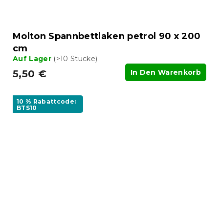
Molton Spannbettlaken petrol 90 x 200
cm
Auf Lager
(>10 Stücke)
5,50 €
In Den Warenkorb
10 % Rabattcode:
BTS10