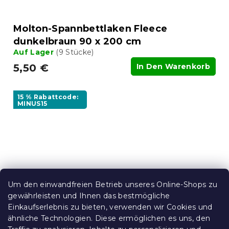
Molton-Spannbettlaken Fleece
dunkelbraun 90 x 200 cm
Auf Lager
(9 Stücke)
5,50 €
In Den Warenkorb
15 % Rabattcode:
MINUS15
Um den einwandfreien Betrieb unseres Online-Shops zu
gewährleisten und Ihnen das bestmögliche
Einkaufserlebnis zu bieten, verwenden wir Cookies und
ähnliche Technologien. Diese ermöglichen es uns, den