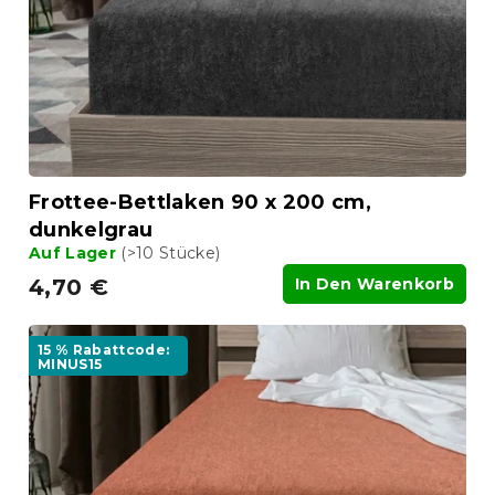
e
r
r
P
u
r
n
o
g
d
u
k
t
Frottee-Bettlaken 90 x 200 cm,
e
dunkelgrau
Auf Lager
(>10 Stücke)
4,70 €
In Den Warenkorb
15 % Rabattcode:
MINUS15