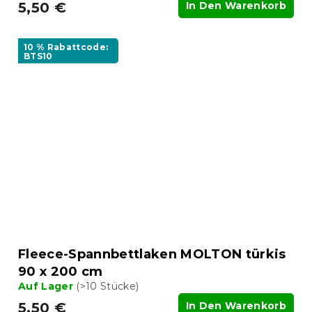
5,50 €
In Den Warenkorb
10 % Rabattcode:
BTS10
Fleece-Spannbettlaken MOLTON türkis
90 x 200 cm
Auf Lager
(>10 Stücke)
5,50 €
In Den Warenkorb