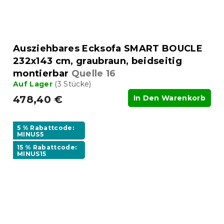
Ausziehbares Ecksofa SMART BOUCLE
232x143 cm, graubraun, beidseitig
montierbar
Quelle 16
Auf Lager
(3 Stücke)
478,40 €
In Den Warenkorb
5 % Rabattcode:
MINUS5
15 % Rabattcode:
MINUS15