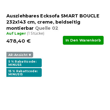
Ausziehbares Ecksofa SMART BOUCLE
232x143 cm, creme, beidseitig
montierbar
Quelle 02
Auf Lager
(1 Stücke)
478,40 €
In Den Warenkorb
AR-Ansicht ❖
5 % Rabattcode:
MINUS5
15 % Rabattcode:
MINUS15