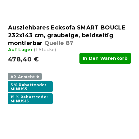
Ausziehbares Ecksofa SMART BOUCLE
232x143 cm, graubeige, beidseitig
montierbar
Quelle 87
Auf Lager
(1 Stücke)
478,40 €
In Den Warenkorb
AR-Ansicht ❖
5 % Rabattcode:
MINUS5
15 % Rabattcode:
MINUS15