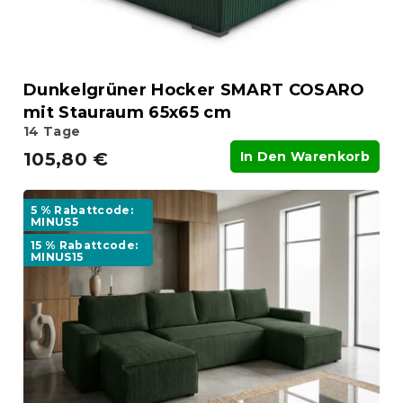
Dunkelgrüner Hocker SMART COSARO
mit Stauraum 65x65 cm
14 Tage
105,80 €
In Den Warenkorb
5 % Rabattcode:
MINUS5
15 % Rabattcode:
MINUS15