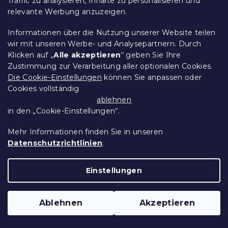
Traffic zu analysieren, Inhalte zu personalisieren und
relevante Werbung anzuzeigen.
15 % Rabattcode:
Informationen über die Nutzung unserer Website teilen
MINUS15
wir mit unseren Werbe- und Analysepartnern. Durch
Klicken auf „
Alle akzeptieren
“ geben Sie Ihre
Zustimmung zur Verarbeitung aller optionalen Cookies.
Die Cookie-Einstellungen
können Sie anpassen oder
Cookies vollständig
ablehnen
in den „Cookie-Einstellungen“.
Mehr Informationen finden Sie in unseren
Datenschutzrichtlinien
.
Einstellungen
Hellvioletter Hocker SMART COSARO
mit Stauraum 65x65 cm
Auf Lager
(3 Stücke)
Ablehnen
Akzeptieren
105,80 €
In Den Warenkorb