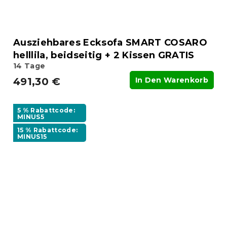
Ausziehbares Ecksofa SMART COSARO
helllila, beidseitig + 2 Kissen GRATIS
14 Tage
491,30 €
In Den Warenkorb
5 % Rabattcode:
MINUS5
15 % Rabattcode:
MINUS15