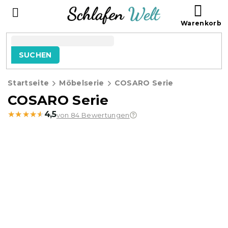
Zum
WAR
Inhalt
springen
SUCHEN
Startseite
Möbelserie
COSARO Serie
COSARO Serie
★★★★★
★★★★★
4,5
von 84 Bewertungen