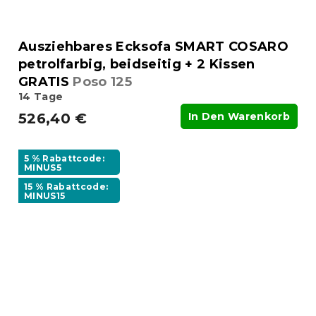
Ausziehbares Ecksofa SMART COSARO
petrolfarbig, beidseitig + 2 Kissen
GRATIS
Poso 125
14 Tage
526,40 €
In Den Warenkorb
5 % Rabattcode:
MINUS5
15 % Rabattcode:
MINUS15