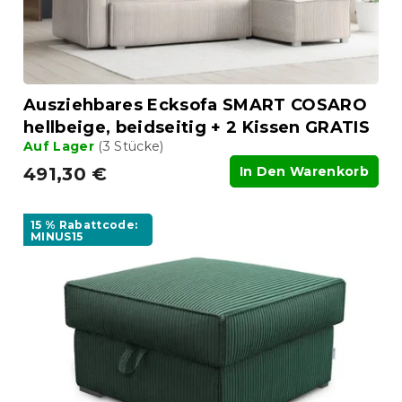
n
o
g
d
u
k
t
Ausziehbares Ecksofa SMART COSARO
e
hellbeige, beidseitig + 2 Kissen GRATIS
Auf Lager
(3 Stücke)
491,30 €
In Den Warenkorb
15 % Rabattcode:
MINUS15