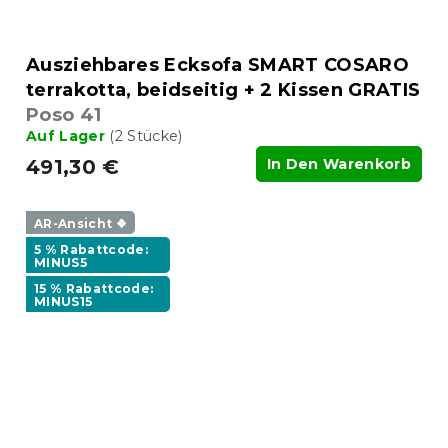
Ausziehbares Ecksofa SMART COSARO
terrakotta, beidseitig + 2 Kissen GRATIS
Poso 41
Auf Lager
(2 Stücke)
491,30 €
In Den Warenkorb
AR-Ansicht ❖
5 % Rabattcode:
MINUS5
15 % Rabattcode:
MINUS15