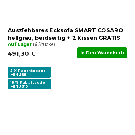
Ausziehbares Ecksofa SMART COSARO
hellgrau, beidseitig + 2 Kissen GRATIS
Auf Lager
(6 Stücke)
491,30 €
In Den Warenkorb
5 % Rabattcode:
MINUS5
15 % Rabattcode:
MINUS15