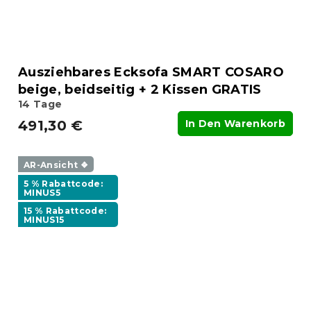
Ausziehbares Ecksofa SMART COSARO
beige, beidseitig + 2 Kissen GRATIS
14 Tage
491,30 €
In Den Warenkorb
AR-Ansicht ❖
5 % Rabattcode:
MINUS5
15 % Rabattcode:
MINUS15