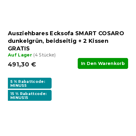
Ausziehbares Ecksofa SMART COSARO
dunkelgrün, beidseitig + 2 Kissen
GRATIS
Auf Lager
(4 Stücke)
491,30 €
In Den Warenkorb
5 % Rabattcode:
MINUS5
15 % Rabattcode:
MINUS15