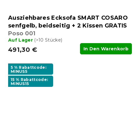
Ausziehbares Ecksofa SMART COSARO
senfgelb, beidseitig + 2 Kissen GRATIS
Poso 001
Auf Lager
(>10 Stücke)
491,30 €
In Den Warenkorb
5 % Rabattcode:
MINUS5
15 % Rabattcode:
MINUS15