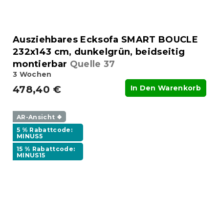
Ausziehbares Ecksofa SMART BOUCLE
232x143 cm, dunkelgrün, beidseitig
montierbar
Quelle 37
3 Wochen
478,40 €
In Den Warenkorb
AR-Ansicht ❖
5 % Rabattcode:
MINUS5
15 % Rabattcode:
MINUS15