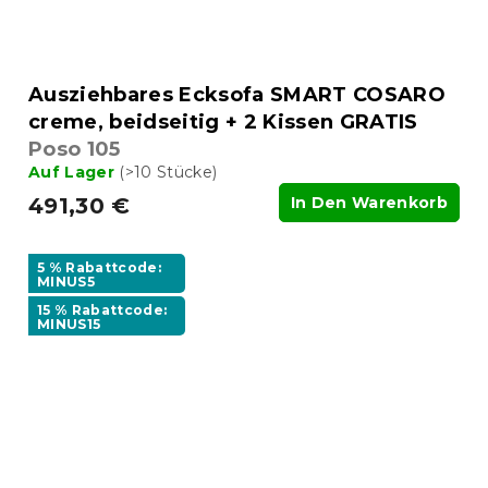
Ausziehbares Ecksofa SMART COSARO
creme, beidseitig + 2 Kissen GRATIS
Poso 105
Auf Lager
(>10 Stücke)
491,30 €
In Den Warenkorb
5 % Rabattcode:
MINUS5
15 % Rabattcode:
MINUS15