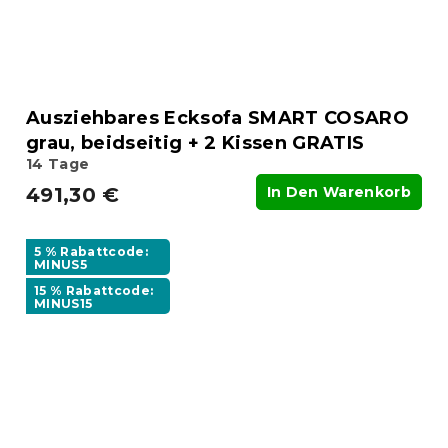
Ausziehbares Ecksofa SMART COSARO
grau, beidseitig + 2 Kissen GRATIS
14 Tage
491,30 €
In Den Warenkorb
5 % Rabattcode:
MINUS5
15 % Rabattcode:
MINUS15