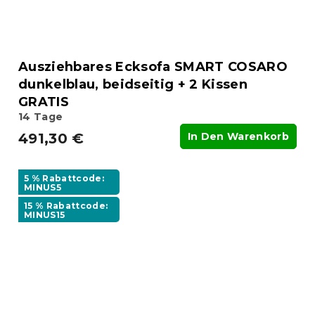
Ausziehbares Ecksofa SMART COSARO
dunkelblau, beidseitig + 2 Kissen
GRATIS
14 Tage
491,30 €
In Den Warenkorb
5 % Rabattcode:
MINUS5
15 % Rabattcode:
MINUS15