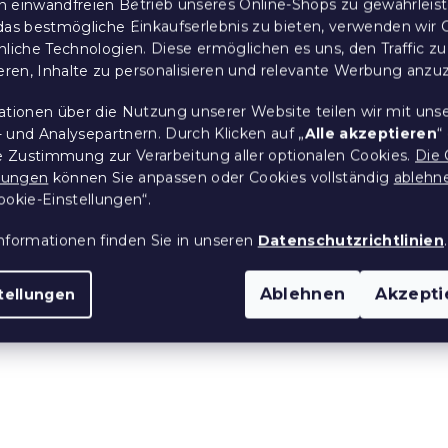
 einwandfreien Betrieb unseres Online-Shops zu gewährleis
das bestmögliche Einkaufserlebnis zu bieten, verwenden wir 
nliche Technologien. Diese ermöglichen es uns, den Traffic zu
 Kopfkissen 40 x
Füllung für Kissen -
ieren, Inhalte zu personalisieren und relevante Werbung anzu
Hohlfaserbällchen 500g
 Stücke)
4 Tage
ationen über die Nutzung unserer Website teilen wir mit uns
4,80 €
 und Analysepartnern. Durch Klicken auf „
Alle akzeptieren
“
re Zustimmung zur Verarbeitung aller optionalen Cookies.
Die 
llungen
können Sie anpassen oder Cookies vollständig
ablehn
ookie-Einstellungen“.
e:
nformationen finden Sie in unseren
Datenschutzrichtlinien
.
Ablehnen
Akzepti
tellungen
issen 45 x 45 cm
 Stücke)