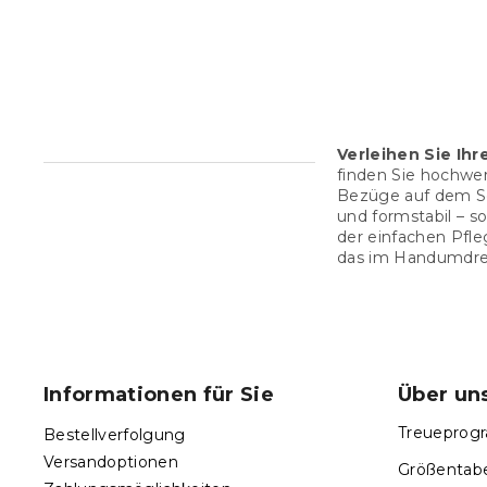
4 €
Verkaufspreis:
80 € / 20 St
Verleihen Sie I
finden Sie hochwe
Bezüge auf dem So
und formstabil – s
der einfachen Pfl
das im Handumdreh
F
u
ß
Informationen für Sie
Über un
z
e
Treueprogr
Bestellverfolgung
i
Versandoptionen
Größentabe
l