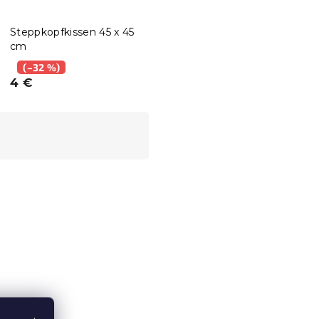
Steppkopfkissen 45 x 45
cm
(–32 %)
4 €
15 % Rabattcode:
MINUS15