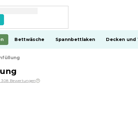
en
Bettwäsche
Spannbettlaken
Decken und
nfüllung
lung
1 308 Bewertungen