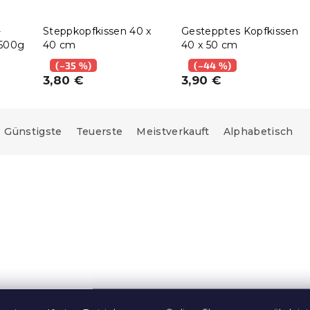
-
Steppkopfkissen 40 x
Gestepptes Kopfkissen
 500g
40 cm
40 x 50 cm
(–35 %)
(–44 %)
3,80 €
3,90 €
Günstigste
Teuerste
Meistverkauft
Alphabetisch
e:
15 % Rabattcode:
MINUS15