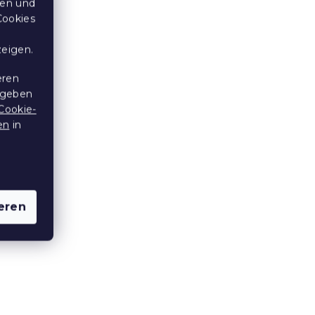
ten und
Cookies
Steppkopfkissen 40 x 40 cm
zeigen.
Auf Lager
(>10 Stücke)
eren
3,80 €
 geben
Cookie-
en
in
eren