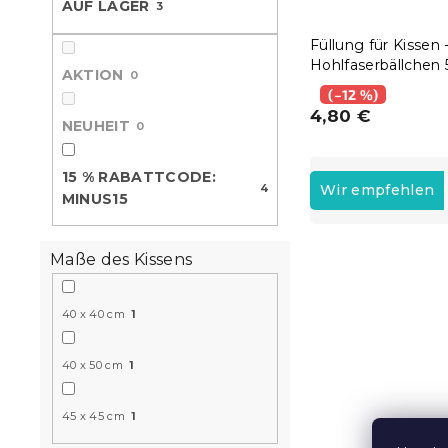
AUF LAGER
3
e
Füllung für Kissen 
Hohlfaserbällchen
AKTION
0
(–12 %)
4,80 €
NEUHEIT
0
P
15 % RABATTCODE:
r
4
Wir empfehlen
MINUS15
o
d
L
u
Maße des Kissens
i
k
15 % Rabattcod
s
t
MINUS15
t
40 x 40 cm
1
s
e
o
d
r
40 x 50 cm
1
e
t
r
i
45 x 45 cm
1
P
e