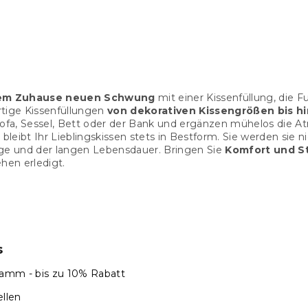
S
t
hrem Zuhause neuen Schwung
mit einer Kissenfüllung, die F
e
rtige Kissenfüllungen
von dekorativen Kissengrößen bis h
u
fa, Sessel, Bett oder der Bank und ergänzen mühelos die A
e
o bleibt Ihr Lieblingskissen stets in Bestform. Sie werden si
r
ege und der langen Lebensdauer. Bringen Sie
Komfort und St
e
en erledigt.
l
e
m
e
n
t
e
s
d
e
amm - bis zu 10% Rabatt
r
llen
L