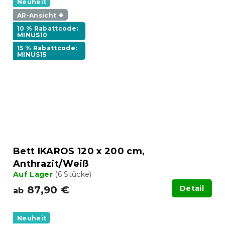
Neuheit
AR-Ansicht ❖
10 % Rabattcode:
MINUS10
15 % Rabattcode:
MINUS15
Bett IKAROS 120 x 200 cm,
Anthrazit/Weiß
Auf Lager
(6 Stücke)
87,90 €
Detail
ab
Neuheit