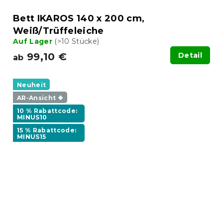
Bett IKAROS 140 x 200 cm,
Weiß/Trüffeleiche
Auf Lager
(>10 Stücke)
99,10 €
Detail
ab
Neuheit
AR-Ansicht ❖
10 % Rabattcode:
MINUS10
15 % Rabattcode:
MINUS15