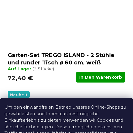
Garten-Set TREGO ISLAND - 2 Stühle
und runder Tisch ø 60 cm, weiß
Auf Lager
(3 Stücke)
72,40 €
In Den Warenkorb
Neuheit
AR-Ansicht ❖
Um den einwandfreien Betrieb unseres Online-Shops zu
15 % Rabattcode:
gewährleisten und Ihnen das bestmögliche
MINUS15
Einkaufserlebnis zu bieten, verwenden wir Cookies und
ähnliche Technologien. Diese ermöglichen es uns, den