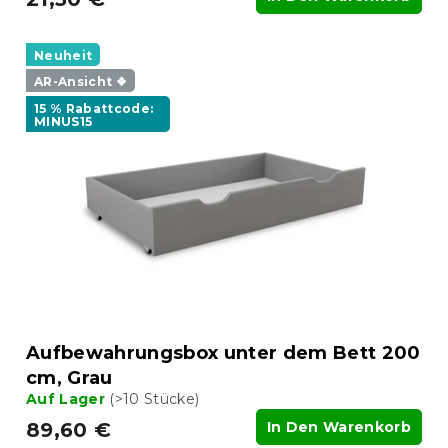
Neuheit
AR-Ansicht ❖
15 % Rabattcode:
MINUS15
Aufbewahrungsbox unter dem Bett 200
cm, Grau
Auf Lager
(>10 Stücke)
89,60 €
In Den Warenkorb