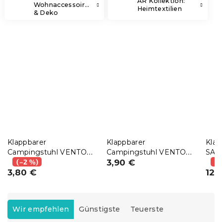
AR Kollektion:
Wohnaccessoires
Heimtextilien
& Deko
Klappbarer
Klappbarer
Klap
Campingstuhl VENTO
Campingstuhl VENTO
SAN
38 cm, blau
(–2 %)
38 cm, schwarz
3,90 €
(–
3,80 €
12,
P
r
Wir empfehlen
Günstigste
Teuerste
o