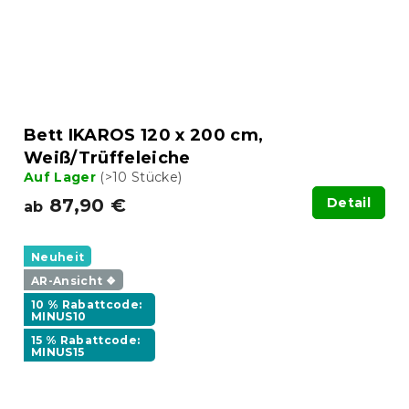
Bett IKAROS 120 x 200 cm,
Weiß/Trüffeleiche
Auf Lager
(>10 Stücke)
87,90 €
Detail
ab
Neuheit
AR-Ansicht ❖
10 % Rabattcode:
MINUS10
15 % Rabattcode:
MINUS15