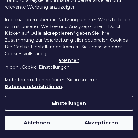
Traffic zu analysieren, Inhalte zu personalisieren und
relevante Werbung anzuzeigen.
Informationen über die Nutzung unserer Website teilen
wir mit unseren Werbe- und Analysepartnern. Durch
Klicken auf „
Alle akzeptieren
“ geben Sie Ihre
Zustimmung zur Verarbeitung aller optionalen Cookies.
Die Cookie-Einstellungen
können Sie anpassen oder
Unterbett-Aufbewahrungsbox 200 cm,
Cookies vollständig
Eiche Artisan
ablehnen
Auf Lager
(10 Stücke)
in den „Cookie-Einstellungen“.
60,50 €
In Den Warenkorb
Mehr Informationen finden Sie in unseren
Datenschutzrichtlinien
.
AR-Ansicht ❖
15 % Rabattcode:
Einstellungen
MINUS15
Ablehnen
Akzeptieren