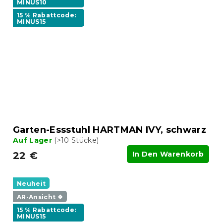
MINUS10
15 % Rabattcode:
MINUS15
Garten-Essstuhl HARTMAN IVY, schwarz
Auf Lager
(>10 Stücke)
22 €
In Den Warenkorb
Neuheit
AR-Ansicht ❖
15 % Rabattcode:
MINUS15