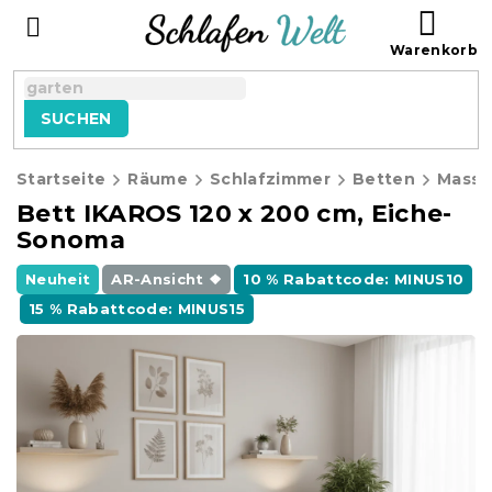
Zum
WAR
Inhalt
springen
SUCHEN
Startseite
Räume
Schlafzimmer
Betten
Massi
Bett IKAROS 120 x 200 cm, Eiche-
Sonoma
Neuheit
AR-Ansicht ❖
10 % Rabattcode: MINUS10
15 % Rabattcode: MINUS15