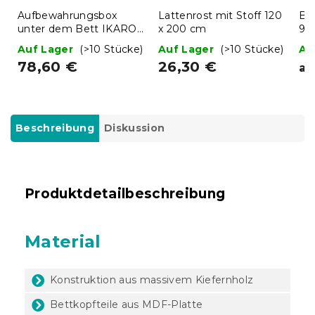
Aufbewahrungsbox
Lattenrost mit Stoff 120
Be
unter dem Bett IKAROS
x 200 cm
90
200 cm, Eiche Sonoma
We
Auf Lager
(>10 Stücke)
Auf Lager
(>10 Stücke)
Au
78,60 €
26,30 €
ab
Beschreibung
Diskussion
Produktdetailbeschreibung
Material
Konstruktion aus massivem Kiefernholz
Bettkopfteile aus MDF-Platte