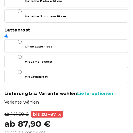
Matratze Deluxe 10 cm
Matratze Sommera 18 cm
Lattenrost
Ohne Lattenrost
Mit Lamellenrost
Mit Lattenrost
Lieferung bis:
Variante wählen
Lieferoptionen
Variante wählen
ab 141,60 €
bis zu –37 %
ab
87,90 €
ab
73,90 €
ohne MwSt.