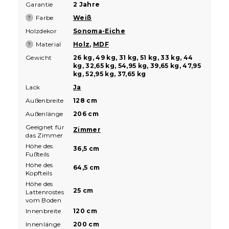
Garantie
2 Jahre
Farbe
Weiß
?
Holzdekor
Sonoma-Eiche
Material
Holz
,
MDF
?
Gewicht
26 kg, 49 kg, 31 kg, 51 kg, 33 kg, 44
kg, 32,65 kg, 54,95 kg, 39,65 kg, 47,95
kg, 52,95 kg, 37,65 kg
Lack
Ja
Außenbreite
128 cm
Außenlänge
206 cm
Geeignet für
Zimmer
das Zimmer
Höhe des
36,5 cm
Fußteils
Höhe des
64,5 cm
Kopfteils
Höhe des
25 cm
Lattenrostes
vom Boden
Innenbreite
120 cm
Innenlänge
200 cm