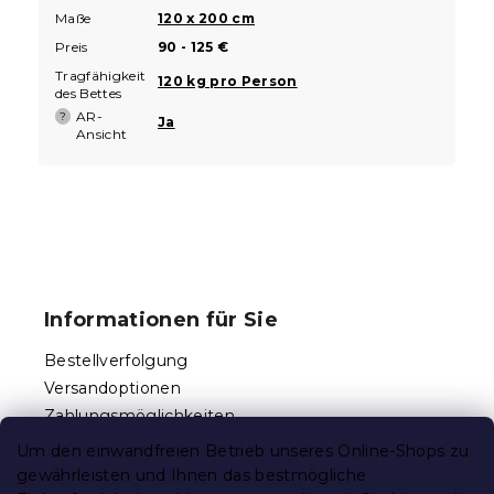
Maße
120 x 200 cm
Preis
90 - 125 €
Tragfähigkeit
120 kg pro Person
des Bettes
AR-
?
Ja
Ansicht
F
u
ß
Informationen für Sie
z
e
Bestellverfolgung
i
Versandoptionen
l
Zahlungsmöglichkeiten
e
Reklamationen und Rücksendungen
Um den einwandfreien Betrieb unseres Online-Shops zu
Kontakt
gewährleisten und Ihnen das bestmögliche