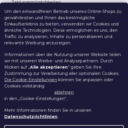
Zahlungsmöglichkeiten
e
Reklamationen und Rücksendungen
Um den einwandfreien Betrieb unseres Online-Shops zu
Kontakt
gewährleisten und Ihnen das bestmögliche
Allgemeine Geschäftsbedingungen
Einkaufserlebnis zu bieten, verwenden wir Cookies und
ähnliche Technologien. Diese ermöglichen es uns, den
Datenschutz
Traffic zu analysieren, Inhalte zu personalisieren und
Ethischer Kodex
relevante Werbung anzuzeigen.
Für Partner
Impressum
Informationen über die Nutzung unserer Website teilen
wir mit unseren Werbe- und Analysepartnern. Durch
Klicken auf „
Alle akzeptieren
“ geben Sie Ihre
Zustimmung zur Verarbeitung aller optionalen Cookies.
Über uns
Die Cookie-Einstellungen
können Sie anpassen oder
Cookies vollständig
Treueprogramm - bis zu 10% Rabatt
ablehnen
in den „Cookie-Einstellungen“.
Größentabellen
Mehr Informationen finden Sie in unseren
Datenschutzrichtlinien
.
Erstellt von Shoptet Premium