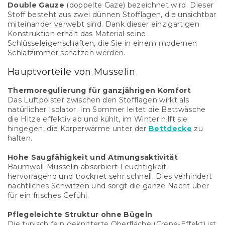
l
Double Gauze
(doppelte Gaze) bezeichnet wird. Dieser
e
Stoff besteht aus zwei dünnen Stofflagen, die unsichtbar
m
miteinander verwebt sind. Dank dieser einzigartigen
e
Konstruktion erhält das Material seine
n
Schlüsseleigenschaften, die Sie in einem modernen
t
Schlafzimmer schätzen werden.
e
d
Hauptvorteile von Musselin
e
r
Thermoregulierung für ganzjährigen Komfort
L
Das Luftpolster zwischen den Stofflagen wirkt als
i
natürlicher Isolator. Im Sommer leitet die Bettwäsche
s
die Hitze effektiv ab und kühlt, im Winter hilft sie
t
hingegen, die Körperwärme unter der
Bettdecke
zu
e
halten.
Hohe Saugfähigkeit und Atmungsaktivität
Baumwoll-Musselin absorbiert Feuchtigkeit
hervorragend und trocknet sehr schnell. Dies verhindert
nächtliches Schwitzen und sorgt die ganze Nacht über
für ein frisches Gefühl.
Pflegeleichte Struktur ohne Bügeln
Die typisch fein geknitterte Oberfläche (Crepe-Effekt) ist