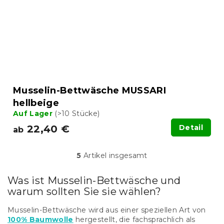
Musselin-Bettwäsche MUSSARI
hellbeige
Auf Lager
(>10 Stücke)
22,40 €
Detail
ab
5
Artikel insgesamt
S
t
e
Was ist Musselin-Bettwäsche und
u
warum sollten Sie sie wählen?
e
r
Musselin-Bettwäsche wird aus einer speziellen Art von
e
100% Baumwolle
hergestellt, die fachsprachlich als