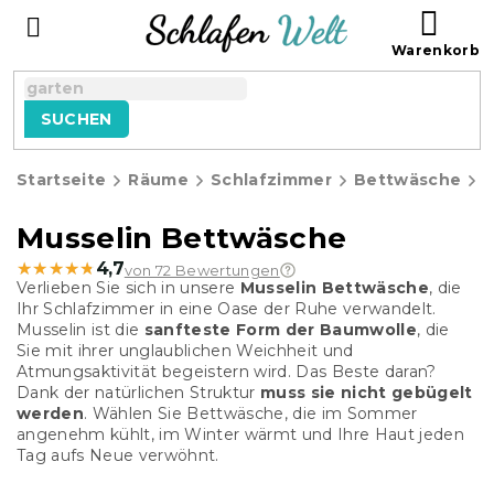
Zum
WAR
Inhalt
springen
SUCHEN
Startseite
Räume
Schlafzimmer
Bettwäsche
K
Musselin Bettwäsche
★★★★★
★★★★★
4,7
von 72 Bewertungen
Verlieben Sie sich in unsere
Musselin Bettwäsche
, die
Ihr Schlafzimmer in eine Oase der Ruhe verwandelt.
Musselin ist die
sanfteste Form der Baumwolle
, die
Sie mit ihrer unglaublichen Weichheit und
Atmungsaktivität begeistern wird. Das Beste daran?
Dank der natürlichen Struktur
muss sie nicht gebügelt
werden
. Wählen Sie Bettwäsche, die im Sommer
angenehm kühlt, im Winter wärmt und Ihre Haut jeden
Tag aufs Neue verwöhnt.