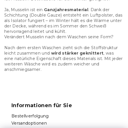
Ja, Musselin ist ein
Ganzjahresmaterial
. Dank der
Schichtung (Double Gauze) entsteht ein Luftpolster, das
als Isolator fungiert – im Winter hält es die Wärme unter
der Decke, während es im Sommer den Schweiß
hervorragend leitet und kühlt.
Verändert Musselin nach dem Waschen seine Form?
Nach dem ersten Waschen zieht sich die Stoffstruktur
leicht zusammen und
wird stärker geknittert
, was
eine natürliche Eigenschaft dieses Materials ist. Mit jeder
weiteren Wäsche wird es zudem weicher und
anschmiegsamer.
F
u
ß
Informationen für Sie
z
e
Bestellverfolgung
i
Versandoptionen
l