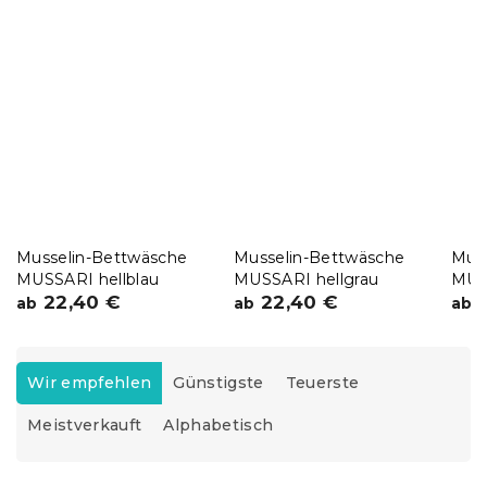
Musselin-Bettwäsche
Musselin-Bettwäsche
Mus
MUSSARI hellblau
MUSSARI hellgrau
MUSS
22,40 €
22,40 €
2
ab
ab
ab
P
r
Wir empfehlen
Günstigste
Teuerste
o
Meistverkauft
Alphabetisch
d
u
k