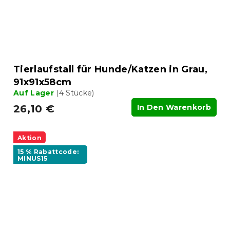
Tierlaufstall für Hunde/Katzen in Grau,
91x91x58cm
Auf Lager
(4 Stücke)
26,10 €
In Den Warenkorb
Aktion
15 % Rabattcode:
MINUS15