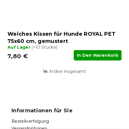
Weiches Kissen für Hunde ROYAL PET
75x60 cm, gemustert
Auf Lager
(>10 Stücke)
7,80 €
In Den Warenkorb
14
Artikel insgesamt
S
t
e
u
F
e
u
r
ß
e
Informationen für Sie
l
z
e
e
Bestellverfolgung
m
i
e
Versandoptionen