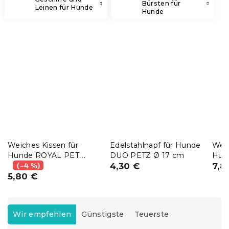
Bürsten für
Leinen für Hunde
Hunde
Weiches Kissen für
Edelstahlnapf für Hunde
Weic
Hunde ROYAL PET
DUO PETZ Ø 17 cm
Hun
75x60 cm, schwarz
(–4 %)
4,30 €
75x
7,8
5,80 €
P
r
Wir empfehlen
Günstigste
Teuerste
o