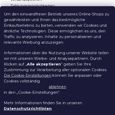
l
n
Zahlungsmöglichkeiten
e
t
Reklamationen und Rücksendungen
e
Um den einwandfreien Betrieb unseres Online-Shops zu
d
Kontakt
gewährleisten und Ihnen das bestmögliche
e
Allgemeine Geschäftsbedingungen
Einkaufserlebnis zu bieten, verwenden wir Cookies und
r
ähnliche Technologien. Diese ermöglichen es uns, den
Datenschutz
L
Traffic zu analysieren, Inhalte zu personalisieren und
Ethischer Kodex
i
relevante Werbung anzuzeigen.
s
Für Partner
t
Impressum
e
Informationen über die Nutzung unserer Website teilen
wir mit unseren Werbe- und Analysepartnern. Durch
Klicken auf „
Alle akzeptieren
“ geben Sie Ihre
Zustimmung zur Verarbeitung aller optionalen Cookies.
Über uns
Die Cookie-Einstellungen
können Sie anpassen oder
Cookies vollständig
Treueprogramm - bis zu 10% Rabatt
ablehnen
in den „Cookie-Einstellungen“.
Größentabellen
Mehr Informationen finden Sie in unseren
Datenschutzrichtlinien
.