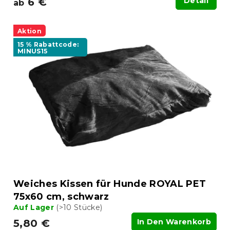
6 €
Detail
ab
Aktion
15 % Rabattcode:
MINUS15
Weiches Kissen für Hunde ROYAL PET
75x60 cm, schwarz
Auf Lager
(>10 Stücke)
5,80 €
In Den Warenkorb