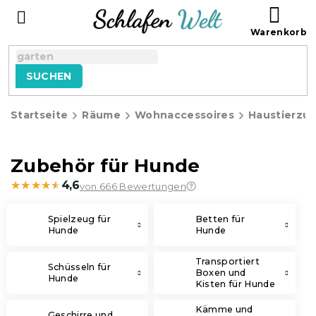
Zum
WAR
Inhalt
springen
SUCHEN
Startseite
Räume
Wohnaccessoires
Haustierzu
Zubehör für Hunde
★★★★★
★★★★★
4,6
von 666 Bewertungen
Spielzeug für
Betten für
Hunde
Hunde
Transportiert
Schüsseln für
Boxen und
Hunde
Kisten für Hunde
Kämme und
Geschirre und