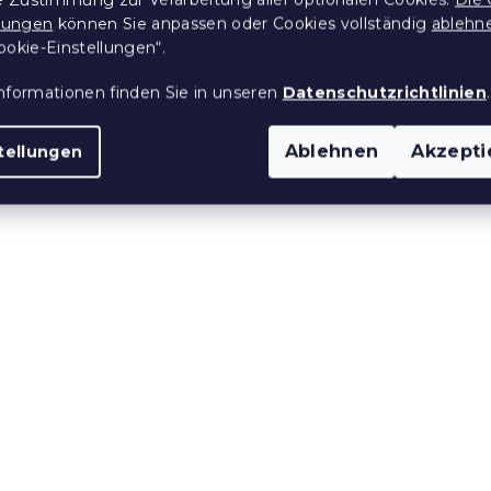
llungen
können Sie anpassen oder Cookies vollständig
ablehn
ookie-Einstellungen“.
nformationen finden Sie in unseren
Datenschutzrichtlinien
.
Ablehnen
Akzepti
tellungen
-Mikroplüsch-
Weihnachts-Mikroplüsc
 FROSTY,
Lammdecke CHRISTMA
TREES, rot
tücke)
Auf Lager
(>10 Stücke)
25,50 €
ab
e:
15 % Rabattcode:
MINUS15