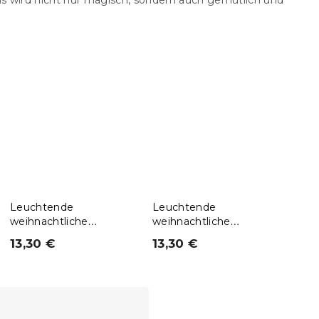
ns wird nicht nur magisch, sondern auch gemütlich und
Leuchtende
Leuchtende
Leu
weihnachtliche
weihnachtliche
weih
Mikroplüsch-Decke
Mikroplüsch-Decke
Mikr
13,30 €
13,30 €
13,
STAR DEER, rot
PAINTY CHRISTMAS,
SNO
weinrot