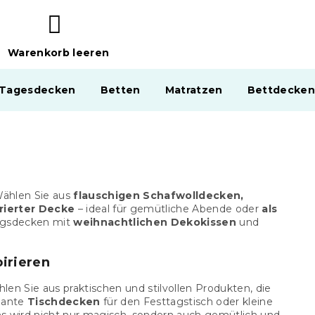
Warenkorb leeren
WARENKORB
 Tagesdecken
Betten
Matratzen
Bettdecken
Wählen Sie aus
flauschigen Schafwolldecken,
rierter Decke
– ideal für gemütliche Abende oder
als
ingsdecken mit
weihnachtlichen Dekokissen
und
pirieren
hlen Sie aus praktischen und stilvollen Produkten, die
egante
Tischdecken
für den Festtagstisch oder kleine