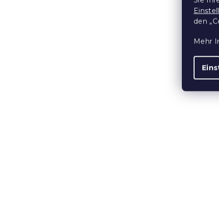
Einste
den „C
Mehr I
Eins
Weihnachts
Lammdecke
dunkelblau
Auf Lager
(1 S
23,60 €
ab
15 % Rabattcod
MINUS15