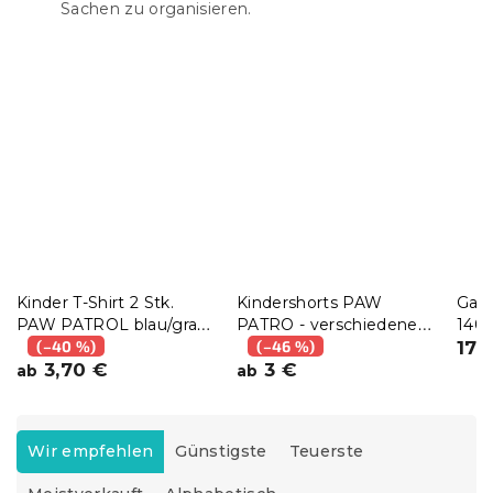
Sachen zu organisieren.
Kinder T-Shirt 2 Stk.
Kindershorts PAW
Gan
PAW PATROL blau/grau
PATRO - verschiedene
140 
- verschiedene Größen
(–40 %)
Größen, grau
(–46 %)
BAS
17,
3,70 €
3 €
ab
ab
P
r
Wir empfehlen
Günstigste
Teuerste
o