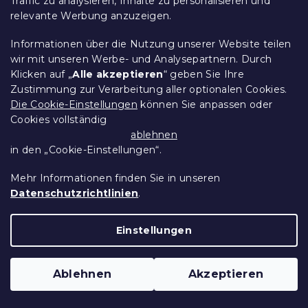
Traffic zu analysieren, Inhalte zu personalisieren und
15 % Rabattcode:
relevante Werbung anzuzeigen.
MINUS15
Informationen über die Nutzung unserer Website teilen
wir mit unseren Werbe- und Analysepartnern. Durch
Klicken auf „
Alle akzeptieren
“ geben Sie Ihre
Zustimmung zur Verarbeitung aller optionalen Cookies.
Die Cookie-Einstellungen
können Sie anpassen oder
Cookies vollständig
ablehnen
in den „Cookie-Einstellungen“.
Mehr Informationen finden Sie in unseren
Datenschutzrichtlinien
.
Bettwäsche aus Mikrofaser FROSTED
Einstellungen
CHRISTMAS bunt
Auf Lager
(>10 Stücke)
11,80 €
Detail
ab
Ablehnen
Akzeptieren