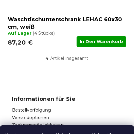
Waschtischunterschrank LEHAC 60x30
cm, weiß
Auf Lager
(4 Stücke)
87,20 €
In Den Warenkorb
4
Artikel insgesamt
S
t
e
u
F
e
u
r
ß
e
Informationen für Sie
l
z
e
e
Bestellverfolgung
m
i
e
Versandoptionen
l
n
Zahlungsmöglichkeiten
e
t
Reklamationen und Rücksendungen