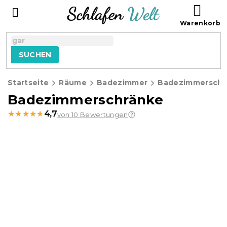
Zum
WAR
Inhalt
springen
SUCHEN
Startseite
Räume
Badezimmer
Badezimmerschr
Badezimmerschränke
★★★★★
★★★★★
4,7
von 10 Bewertungen