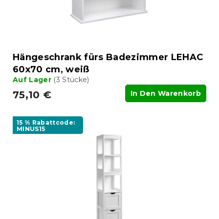
n
o
g
d
u
k
t
Hängeschrank fürs Badezimmer LEHAC
e
60x70 cm, weiß
Auf Lager
(3 Stücke)
75,10 €
In Den Warenkorb
15 % Rabattcode:
MINUS15