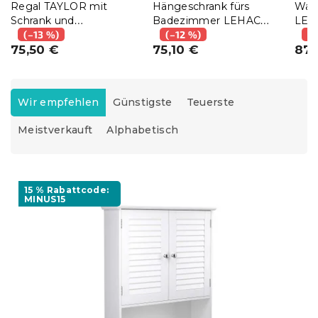
Regal TAYLOR mit
Hängeschrank fürs
Wasc
Schrank und
Badezimmer LEHAC
LEH
Regalböden
(–13 %)
60x70 cm, weiß
(–12 %)
(–
40x30x167cm,
75,50 €
75,10 €
87,
rustikalbraun
P
r
Wir empfehlen
Günstigste
Teuerste
o
Meistverkauft
Alphabetisch
d
u
k
L
t
i
15 % Rabattcode:
s
MINUS15
s
o
t
r
e
t
d
i
e
e
r
r
P
u
r