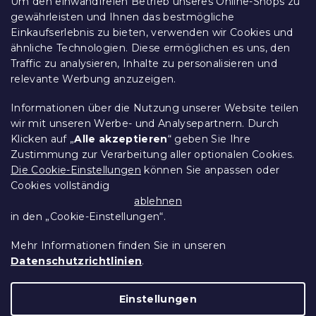
e
Um den einwandfreien Betrieb unseres Online-Shops zu
d
Kontakt
gewährleisten und Ihnen das bestmögliche
e
Allgemeine Geschäftsbedingungen
Einkaufserlebnis zu bieten, verwenden wir Cookies und
r
ähnliche Technologien. Diese ermöglichen es uns, den
Datenschutz
L
Traffic zu analysieren, Inhalte zu personalisieren und
Ethischer Kodex
i
relevante Werbung anzuzeigen.
s
Für Partner
t
Impressum
e
Informationen über die Nutzung unserer Website teilen
wir mit unseren Werbe- und Analysepartnern. Durch
Klicken auf „
Alle akzeptieren
“ geben Sie Ihre
Zustimmung zur Verarbeitung aller optionalen Cookies.
Über uns
Die Cookie-Einstellungen
können Sie anpassen oder
Cookies vollständig
Treueprogramm - bis zu 10% Rabatt
ablehnen
in den „Cookie-Einstellungen“.
Größentabellen
Mehr Informationen finden Sie in unseren
Datenschutzrichtlinien
.
Erstellt von Shoptet Premium
Einstellungen