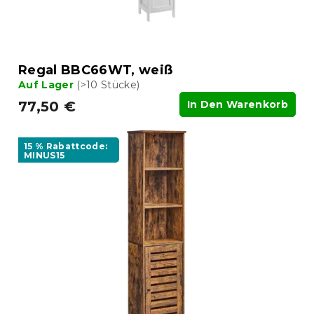
Regal BBC66WT, weiß
Auf Lager
(>10 Stücke)
77,50 €
In Den Warenkorb
15 % Rabattcode:
MINUS15