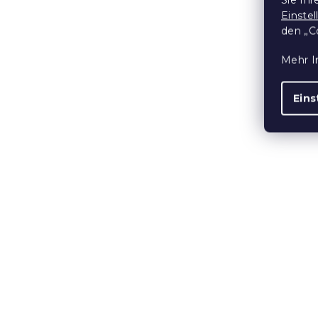
Einste
Aktion
den „C
10 % Rabattcod
BTS10
Mehr I
Eins
Kinder Jog
FIREMAN SA
verschiede
Auf Lager
(>10
3,90 €
ab
10 % Rabattcod
BTS10