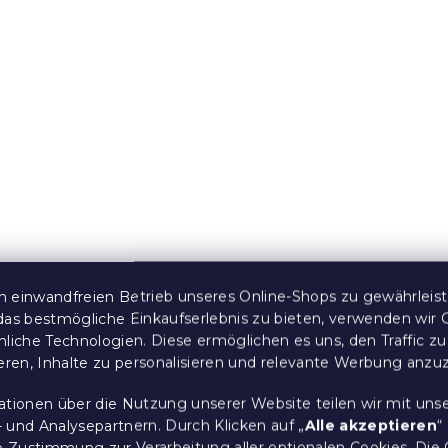
2,50 €
10 % Rabattcode:
BTS10
 einwandfreien Betrieb unseres Online-Shops zu gewährleis
 BIRDS PUMPKIN,
Baumwoll-Bettlaken FL
das bestmögliche Einkaufserlebnis zu bieten, verwenden wir 
DREAM farbig 140x240
nliche Technologien. Diese ermöglichen es uns, den Traffic zu
che Lagerbestückung
ieren, Inhalte zu personalisieren und relevante Werbung anzu
Auf Lager
(>10 Stücke)
ationen über die Nutzung unserer Website teilen wir mit uns
6,50 €
 und Analysepartnern. Durch Klicken auf „
Alle akzeptieren
“
re Zustimmung zur Verarbeitung aller optionalen Cookies.
Die 