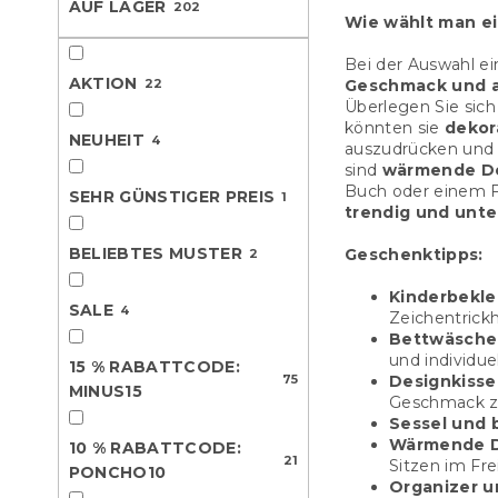
AUF LAGER
202
e
Wie wählt man ei
Bei der Auswahl ei
AKTION
22
Geschmack und a
Überlegen Sie sich
könnten sie
dekor
NEUHEIT
4
auszudrücken und 
sind
wärmende D
Buch oder einem Fi
SEHR GÜNSTIGER PREIS
1
trendig und unter
BELIEBTES MUSTER
Geschenktipps:
2
Kinderbekle
SALE
4
Zeichentrick
Bettwäsche 
und individue
15 % RABATTCODE:
75
Designkisse
MINUS15
Geschmack zu
Sessel und 
Wärmende De
10 % RABATTCODE:
21
Sitzen im Fre
PONCHO10
Organizer 