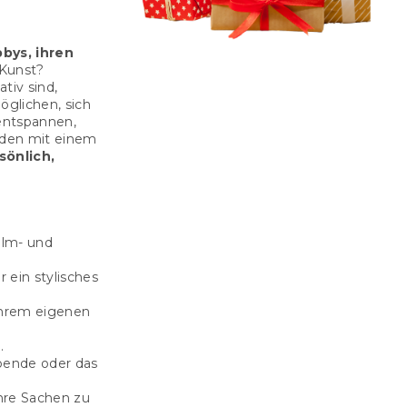
bys, ihren
 Kunst?
tiv sind,
öglichen, sich
entspannen,
nden mit einem
sönlich,
ilm- und
r ein stylisches
ihrem eigenen
.
Abende oder das
hre Sachen zu