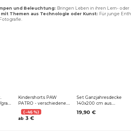
mpen und Beleuchtung:
Bringen Leben in ihren Lern- oder 
 mit Themen aus Technologie oder Kunst:
Für junge Enthu
Fotografie.
.
Kindershorts PAW
Set Ganzjahresdecke
/grau
PATRO - verschiedene
140x200 cm aus
ößen
Größen, grau
Hohlfaser mit Kissen
(–46 %)
19,90 €
70x90 cm POLARIA
3 €
ab