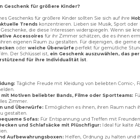
n Geschenk für größere Kinder?
nes Geschenks für größere Kinder sollten Sie sich auf ihre
Hob
ktuelle Trends
konzentrieren. Lieben sie Musik, Sport oder
 Geschenke, die diese Interessen widerspiegeln. Wenn sie krea
ative Accessoires
für ihr Zimmer schätzen, die es ihnen erm
ihren eigenen Raum zu gestalten. Für diejenigen, die gerne 
ecken
oder
weiche Überwürfe
perfekt für gemütliche Stu
lm. Der Schlüssel ist,
ein Geschenk auszuwählen, das per
stützend für ihre Individualität ist
.
idung:
Tägliche Freude mit Kleidung von beliebten Comic-, F
helden.
mit Motiven beliebter Bands, Filme oder Sportteams:
Fü
lles Zimmer.
n und Überwürfe:
Ermöglichen es ihnen, ihren Raum nach 
 gestalten.
bequeme Sofas:
Für Entspannung und Treffen mit Freunden
cken und Schlafsäcke mit Plüschfigur:
Ideal für kalte 
ien.
und Aufbewahrungsboxen:
Helfen, Ordnung zu halten und i