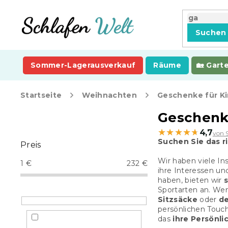
Zum
Inhalt
springen
Suchen
Sommer-Lagerausverkauf
Räume
Gart
Startseite
Weihnachten
Geschenke für K
S
Geschenke
e
★★★★★
★★★★★
4,7
von 
i
Suchen Sie das r
Preis
t
e
Wir haben viele Ins
1
€
232
€
n
ihre Interessen und
haben, bieten wir
l
Sportarten an. Wen
e
Sitzsäcke
oder
de
i
persönlichen Touc
s
das
ihre Persönli
t