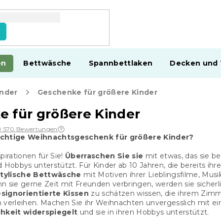
en
Bettwäsche
Spannbettlaken
Decken und
inder
Geschenke für größere Kinder
 für größere Kinder
9 570 Bewertungen
ichtige Weihnachtsgeschenk für größere Kinder?
pirationen für Sie!
Überraschen Sie sie
mit etwas, das sie be
 Hobbys unterstützt. Für Kinder ab 10 Jahren, die bereits ihre
stylische Bettwäsche
mit Motiven ihrer Lieblingsfilme, Mus
n sie gerne Zeit mit Freunden verbringen, werden sie sicherl
signorientierte Kissen
zu schätzen wissen, die ihrem Zim
h verleihen. Machen Sie ihr Weihnachten unvergesslich mit 
chkeit widerspiegelt
und sie in ihren Hobbys unterstützt.