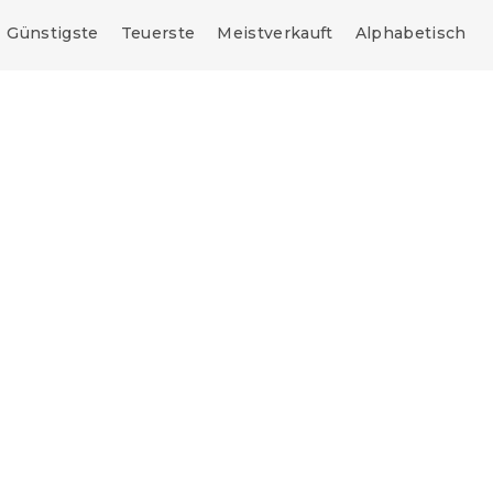
Günstigste
Teuerste
Meistverkauft
Alphabetisch
Neuheit
e:
 13.3" CITY LIFE,
Polycotton-Kissenbezu
iß
ASTORIA 50x70 cm,
cremefarben
Voraussichtliche Lagerbestü
 Stücke)
am 7.8.2026