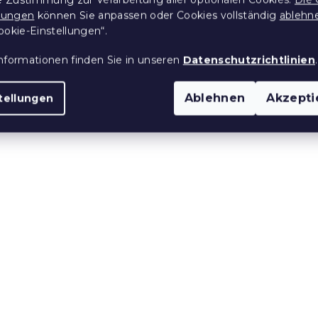
llungen
können Sie anpassen oder Cookies vollständig
ablehn
10 % Rabattcode:
ookie-Einstellungen“.
BTS10
e:
nformationen finden Sie in unseren
Datenschutzrichtlinien
.
Ablehnen
Akzepti
tellungen
ginghose
Set Ganzjahresdecke 14
M, blau –
200 cm mit Kissen 70 x
ne Größen
cm ARTLINE
 Stücke)
Auf Lager
(>10 Stücke)
19,90 €
e:
Aktion