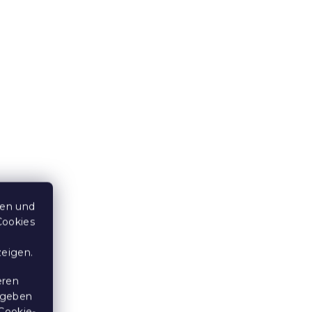
3,30 €
10 % Rabattcode:
BTS10
ten und
ORI
Baumwoll-Bettlaken SWAN
Cookies
 cm
CLOUD rosa 140x240 cm
zeigen.
Auf Lager
(>10 Stücke)
eren
6,50 €
 geben
Cookie-