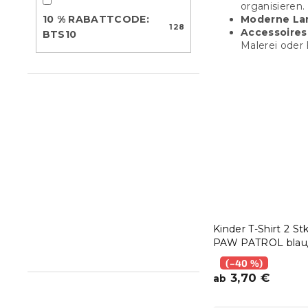
organisieren.
10 % RABATTCODE:
Moderne La
128
Accessoires
BTS10
Malerei oder 
Kinder T-Shirt 2 Stk
PAW PATROL blau
- verschiedene Gr
(–40 %)
3,70 €
ab