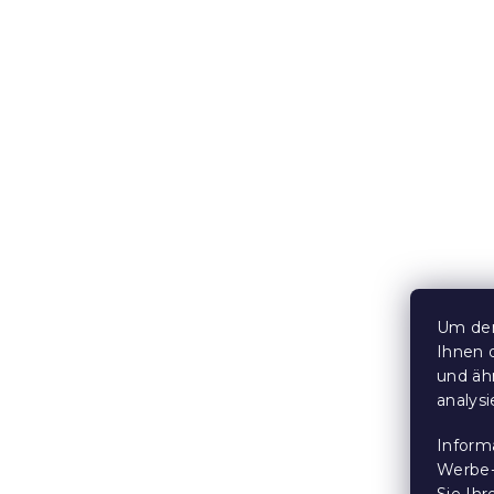
4,70 €
Neuheit
Um den
Tagesdecke
Ihnen 
braun
und äh
Voraussichtli
analys
am 9.8.2026
Inform
15,70 €
ab
Werbe-
Sie Ih