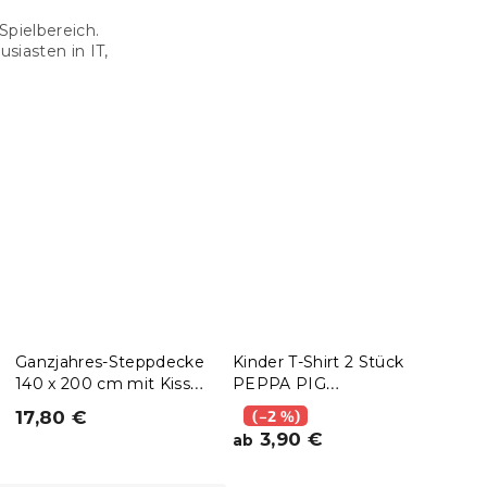
Spielbereich.
siasten in IT,
Ganzjahres-Steppdecke
Kinder T-Shirt 2 Stück
Set 
140 x 200 cm mit Kissen
PEPPA PIG
140 
BASIC 70 x 90 cm
hellrosa/weiß -
70 
17,80 €
(–2 %)
19,
verschiedene Größen
3,90 €
ab