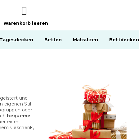
Warenkorb leeren
WARENKORB
 Tagesdecken
Betten
Matratzen
Bettdecken
geistert und
n eigenen Stil
ikgruppen oder
ich
bequeme
mer einen
einem Geschenk,