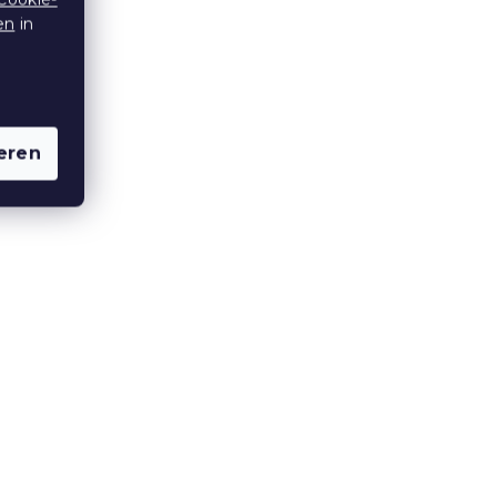
en
in
10 % Rabattcode:
BTS10
eren
0 x
Baumwoll-Bettlaken
 90
DINOROO farbig 140x240 cm
Auf Lager
(>10 Stücke)
6,50 €
Aktion