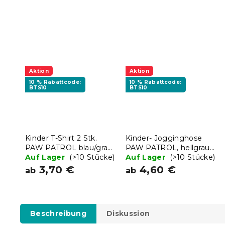
Aktion
Aktion
10 % Rabattcode:
10 % Rabattcode:
BTS10
BTS10
Kinder T-Shirt 2 Stk.
Kinder- Jogginghose
PAW PATROL blau/grau
PAW PATROL, hellgrau –
- verschiedene Größen
Auf Lager
(>10 Stücke)
verschiedene Größen
Auf Lager
(>10 Stücke)
3,70 €
4,60 €
ab
ab
Beschreibung
Diskussion