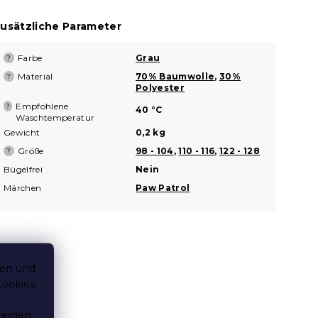
usätzliche Parameter
Farbe
Grau
?
Material
70% Baumwolle
,
30%
?
Polyester
Empfohlene
?
40 °C
Waschtemperatur
Gewicht
0,2 kg
Größe
98 - 104
,
110 - 116
,
122 - 128
?
Bügelfrei
Nein
Märchen
Paw Patrol
ten und
Cookies
zeigen.