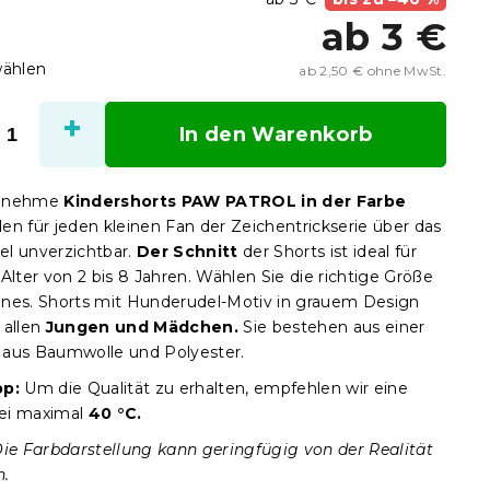
ab
3 €
wählen
ab
2,50 €
ohne MwSt.
Verka
In den Warenkorb
genehme
Kindershorts PAW PATROL in der Farbe
n für jeden kleinen Fan der Zeichentrickserie über das
l unverzichtbar.
Der Schnitt
der Shorts ist ideal für
Alter von 2 bis 8 Jahren. Wählen Sie die richtige Größe
leines. Shorts mit Hunderudel-Motiv in grauem Design
 allen
Jungen und Mädchen.
Sie bestehen aus einer
aus Baumwolle und Polyester.
pp:
Um die Qualität zu erhalten, empfehlen wir eine
ei maximal
40 °C.
Die Farbdarstellung kann geringfügig von der Realität
n.