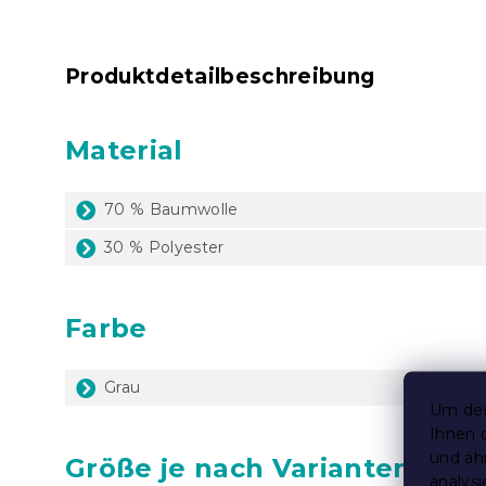
Produktdetailbeschreibung
Material
70 % Baumwolle
30 % Polyester
Farbe
Grau
Um den
Ihnen 
und äh
Größe je nach Variantenausw
analys