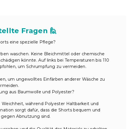
ellte Fragen 🙋
rts eine spezielle Pflege?
arben waschen. Keine Bleichmittel oder chemische
chädigen könnte. Auf links bei Temperaturen bis 110
empfohlen, um Schrumpfung zu vermeiden.
en, um ungewolltes Einfärben anderer Wäsche zu
ermeiden.
chung aus Baumwolle und Polyester?
 Weichheit, während Polyester Haltbarkeit und
nation sorgt dafür, dass die Shorts bequem und
g gegen Abnutzung sind.
Aussehen und die Qualität des Materials zu erhalten.