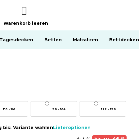
Warenkorb leeren
WARENKORB
 Tagesdecken
Betten
Matratzen
Bettdecken
110 - 116
98 - 104
122 - 128
 bis:
Variante wählen
Lieferoptionen
ab 3 €
bis zu –46 %