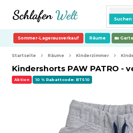
Zum
Inhalt
springen
Suchen
Sommer-Lagerausverkauf
Räume
Gart
Startseite
Räume
Kinderzimmer
Kind
Kindershorts PAW PATRO - v
Aktion
10 % Rabattcode: BTS10