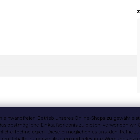
Z
 einwandfreien Betrieb unseres Online-Shops zu gewährleis
das bestmögliche Einkaufserlebnis zu bieten, verwenden wir 
nliche Technologien. Diese ermöglichen es uns, den Traffic zu
ahl
ieren, Inhalte zu personalisieren und relevante Werbung anzu