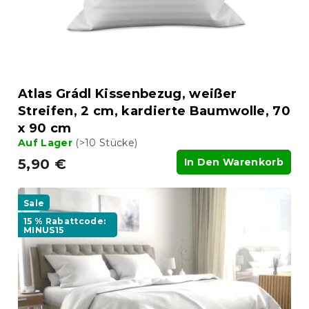
u
r
n
o
g
d
u
k
t
Atlas Grádl Kissenbezug, weißer
e
Streifen, 2 cm, kardierte Baumwolle, 70
x 90 cm
Auf Lager
(>10 Stücke)
5,90 €
In Den Warenkorb
Sale
15 % Rabattcode:
MINUS15