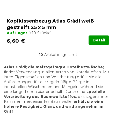
Kopfkissenbezug Atlas Grádl weiß
gestreift 25 x 5 mm
Auf Lager
(>10 Stücke)
6,60 €
Detail
10
Artikel insgesamt
S
t
e
Atlas Grádl
;
die meistgefragte Hotelbettwäsche;
u
findet Verwendung in allen Arten von Unterkünften. Mit
e
ihren Eigenschaften und Verarbeitung erfüllt sie alle
r
Anforderungen für die regelmäßige Pflege in
e
industriellen Wäschereien und Mangeln; während sie
l
eine lange Lebensdauer behält. Durch eine
spezielle
e
Verarbeitung des Baumwollstoffes
; das sogenannte
m
Kämmen mercerisierter Baumwolle;
erhält sie eine
e
höhere Festigkeit; Glanz und wird angenehm im
n
Griff.
t