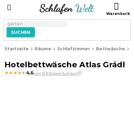
Zum
WAR
Inhalt
springen
SUCHEN
Startseite
Räume
Schlafzimmer
Bettwäsche
H
Hotelbettwäsche Atlas Grádl
★★★★★
★★★★★
4,6
von 126 Bewertungen