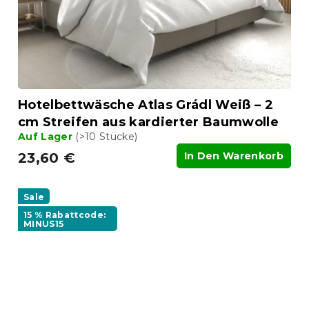
Hotelbettwäsche Atlas Grádl Weiß – 2
cm Streifen aus kardierter Baumwolle
Auf Lager
(>10 Stücke)
23,60 €
In Den Warenkorb
Sale
15 % Rabattcode:
MINUS15