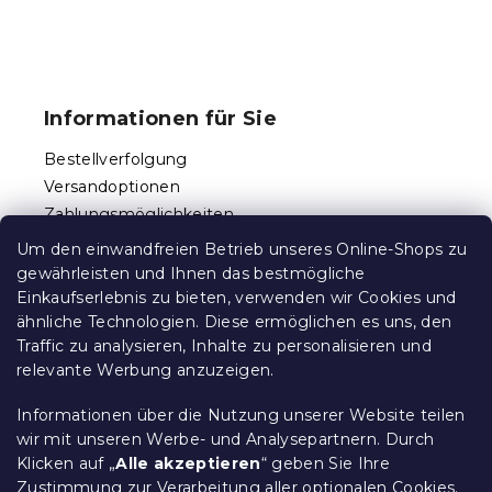
e
d
F
e
u
r
ß
L
Informationen für Sie
i
z
s
e
Bestellverfolgung
t
i
e
Versandoptionen
l
Zahlungsmöglichkeiten
e
Reklamationen und Rücksendungen
Um den einwandfreien Betrieb unseres Online-Shops zu
Kontakt
gewährleisten und Ihnen das bestmögliche
Allgemeine Geschäftsbedingungen
Einkaufserlebnis zu bieten, verwenden wir Cookies und
ähnliche Technologien. Diese ermöglichen es uns, den
Datenschutz
Traffic zu analysieren, Inhalte zu personalisieren und
Ethischer Kodex
relevante Werbung anzuzeigen.
Für Partner
Impressum
Informationen über die Nutzung unserer Website teilen
wir mit unseren Werbe- und Analysepartnern. Durch
Klicken auf „
Alle akzeptieren
“ geben Sie Ihre
Zustimmung zur Verarbeitung aller optionalen Cookies.