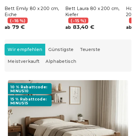
Bett Emily 80 x 200 cm,
Bett Laura 80 x 200 cm,
Hoc
Eiche
Kiefer
200 
(–16 %)
(–15 %)
(–
79 €
83,40 €
9
ab
ab
ab
P
r
Wir empfehlen
Günstigste
Teuerste
o
Meistverkauft
Alphabetisch
d
u
k
L
t
i
10 % Rabattcode:
s
MINUS10
s
o
15 % Rabattcode:
t
r
MINUS15
e
t
d
i
e
e
r
r
P