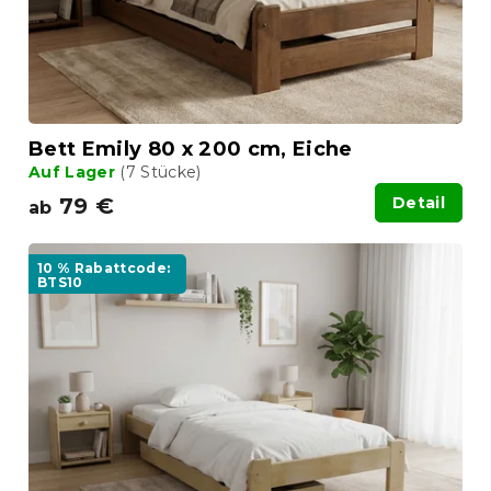
u
r
n
o
g
d
u
k
t
Bett Emily 80 x 200 cm, Eiche
e
Auf Lager
(7 Stücke)
79 €
Detail
ab
10 % Rabattcode:
BTS10