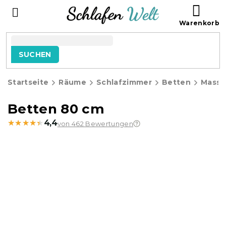
Zum
WAR
Inhalt
springen
SUCHEN
Startseite
Räume
Schlafzimmer
Betten
Massi
Betten 80 cm
★★★★★
★★★★★
4,4
von 462 Bewertungen