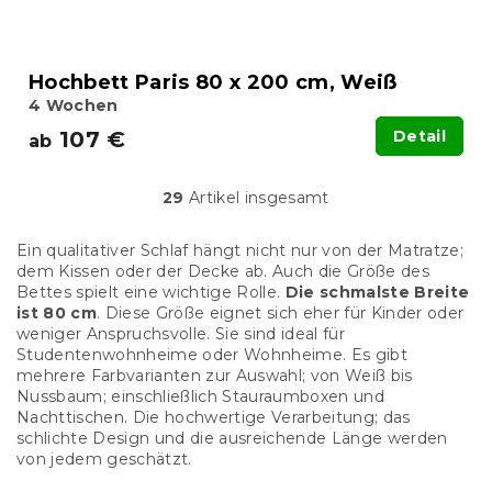
Hochbett Paris 80 x 200 cm, Weiß
4 Wochen
107 €
Detail
ab
29
Artikel insgesamt
S
t
e
Ein qualitativer Schlaf hängt nicht nur von der Matratze;
u
dem Kissen oder der Decke ab. Auch die Größe des
e
Bettes spielt eine wichtige Rolle.
Die schmalste Breite
r
ist
80 cm
. Diese Größe eignet sich eher für Kinder oder
e
weniger Anspruchsvolle. Sie sind ideal
für
l
Studentenwohnheime oder Wohnheime. Es gibt
e
mehrere Farbvarianten zur Auswahl; von Weiß bis
m
Nussbaum; einschließlich Stauraumboxen und
e
Nachttischen. Die hochwertige
Verarbeitung; das
n
schlichte Design und die ausreichende Länge werden
t
von jedem geschätzt.
e