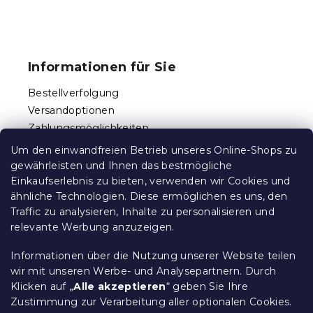
d
e
F
r
u
L
ß
i
Informationen für Sie
s
z
t
e
Bestellverfolgung
e
i
Versandoptionen
l
Zahlungsmöglichkeiten
e
Reklamationen und Rücksendungen
Um den einwandfreien Betrieb unseres Online-Shops zu
Kontakt
gewährleisten und Ihnen das bestmögliche
Allgemeine Geschäftsbedingungen
Einkaufserlebnis zu bieten, verwenden wir Cookies und
ähnliche Technologien. Diese ermöglichen es uns, den
Datenschutz
Traffic zu analysieren, Inhalte zu personalisieren und
Ethischer Kodex
relevante Werbung anzuzeigen.
Für Partner
Impressum
Informationen über die Nutzung unserer Website teilen
wir mit unseren Werbe- und Analysepartnern. Durch
Klicken auf „
Alle akzeptieren
“ geben Sie Ihre
Zustimmung zur Verarbeitung aller optionalen Cookies.