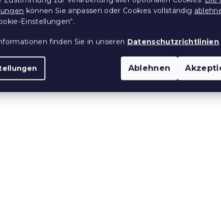
llungen
können Sie anpassen oder Cookies vollständig
ablehn
ookie-Einstellungen“.
e:
10 % Rabattcode:
BTS10
nformationen finden Sie in unseren
Datenschutzrichtlinien
.
Ablehnen
Akzepti
tellungen
ttwäsche TIERE
Bettwäsche für das Ba
blau
aus Renforcé Baumwoll
SWAN CLOUD rosa
 Stücke)
Auf Lager
(>10 Stücke)
7,80 €
e:
10 % Rabattcode: