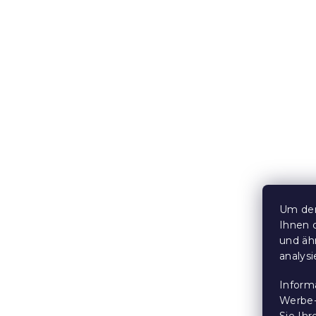
lila
Auf Lager
(>10
10,10 €
10 % Rabattcod
BTS10
Um den
Ihnen 
und äh
Baumwollb
analys
HERZEN UN
Auf Lager
(>10
Inform
9,90 €
Werbe-
Sie Ih