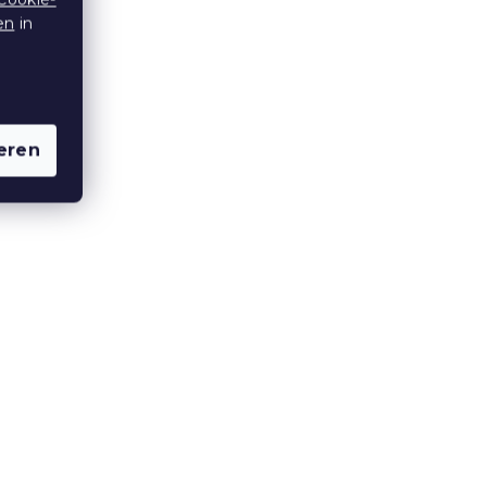
en
in
10 % Rabattcode:
BTS10
eren
bybett
Bettwäsche für das Babybett
e
aus Renforcé-Baumwolle
LITTLE SAFARI bunt
Auf Lager
(>10 Stücke)
7,80 €
10 % Rabattcode: