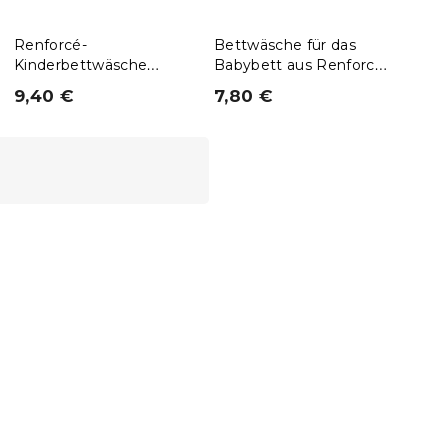
Renforcé-
Bettwäsche für das
Bett
Kinderbettwäsche
Babybett aus Renforcé
Baby
ANIMORA bunt
Baumwolle SWAN
Bau
9,40 €
7,80 €
7,8
CLOUD rosa
SAF
10 % Rabattcode:
BTS10