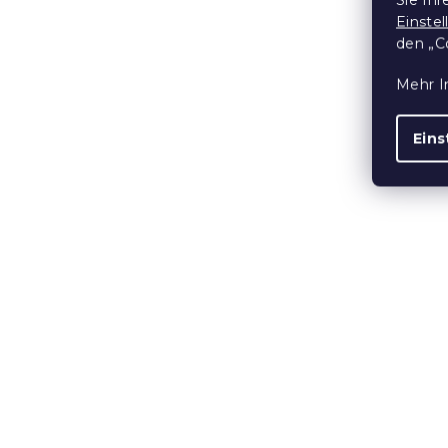
Einste
den „C
15 % Rabattcod
MINUS15
Mehr I
Eins
Baumwollbe
MIT ROGAL 
Auf Lager
(>10
8,80 €
10 % Rabattcod