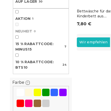
AUF LAGER
30
e
Bettwäsche für da
Kinderbett aus
AKTION
1
Renforcé-Baumwol
7,80 €
FLORAL NEST grü
NEUHEIT
0
P
r
Wir empfehlen
15 % RABATTCODE:
o
7
MINUS15
d
L
u
10 % RABATTCODE:
i
k
24
10 % Rabattcod
BTS10
s
t
BTS10
t
s
e
o
Farbe
?
d
r
e
t
r
i
P
e
r
r