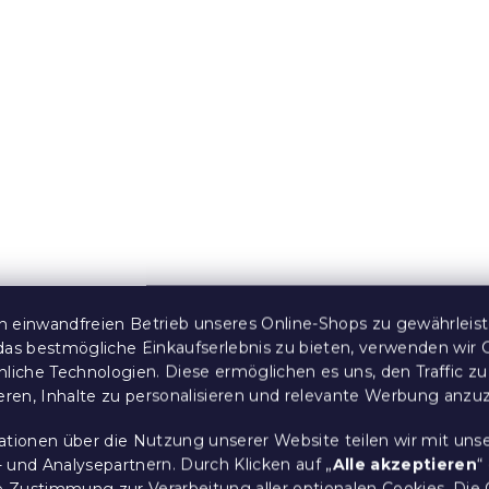
FAMILIE, braun
 Stücke)
Auf Lager
(>10 Stücke)
11,70 €
e:
10 % Rabattcode:
BTS10
 einwandfreien Betrieb unseres Online-Shops zu gewährleis
das bestmögliche Einkaufserlebnis zu bieten, verwenden wir 
nliche Technologien. Diese ermöglichen es uns, den Traffic zu
ettwäsche
Baumwollbettwäsche 
ieren, Inhalte zu personalisieren und relevante Werbung anzu
D PUNKTE creme
MIT TEDDY braun
 Stücke)
Auf Lager
(>10 Stücke)
ationen über die Nutzung unserer Website teilen wir mit uns
10,70 €
 und Analysepartnern. Durch Klicken auf „
Alle akzeptieren
“
re Zustimmung zur Verarbeitung aller optionalen Cookies.
Die 