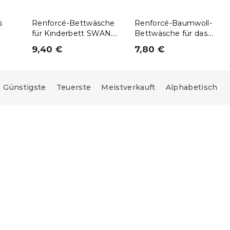
s
Renforcé-Bettwäsche
Renforcé-Baumwoll-
für Kinderbett SWAN
Bettwäsche für das
le
CLOUD rosa
Babybett FLORI
9,40 €
7,80 €
n
DREAM bunt
Günstigste
Teuerste
Meistverkauft
Alphabetisch
e:
10 % Rabattcode:
BTS10