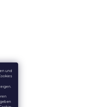
Auf Lager
(>10 Stücke)
11,10 €
Aktion
10 % Rabattcode:
BTS10
ten und
Cookies
HUND
Baumwollbettwäsche STRICK
zeigen.
ZEBRA braun
Auf Lager
(>10 Stücke)
eren
7,90 €
 geben
Cookie-