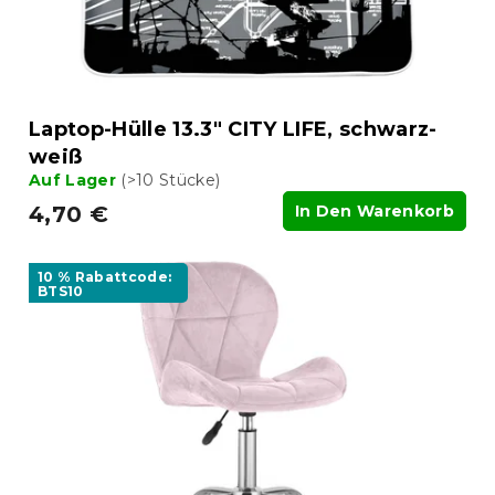
n
o
g
d
u
k
t
Laptop-Hülle 13.3" CITY LIFE, schwarz-
e
weiß
Auf Lager
(>10 Stücke)
4,70 €
In Den Warenkorb
10 % Rabattcode:
BTS10