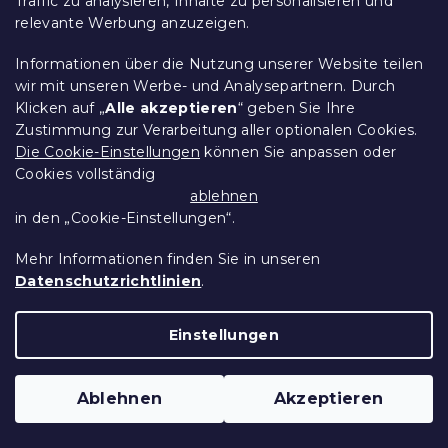
Traffic zu analysieren, Inhalte zu personalisieren und
39,30 €
In Den Warenkorb
relevante Werbung anzuzeigen.
Informationen über die Nutzung unserer Website teilen
15 % Rabattcode:
wir mit unseren Werbe- und Analysepartnern. Durch
MINUS15
Klicken auf „
Alle akzeptieren
“ geben Sie Ihre
Zustimmung zur Verarbeitung aller optionalen Cookies.
Die Cookie-Einstellungen
können Sie anpassen oder
Cookies vollständig
ablehnen
in den „Cookie-Einstellungen“.
Mehr Informationen finden Sie in unseren
Datenschutzrichtlinien
.
Einstellungen
Hocker mit Stauraum OTTOMAN 30x30
Ablehnen
Akzeptieren
cm, grau
Auf Lager
(10 Stücke)