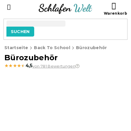
Zum
WAR
Inhalt
springen
SUCHEN
Startseite
Back To School
Bürozubehör
Bürozubehör
★★★★★
★★★★★
4,5
von 781 Bewertungen