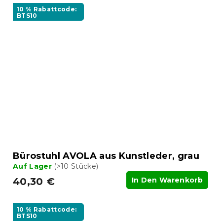
10 % Rabattcode:
BTS10
Bürostuhl AVOLA aus Kunstleder, grau
Auf Lager
(>10 Stücke)
40,30 €
In Den Warenkorb
10 % Rabattcode:
BTS10