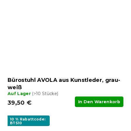
Bürostuhl AVOLA aus Kunstleder, grau-
weiß
Auf Lager
(>10 Stücke)
39,50 €
In Den Warenkorb
10 % Rabattcode:
BTS10