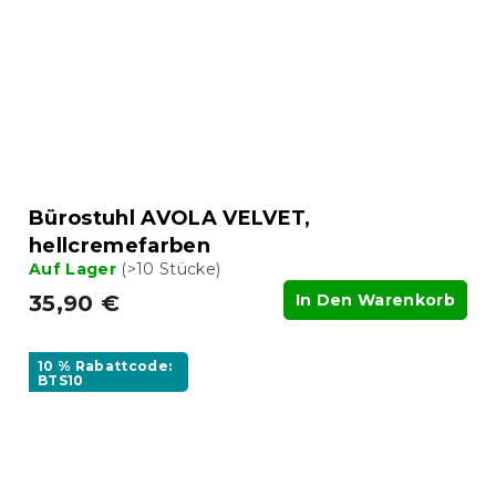
Bürostuhl AVOLA VELVET,
hellcremefarben
Auf Lager
(>10 Stücke)
35,90 €
In Den Warenkorb
10 % Rabattcode:
BTS10