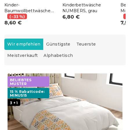
Kinder-
Kinderbettwäsche
Bet
Baumwollbettwäsche
NUMBERS, grau
Mikr
MY LITTLE PONY
(–33 %)
6,80 €
farb
(–
STARS weiß
8,60 €
7,5
P
r
Wir empfehlen
Günstigste
Teuerste
o
Meistverkauft
Alphabetisch
d
u
k
L
t
i
BELIEBTES
s
MUSTER
s
o
15 % Rabattcode:
t
r
MINUS15
e
t
3 + 1
d
i
e
e
r
r
P
u