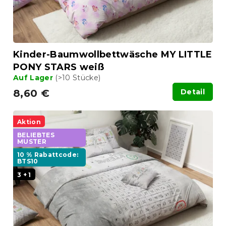
Kinder-Baumwollbettwäsche MY LITTLE
PONY STARS weiß
Auf Lager
(>10 Stücke)
8,60 €
Detail
Aktion
BELIEBTES
MUSTER
10 % Rabattcode:
BTS10
3 + 1