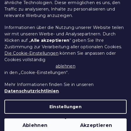
r
ähnliche Technologien. Diese ermöglichen es uns, den
Datenschutz
L
Traffic zu analysieren, Inhalte zu personalisieren und
Ethischer Kodex
i
relevante Werbung anzuzeigen.
s
Für Partner
t
Impressum
e
Informationen über die Nutzung unserer Website teilen
wir mit unseren Werbe- und Analysepartnern. Durch
Klicken auf „
Alle akzeptieren
“ geben Sie Ihre
Zustimmung zur Verarbeitung aller optionalen Cookies.
Über uns
Die Cookie-Einstellungen
können Sie anpassen oder
Cookies vollständig
Treueprogramm - bis zu 10% Rabatt
ablehnen
in den „Cookie-Einstellungen“.
Größentabellen
Mehr Informationen finden Sie in unseren
Datenschutzrichtlinien
.
Erstellt von Shoptet Premium
Einstellungen
Copyright 2026
Schlafen Welt
. Alle Rechte
Ablehnen
Akzeptieren
vorbehalten.
Cookie-Einstellungen ändern