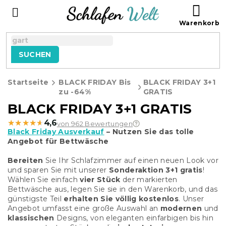
Zum
WAR
Inhalt
springen
SUCHEN
Startseite
BLACK FRIDAY Bis
BLACK FRIDAY 3+1
zu -64%
GRATIS
BLACK FRIDAY 3+1 GRATIS
★★★★★
★★★★★
4,6
von 962 Bewertungen
Black Friday Ausverkauf
– Nutzen Sie das tolle
Angebot für Bettwäsche
Bereiten
Sie Ihr Schlafzimmer auf einen neuen Look vor
und sparen Sie mit unserer
Sonderaktion 3+1 gratis
!
Wählen Sie einfach
vier Stück
der markierten
Bettwäsche aus, legen Sie sie in den Warenkorb, und das
günstigste Teil
erhalten Sie völlig kostenlos
. Unser
Angebot umfasst eine große Auswahl an
modernen
und
klassischen
Designs, von eleganten einfarbigen bis hin