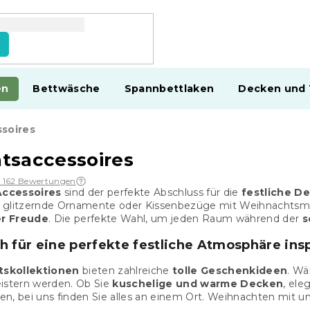
en
Bettwäsche
Spannbettlaken
Decken und
soires
tsaccessoires
1 162 Bewertungen
Accessoires
sind der perfekte Abschluss für die
festliche D
 glitzernde Ornamente oder Kissenbezüge mit Weihnachtsmo
er Freude
. Die perfekte Wahl, um jeden Raum während der
s
ch für eine perfekte festliche Atmosphäre ins
skollektionen
bieten zahlreiche
tolle Geschenkideen
. Wä
eistern werden. Ob Sie
kuschelige und warme Decken
, el
n, bei uns finden Sie alles an einem Ort. Weihnachten mit u