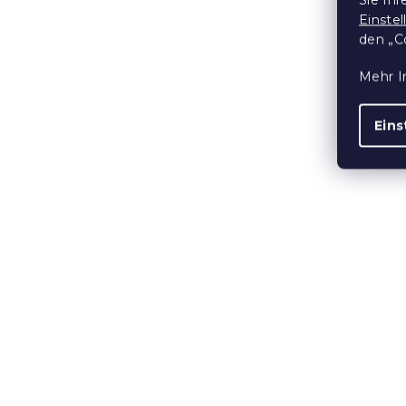
Einste
den „C
Mehr I
Eins
Etui für Be
WEIHNACHT
Auf Lager
(>10
2,70 €
15 % Rabattcod
MINUS15