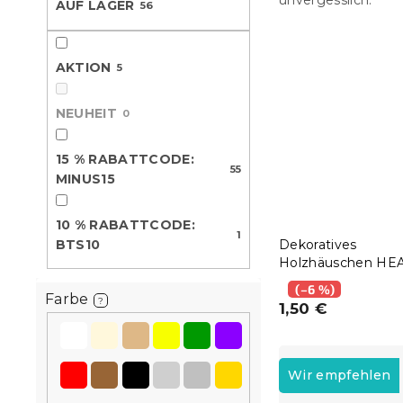
unvergesslich.
AUF LAGER
56
e
AKTION
5
NEUHEIT
0
15 % RABATTCODE:
55
MINUS15
10 % RABATTCODE:
1
BTS10
Dekoratives
Holzhäuschen HE
21 cm
(–6 %)
Farbe
?
1,50 €
P
r
Wir empfehlen
o