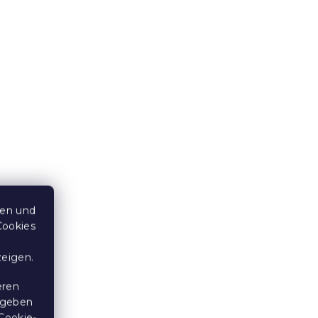
Dekoratives Holzhäuschen
elz
HEARTLY 21 cm
dene
Auf Lager
(>10 Stücke)
ten und
1,50 €
Cookies
zeigen.
15 % Rabattcode:
MINUS15
eren
 geben
Cookie-