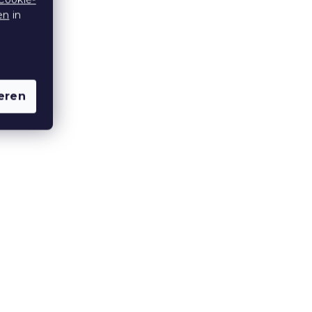
en
in
eren
Glaskerzenhalter CHRISTMAS
D
STOCKING 10 cm, weiß
Auf Lager
(>10 Stücke)
10,20 €
15 % Rabattcode:
MINUS15