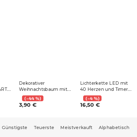
Dekorativer
Lichterkette LED mit
ARTLY
Weihnachtsbaum mit
40 Herzen und Timer
Pelz LUSH 41 cm –
STILLENAT
(–44 %)
(–4 %)
verschiedene Farben
3,90 €
16,50 €
Günstigste
Teuerste
Meistverkauft
Alphabetisch