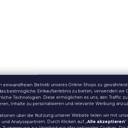
r
Dekorativer
baum mit Pelz
Weihnachtsbaum mit P
 – verschiedene
LUSH 41 cm – verschie
Farben
 Stücke)
Auf Lager
(>10 Stücke)
 einwandfreien Betrieb unseres Online-Shops zu gewährleis
3,90 €
das bestmögliche Einkaufserlebnis zu bieten, verwenden wir 
nliche Technologien. Diese ermöglichen es uns, den Traffic zu
ieren, Inhalte zu personalisieren und relevante Werbung anzu
e:
Aktion
ationen über die Nutzung unserer Website teilen wir mit uns
15 % Rabattcode:
MINUS15
 und Analysepartnern. Durch Klicken auf „
Alle akzeptieren
“
re Zustimmung zur Verarbeitung aller optionalen Cookies.
Die 