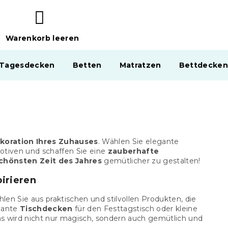
Warenkorb leeren
WARENKORB
 Tagesdecken
Betten
Matratzen
Bettdecken
ekoration Ihres Zuhauses
. Wählen Sie elegante
tiven und schaffen Sie eine
zauberhafte
chönsten Zeit des Jahres
gemütlicher zu gestalten!
pirieren
hlen Sie aus praktischen und stilvollen Produkten, die
egante
Tischdecken
für den Festtagstisch oder kleine
ns wird nicht nur magisch, sondern auch gemütlich und