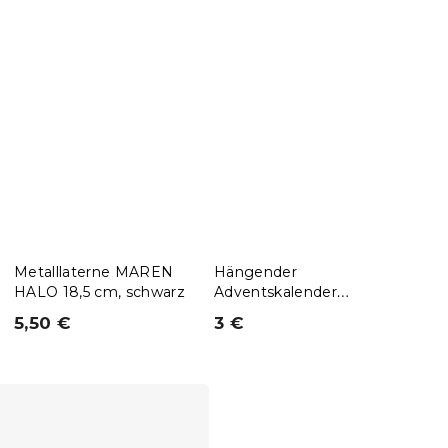
Metalllaterne MAREN
Hängender
Kind
HALO 18,5 cm, schwarz
Adventskalender
CHRI
BAGLANDER 5 m, grau
vers
5,50 €
3 €
(–
1
ab