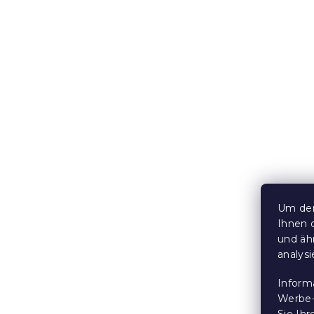
Dekorative
Weihnachts
LUSH 28 cm
Farben
Auf Lager
(>10
Um den
3,20 €
Ihnen 
und äh
analys
15 % Rabattcod
MINUS15
Inform
Werbe-
Sie Ih