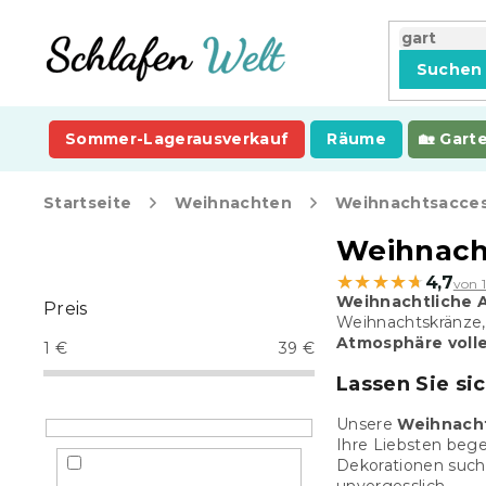
Zum
Inhalt
springen
Suchen
Sommer-Lagerausverkauf
Räume
Gart
Startseite
Weihnachten
Weihnachtsacces
S
Weihnach
e
★★★★★
★★★★★
4,7
von 
i
Weihnachtliche 
Preis
t
Weihnachtskränze,
e
Atmosphäre voll
1
€
39
€
n
Lassen Sie si
l
e
Unsere
Weihnacht
i
Ihre Liebsten beg
s
Dekorationen suche
t