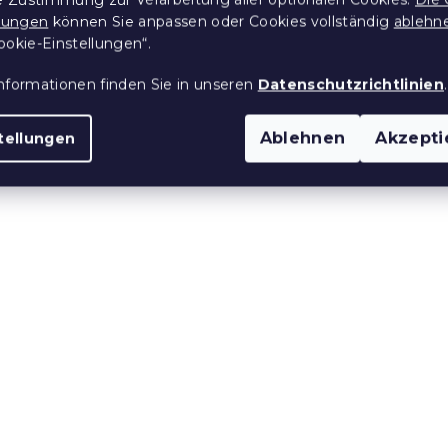
llungen
können Sie anpassen oder Cookies vollständig
ablehn
ookie-Einstellungen“.
nformationen finden Sie in unseren
Datenschutzrichtlinien
.
Ablehnen
Akzepti
tellungen
steck
Glas-Kerzenhalter mit
SSOCKE 1 Stk
Messingdekor ADORNE
 Stücke)
Auf Lager
(2 Stücke)
4,90 €
e:
Aktion
15 % Rabattcode:
MINUS15