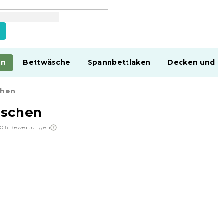
en
Bettwäsche
Spannbettlaken
Decken und
chen
aschen
106 Bewertungen