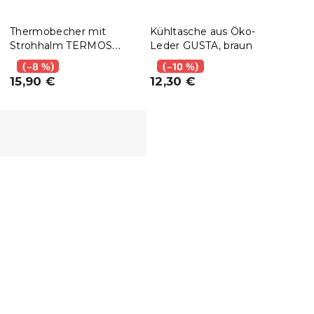
Thermobecher mit
Kühltasche aus Öko-
Strohhalm TERMOS
Leder GUSTA, braun
1000 ml, grau
(–8 %)
(–10 %)
15,90 €
12,30 €
10 % Rabattcode:
BTS10