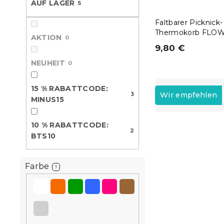
AUF LAGER
5
e
Faltbarer Picknick-
Thermokorb FLO
AKTION
0
9,80 €
NEUHEIT
0
P
15 % RABATTCODE:
r
3
Wir empfehlen
MINUS15
o
d
10 % RABATTCODE:
L
u
2
BTS10
i
k
15 % Rabattcod
s
t
MINUS15
t
s
Farbe
?
e
o
d
r
e
t
r
i
P
e