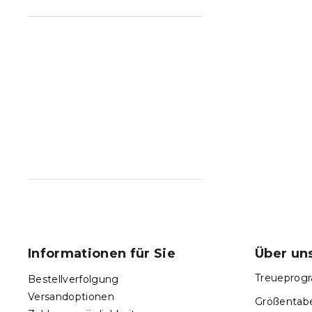
F
u
ß
Informationen für Sie
Über un
z
e
Treueprogr
Bestellverfolgung
i
Versandoptionen
Größentabe
l