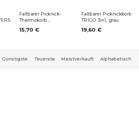
Faltbarer Picknick-
Faltbarer Picknickkorb
WERS
Thermokorb
TRIGO 3in1, grau
KOLMANDO, grün
15,70 €
19,60 €
Günstigste
Teuerste
Meistverkauft
Alphabetisch
e:
15 % Rabattcode:
MINUS15