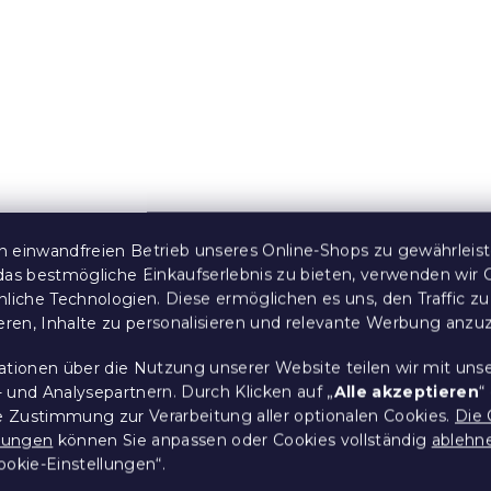
icknick-
Faltbarer Picknick-
b FLOWERS
Thermokorb KOLMAND
grün
 Stücke)
Auf Lager
(>10 Stücke)
15,70 €
 einwandfreien Betrieb unseres Online-Shops zu gewährleis
e:
10 % Rabattcode:
BTS10
das bestmögliche Einkaufserlebnis zu bieten, verwenden wir 
nliche Technologien. Diese ermöglichen es uns, den Traffic zu
ieren, Inhalte zu personalisieren und relevante Werbung anzu
ationen über die Nutzung unserer Website teilen wir mit uns
 und Analysepartnern. Durch Klicken auf „
Alle akzeptieren
“
re Zustimmung zur Verarbeitung aller optionalen Cookies.
Die 
llungen
können Sie anpassen oder Cookies vollständig
ablehn
ookie-Einstellungen“.