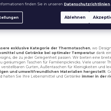
 aus Öko-Leder
Thermobecher mit
nformationen finden Sie in unseren
Datenschutzrichtlinien
.
un
Strohhalm TERMOS 100
grau
Ablehnen
Akzepti
tellungen
 Stücke)
Auf Lager
(>10 Stücke)
15,90 €
S
t
nsere exklusive Kategorie der Thermotaschen
, wo Design
e
nsmittel und Getränke bei optimaler Temperatur
dank ein
u
n Designs, die zu jeder Gelegenheit passen. Wir bieten eine br
e
 zu geräumigen Taschen für Familienpicknicks. Viele unserer
r
e verstellbaren Gurten, Außentaschen für Kleinigkeiten und l
e
igen und umweltfreundlichen Materialien hergestellt
. 
l
 halten Sie Ihre Lebensmittel und Getränke
immer in der r
e
m
e
n
t
e
d