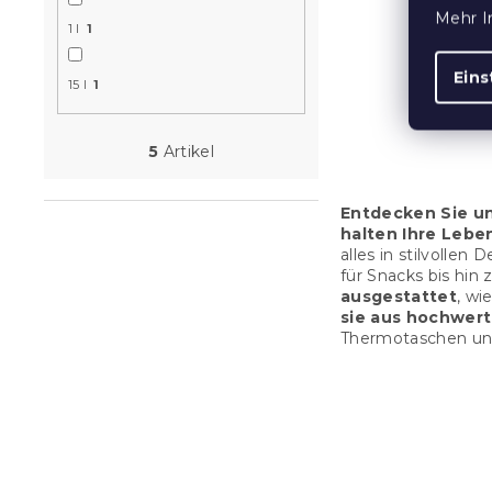
Kühltasche
Mehr I
GUSTA, bra
1 l
1
Eins
Auf Lager
(>10
15 l
1
12,30 €
5
Artikel
Entdecken Sie u
halten Ihre Lebe
alles in stilvolle
für Snacks bis hin
ausgestattet
, wi
sie aus hochwert
Thermotaschen und