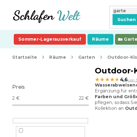
Zum
Inhalt
springen
Suchen
Sommer-Lagerausverkauf
Räume
Gart
Startseite
Räume
Garten
Outdoor-Kis
S
Outdoor-K
e
★★★★★
★★★★★
4,6
von 
i
Wasserabweisend
Preis
t
Ergänzung für en
e
Farben und Größ
2
€
22
€
n
pflegen, sodass S
Kollektion an
Outd
l
e
i
s
t