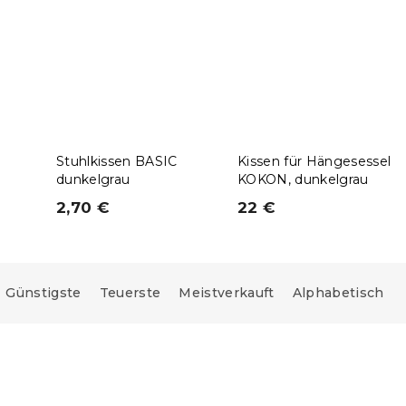
Stuhlkissen BASIC
Kissen für Hängesessel
dunkelgrau
KOKON, dunkelgrau
2,70 €
22 €
Günstigste
Teuerste
Meistverkauft
Alphabetisch
e:
15 % Rabattcode:
MINUS15