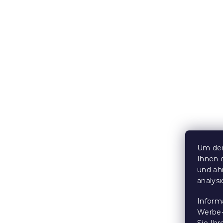
2er-Set Ou
CALINO 45x
Auf Lager
(2 S
10,50 €
15 % Rabattcod
MINUS15
Um den
Ihnen 
und äh
analys
Inform
2er-Set Ou
Werbe-
Sie Ih