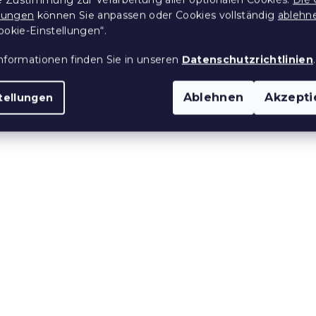
5x45 cm, beige
KOKON, beige mit Must
llungen
können Sie anpassen oder Cookies vollständig
ablehn
 Stücke)
Auf Lager
(1 Stücke)
ookie-Einstellungen“.
22 €
nformationen finden Sie in unseren
Datenschutzrichtlinien
.
e:
15 % Rabattcode:
Ablehnen
Akzepti
tellungen
MINUS15
ssen BRUNARIA
Outdoor-Kissen CALIN
bunt
45x45 cm, braun-orang
 Stücke)
Auf Lager
(>10 Stücke)
5,90 €