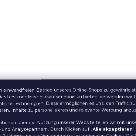
tdoor-Kissen
2er-Set Outdoor-Kissen
45 cm, blaugrün
CALINO 45x45 cm, brau
orange
tücke)
Auf Lager
(>10 Stücke)
10,90 €
e:
15 % Rabattcode:
MINUS15
 einwandfreien Betrieb unseres Online-Shops zu gewährleis
das bestmögliche Einkaufserlebnis zu bieten, verwenden wir 
nliche Technologien. Diese ermöglichen es uns, den Traffic zu
ieren, Inhalte zu personalisieren und relevante Werbung anzu
ationen über die Nutzung unserer Website teilen wir mit uns
tdoor-Kissen
Kissen für Hängekorb
 und Analysepartnern. Durch Klicken auf „
Alle akzeptieren
“
re Zustimmung zur Verarbeitung aller optionalen Cookies.
Die 