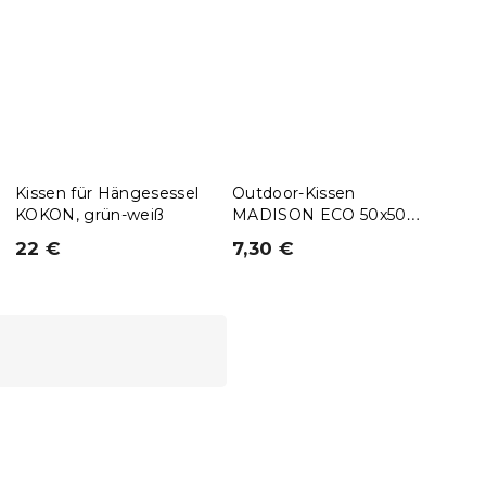
Kissen für Hängesessel
Outdoor-Kissen
Kiss
KOKON, grün-weiß
MADISON ECO 50x50
KOKO
cm, orange
Mus
22 €
7,30 €
22 
15 % Rabattcode:
MINUS15