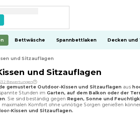
en
Bettwäsche
Spannbettlaken
Decken und
sen und Sitzauflagen
issen und Sitzauflagen
332 Bewertungen
e gemusterte Outdoor-Kissen und Sitzauflagen
aus
ho
tspannte Stunden im
Garten, auf dem Balkon oder der Ter
en
. Sie sind beständig gegen
Regen, Sonne und Feuchtigk
ie maximalen Komfort ohne unnötige Sorgen genießen könne
oor-Kissen und Sitzauflagen.