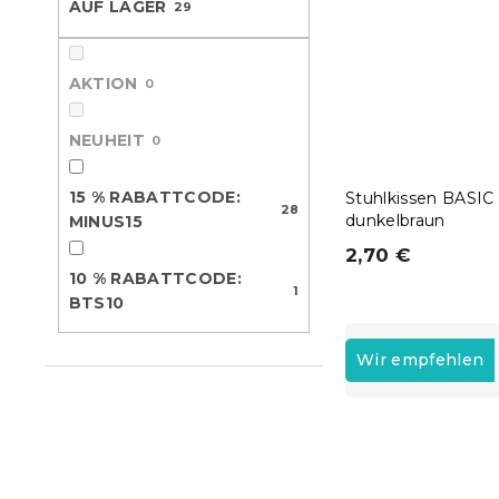
AUF LAGER
29
e
AKTION
0
NEUHEIT
0
15 % RABATTCODE:
Stuhlkissen BASIC
28
dunkelbraun
MINUS15
2,70 €
10 % RABATTCODE:
1
BTS10
P
r
Wir empfehlen
o
d
L
u
i
k
15 % Rabattcod
s
t
MINUS15