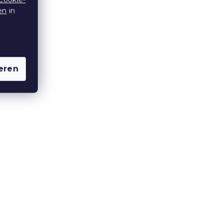
er
KOKON, dunkelgrau
en
in
Auf Lager
(>10 Stücke)
22 €
15 % Rabattcode:
eren
MINUS15
O
Outdoor-Kissen CALINO
e
45x45 cm, türkisblau
Auf Lager
(5 Stücke)
5,40 €