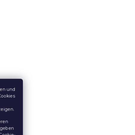
2er-Set Outdoor-Kissen
n-
MADISON ECO 50x50 cm,
orange
Auf Lager
(>10 Stücke)
13,60 €
15 % Rabattcode:
MINUS15
ten und
Cookies
zeigen.
eren
Kissen für Hängesessel
 geben
Cookie-