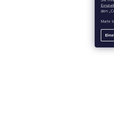
TROPELIS 4
Einste
Auf Lager
(>10
den „C
10,90 €
Mehr I
15 % Rabattcod
Eins
MINUS15
Outdoor-Ki
45x45 cm, 
Auf Lager
(>10
5,90 €