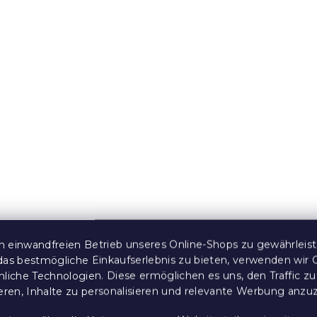
annbettlaken
Bettlaken aus Frottee 
grüngrau
200 x 220 cm
m
 Stücke)
Auf Lager
(>10 Stücke)
14,50 €
e:
15 % Rabattcode:
MINUS15
 einwandfreien Betrieb unseres Online-Shops zu gewährleis
das bestmögliche Einkaufserlebnis zu bieten, verwenden wir 
nliche Technologien. Diese ermöglichen es uns, den Traffic zu
ieren, Inhalte zu personalisieren und relevante Werbung anzu