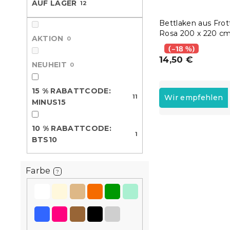
AUF LAGER
12
e
Bettlaken aus Frot
Rosa 200 x 220 c
AKTION
0
(–18 %)
14,50 €
NEUHEIT
0
P
15 % RABATTCODE:
r
11
Wir empfehlen
MINUS15
o
d
10 % RABATTCODE:
L
u
1
BTS10
i
k
15 % Rabattcod
s
t
MINUS15
t
s
Farbe
?
e
o
d
r
e
t
r
i
P
e