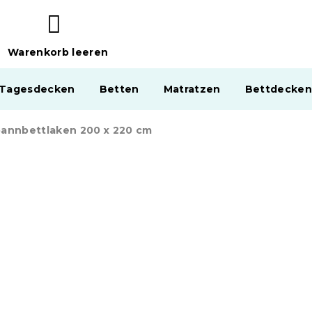
Warenkorb leeren
WARENKORB
 Tagesdecken
Betten
Matratzen
Bettdecken
pannbettlaken 200 x 220 cm