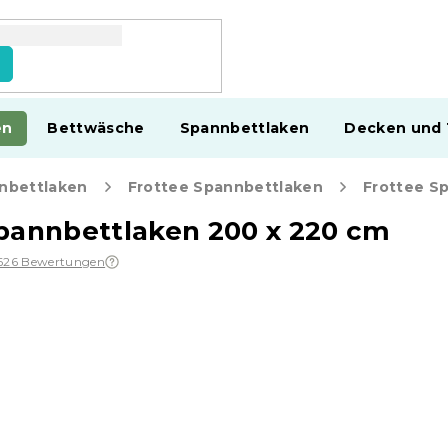
en
Bettwäsche
Spannbettlaken
Decken und
nbettlaken
Frottee Spannbettlaken
Frottee S
pannbettlaken 200 x 220 cm
626 Bewertungen