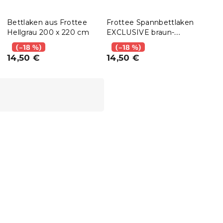
Bettlaken aus Frottee
Frottee Spannbettlaken
Exkl
Hellgrau 200 x 220 cm
EXCLUSIVE braun-
Span
orange 200x220 cm
200
(–18 %)
(–18 %)
(–
14,50 €
14,50 €
14,
15 % Rabattcode:
MINUS15