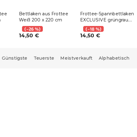
tee
Bettlaken aus Frottee
Frottee-Spannbettlaken
m
Weiß 200 x 220 cm
EXCLUSIVE grüngrau
200x220 cm
(–26 %)
(–18 %)
14,50 €
14,50 €
Günstigste
Teuerste
Meistverkauft
Alphabetisch
e:
15 % Rabattcode:
MINUS15