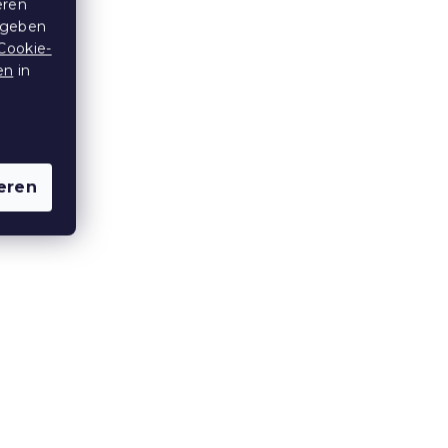
Bettlaken aus Frottee Rosa
eren
200 x 220 cm
 geben
Auf Lager
(>10 Stücke)
Cookie-
en
in
14,50 €
15 % Rabattcode:
MINUS15
eren
Weiß
Exklusives Frottee-
Spannbettlaken blau-grau
200x220 cm
Auf Lager
(>10 Stücke)