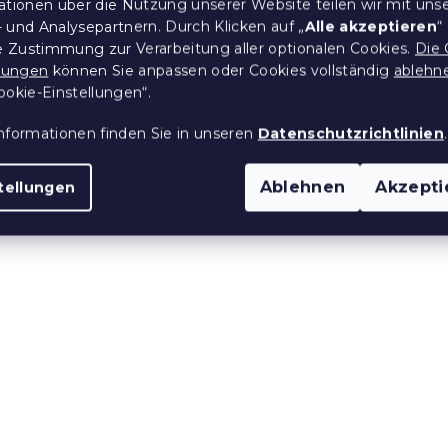
us Frottee
Bettlaken aus Frottee
ationen über die Nutzung unserer Website teilen wir mit uns
 200x220 cm
Hellgrau 200 x 220 cm
 und Analysepartnern. Durch Klicken auf „
Alle akzeptieren
“
 Stücke)
Auf Lager
(>10 Stücke)
re Zustimmung zur Verarbeitung aller optionalen Cookies.
Die 
llungen
können Sie anpassen oder Cookies vollständig
ablehn
14,50 €
ookie-Einstellungen“.
nformationen finden Sie in unseren
Datenschutzrichtlinien
.
e:
15 % Rabattcode:
MINUS15
Ablehnen
Akzepti
tellungen
us Frottee
Bettlaken aus Frottee 
0 x 220 cm
200 x 220 cm
 Stücke)
Auf Lager
(>10 Stücke)