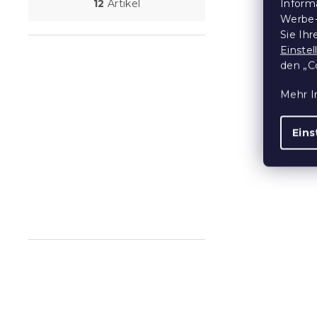
Bettlaken a
Inform
12
Artikel
Dunkelgrau
Werbe-
Auf Lager
(>10
Sie Ih
Einste
14,50 €
den „C
Mehr I
15 % Rabattcod
MINUS15
Eins
Bettlaken a
Schwarz 20
Auf Lager
(>10