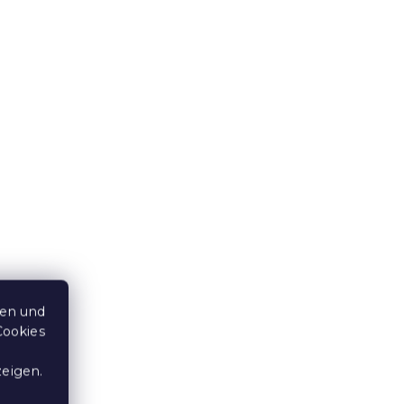
Beige
Bettlaken aus Frottee Creme
200 x 220 cm
Auf Lager
(>10 Stücke)
14,50 €
15 % Rabattcode:
MINUS15
ten und
Cookies
zeigen.