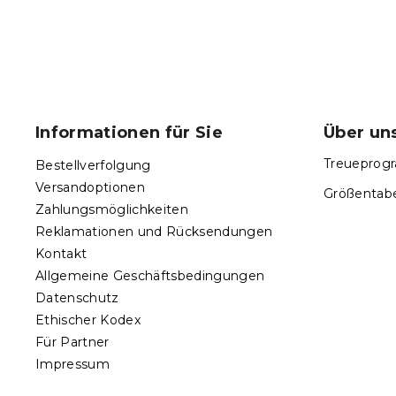
F
u
ß
Informationen für Sie
Über un
z
e
Treueprogr
Bestellverfolgung
i
Versandoptionen
Größentabe
l
Zahlungsmöglichkeiten
e
Reklamationen und Rücksendungen
Kontakt
Allgemeine Geschäftsbedingungen
Datenschutz
Ethischer Kodex
Für Partner
Impressum