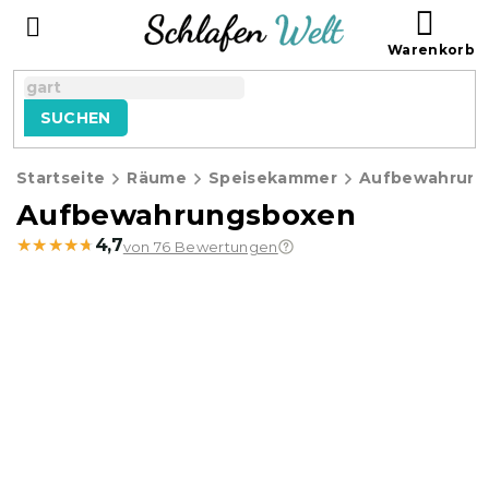
Zum
WAR
Inhalt
springen
SUCHEN
Startseite
Räume
Speisekammer
Aufbewahrung
Aufbewahrungsboxen
★★★★★
★★★★★
4,7
von 76 Bewertungen