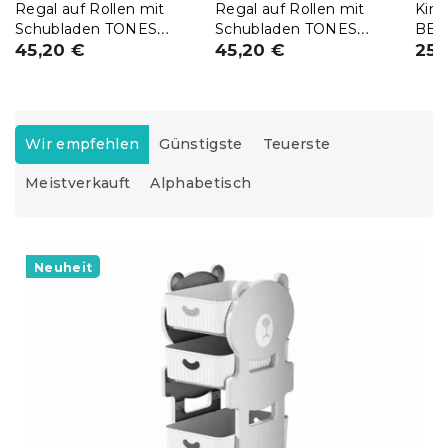
Regal auf Rollen mit
Regal auf Rollen mit
Kind
Schubladen TONES
Schubladen TONES
BEA
97x36x36 cm, blau
45,20 €
97x36x36 cm, bunt
45,20 €
grau
25,
P
r
Wir empfehlen
Günstigste
Teuerste
o
Meistverkauft
Alphabetisch
d
u
k
L
t
i
Neuheit
s
s
o
t
r
e
t
d
i
e
e
r
r
P
u
r