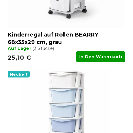
n
o
g
d
u
k
t
Kinderregal auf Rollen BEARRY
e
68x35x29 cm, grau
Auf Lager
(3 Stücke)
25,10 €
In Den Warenkorb
Neuheit