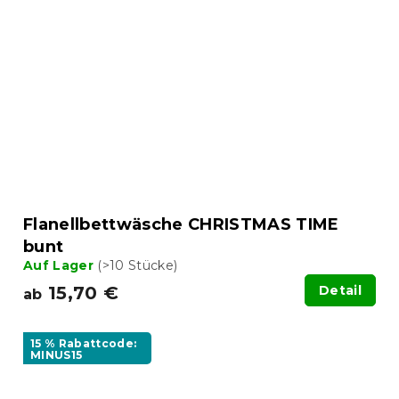
Flanellbettwäsche CHRISTMAS TIME
bunt
Auf Lager
(>10 Stücke)
15,70 €
Detail
ab
15 % Rabattcode:
MINUS15