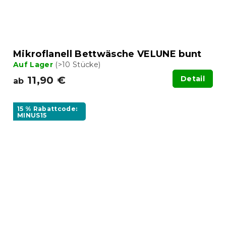
Mikroflanell Bettwäsche VELUNE bunt
Auf Lager
(>10 Stücke)
11,90 €
Detail
ab
15 % Rabattcode:
MINUS15