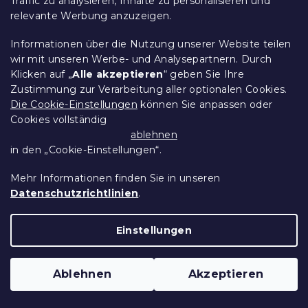
Traffic zu analysieren, Inhalte zu personalisieren und
relevante Werbung anzuzeigen.
Informationen über die Nutzung unserer Website teilen
wir mit unseren Werbe- und Analysepartnern. Durch
Klicken auf „
Alle akzeptieren
“ geben Sie Ihre
Zustimmung zur Verarbeitung aller optionalen Cookies.
Mikroflanell-Bettwäsche LUNAVA
Die Cookie-Einstellungen
können Sie anpassen oder
cremefarben
Cookies vollständig
Auf Lager
(>10 Stücke)
ablehnen
in den „Cookie-Einstellungen“.
11,90 €
Detail
Mehr Informationen finden Sie in unseren
Datenschutzrichtlinien
.
15 % Rabattcode:
MINUS15
Einstellungen
Ablehnen
Akzeptieren