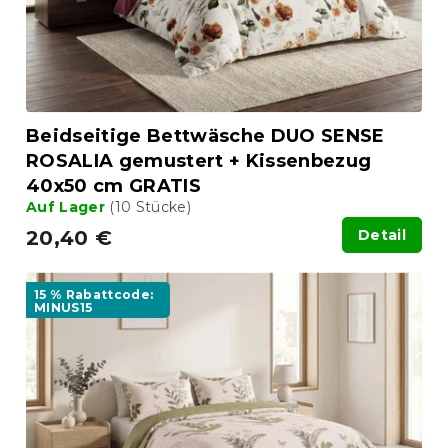
u
r
n
o
g
d
u
k
t
Beidseitige Bettwäsche DUO SENSE
e
ROSALIA gemustert + Kissenbezug
40x50 cm GRATIS
Auf Lager
(10 Stücke)
20,40 €
Detail
15 % Rabattcode:
MINUS15