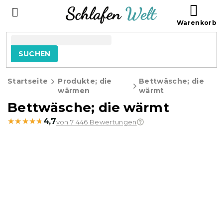
Zum
WAR
Inhalt
springen
SUCHEN
Startseite
Produkte; die
Bettwäsche; die
wärmen
wärmt
Bettwäsche; die wärmt
★★★★★
★★★★★
4,7
von 7 446 Bewertungen