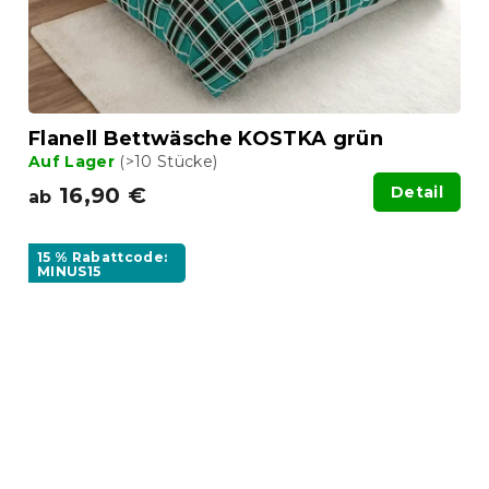
Flanell Bettwäsche KOSTKA grün
Auf Lager
(>10 Stücke)
16,90 €
Detail
ab
15 % Rabattcode:
MINUS15