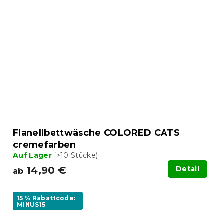
Flanellbettwäsche COLORED CATS
cremefarben
Auf Lager
(>10 Stücke)
14,90 €
Detail
ab
15 % Rabattcode:
MINUS15