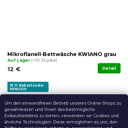
Mikroflanell-Bettwäsche KWIANO grau
Auf Lager
(>10 Stücke)
12 €
Detail
15 % Rabattcode:
MINUS15
Um den einwandfreien Betrieb unseres Online-Shops zu
gewährleisten und Ihnen das bestmögliche
Einkaufserlebnis zu bieten, verwenden wir Cookies und
ähnliche Technologien. Diese ermöglichen es uns, den