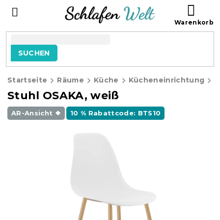
Zum
WAR
Inhalt
springen
SUCHEN
Startseite
Räume
Küche
Kücheneinrichtung
K
Stuhl OSAKA, weiß
AR-Ansicht ❖
10 % Rabattcode: BTS10