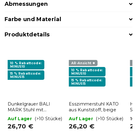
Abmessungen
Farbe und Material
Produktdetails
10 % Rabattcode:
AR-Ansicht ❖
AR
MINUS10
10 % Rabattcode:
10
15 % Rabattcode:
MINUS10
MI
MINUS15
15 % Rabattcode:
15
MINUS15
MI
Dunkelgrauer BALI
Esszimmerstuhl KATO
He
MARK Stuhl mit
aus Kunststoff, beige
St
Buchenbeinen
Auf Lager
(>10 Stücke)
Auf Lager
(>10 Stücke)
10
26,70 €
26,20 €
2