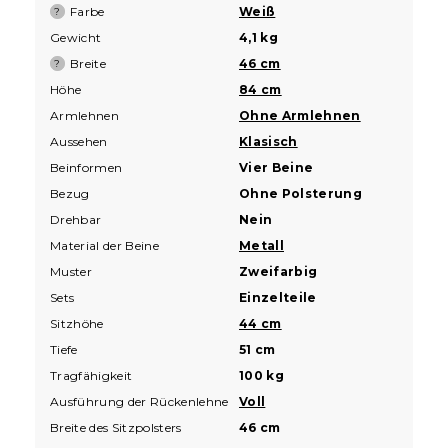
Farbe
Weiß
?
Gewicht
4,1 kg
Breite
46 cm
?
Höhe
84 cm
Armlehnen
Ohne Armlehnen
Aussehen
Klasisch
Beinformen
Vier Beine
Bezug
Ohne Polsterung
Drehbar
Nein
Material der Beine
Metall
Muster
Zweifarbig
Sets
Einzelteile
Sitzhöhe
44 cm
Tiefe
51 cm
Tragfähigkeit
100 kg
Ausführung der Rückenlehne
Voll
Breite des Sitzpolsters
46 cm