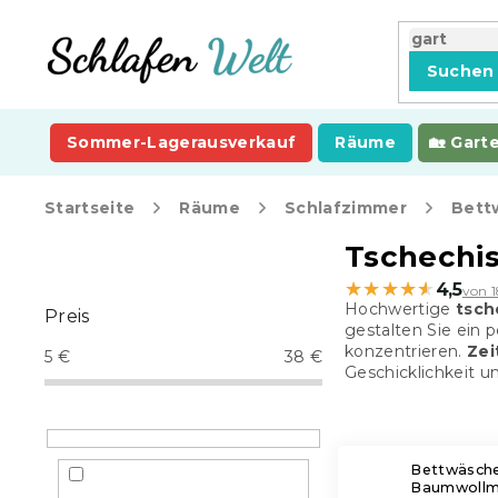
Zum
Inhalt
springen
Suchen
Sommer-Lagerausverkauf
Räume
Gart
Startseite
Räume
Schlafzimmer
Bett
S
Tschechi
e
★★★★★
★★★★★
4,5
von 
i
Hochwertige
tsch
Preis
t
gestalten Sie ein 
e
konzentrieren.
Zeit
5
€
38
€
n
Geschicklichkeit u
l
e
i
s
Bettwäsche
Baumwollm
t