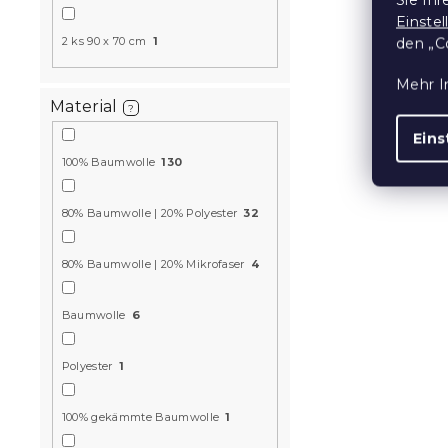
Einste
2 ks 90 x 70 cm
1
den „C
Mehr I
Material
?
Eins
100% Baumwolle
130
Bettwäsche
Baumwolle 
80% Baumwolle | 20% Polyester
32
schwarz
Auf Lager
(>10
80% Baumwolle | 20% Mikrofaser
4
11 €
Baumwolle
6
10 % Rabattcod
BTS10
Polyester
1
100% gekämmte Baumwolle
1