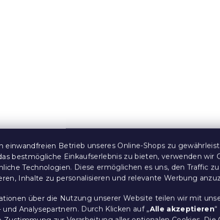
e:
10 % Rabattcode:
BTS10
Bettwäsche
Baumwoll-Bettwäsche f
emustert
das Kinderbett RACCO
schwarz-weiß
 Stücke)
Auf Lager
(>10 Stücke)
 einwandfreien Betrieb unseres Online-Shops zu gewährleis
das bestmögliche Einkaufserlebnis zu bieten, verwenden wir 
6,60 €
nliche Technologien. Diese ermöglichen es uns, den Traffic zu
ieren, Inhalte zu personalisieren und relevante Werbung anzu
e:
15 % Rabattcode:
ationen über die Nutzung unserer Website teilen wir mit uns
MINUS15
 und Analysepartnern. Durch Klicken auf „
Alle akzeptieren
“
re Zustimmung zur Verarbeitung aller optionalen Cookies.
Die 