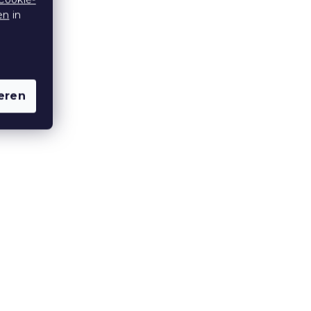
en
in
eren
cé-
Bettwäsche aus Renforcé-
eiß
Baumwolle LUNARIA grün
Auf Lager
(>10 Stücke)
15,70 €