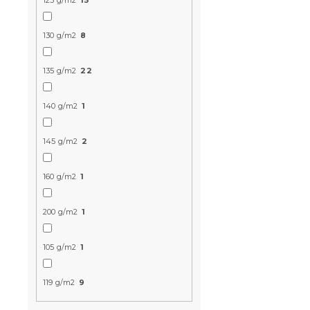
125 g/m2
15
130 g/m2
8
10 % Rabattcod
BTS10
135 g/m2
22
140 g/m2
1
145 g/m2
2
160 g/m2
1
Baumwoll-B
das Kinder
200 g/m2
1
TRAIL bunt
Auf Lager
(>10
105 g/m2
1
5,90 €
119 g/m2
9