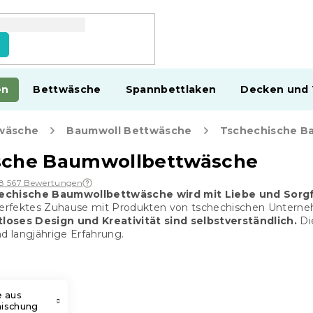
en
Bettwäsche
Spannbettlaken
Decken und
wäsche
Baumwoll Bettwäsche
Tschechische B
sche Baumwollbettwäsche
18 567 Bewertungen
echische Baumwollbettwäsche wird mit Liebe und Sorgfa
perfektes Zuhause mit Produkten von tschechischen Unternehm
loses Design und Kreativität sind selbstverständlich.
Di
nd langjährige Erfahrung.
 aus
ischung