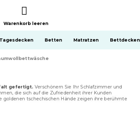
Warenkorb leeren
WARENKORB
 Tagesdecken
Betten
Matratzen
Bettdecken
aumwollbettwäsche
lt gefertigt.
Verschönern Sie Ihr Schlafzimmer und
en, die sich auf die Zufriedenheit ihrer Kunden
e goldenen tschechischen Hände zeigen ihre berühmte