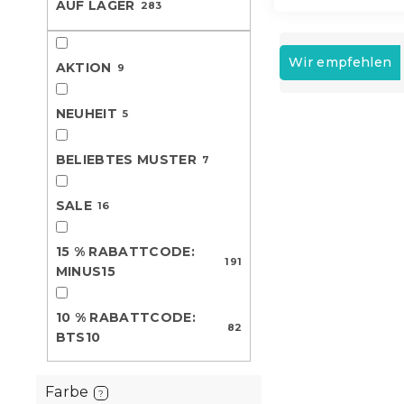
AUF LAGER
283
e
P
r
Wir empfehlen
AKTION
9
o
d
NEUHEIT
5
L
u
i
k
Neuheit
s
t
BELIEBTES MUSTER
7
t
s
e
o
SALE
16
d
r
e
t
15 % RABATTCODE:
r
i
191
MINUS15
P
e
r
r
o
u
10 % RABATTCODE:
82
d
n
BTS10
Baumwoll-
u
g
DENYX BLEN
k
Hotelversch
Farbe
t
?