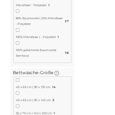
Mikrofaser - Polyester
1
80% Baumwolle | 20% Mikrofaser
27
- Polyester
Bettwäsche
Kinderbett 
100% Mikrofaser | - Polyester
1
Baumwolle
grün
100% gekämmte Baumwolle
78
Auf Lager
(>10
Renforcé
7,80 €
Bettwäsche-Größe
?
15 % Rabattcod
MINUS15
45 x 65 cm | 90 x 135 cm
14
45 x 65 cm | 90 x 140 cm
5
50 x 75 cm | 140 x 200 cm
1