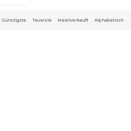
Günstigste
Teuerste
Meistverkauft
Alphabetisch
Neuheit
Bettwäsche
Baumwoll-Bettwäsche
D grau mit
DENYX BLEND grau mit
luss
Reißverschluss