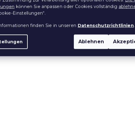
llungen
können Sie anpassen oder Cookies vollständig
ablehn
ookie-Einstellungen“.
nformationen finden Sie in unseren
Datenschutzrichtlinien
.
Ablehnen
Akzepti
tellungen
 aus Renforcé-
Bettwäsche aus Renfor
BERRIES weiß-
Baumwolle LEAFORA w
 Stücke)
Auf Lager
(>10 Stücke)
15,70 €
e:
10 % Rabattcode:
BTS10