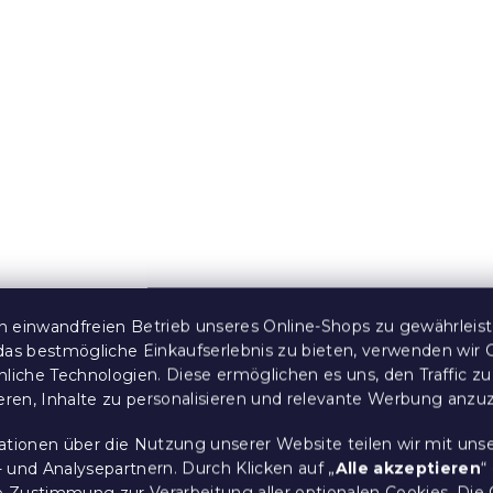
 aus Renforcé-
Bettwäsche für das
 LEAFORA weiß
Kinderbett aus Renforc
Baumwolle FLORAL NE
grün
 Stücke)
Auf Lager
(>10 Stücke)
7,80 €
 einwandfreien Betrieb unseres Online-Shops zu gewährleis
15 % Rabattcode:
das bestmögliche Einkaufserlebnis zu bieten, verwenden wir 
MINUS15
nliche Technologien. Diese ermöglichen es uns, den Traffic zu
ieren, Inhalte zu personalisieren und relevante Werbung anzu
ationen über die Nutzung unserer Website teilen wir mit uns
 und Analysepartnern. Durch Klicken auf „
Alle akzeptieren
“
re Zustimmung zur Verarbeitung aller optionalen Cookies.
Die 