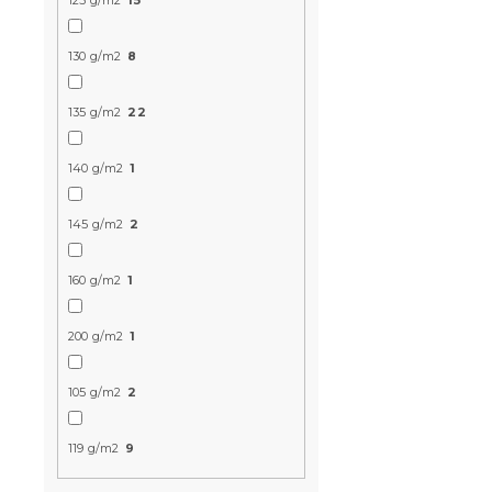
125 g/m2
15
130 g/m2
8
135 g/m2
22
140 g/m2
1
Baumwoll-
GREEN CUBE
145 g/m2
2
Baumwolle
Auf Lager
(3 S
160 g/m2
1
15,70 €
200 g/m2
1
15 % Rabattcod
MINUS15
105 g/m2
2
119 g/m2
9