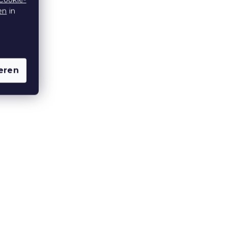
en
in
cé-
Kinder-Baumwollbettwäsche
n
MY LITTLE PONY STARS weiß
Auf Lager
(>10 Stücke)
eren
8,60 €
10 % Rabattcode:
BTS10