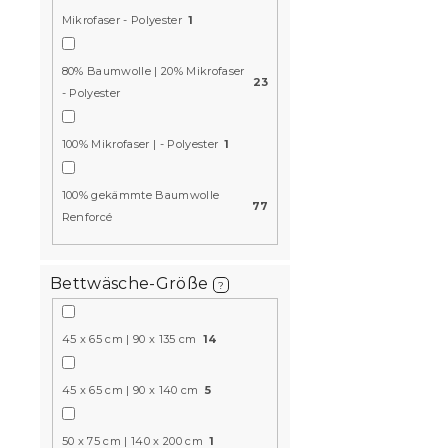
Musselin-B
Mikrofaser - Polyester
1
MOELLIN we
Auf Lager
(8 S
80% Baumwolle | 20% Mikrofaser
23
- Polyester
33 €
100% Mikrofaser | - Polyester
1
15 % Rabattcod
MINUS15
100% gekämmte Baumwolle
77
Renforcé
Bettwäsche-Größe
?
45 x 65 cm | 90 x 135 cm
14
45 x 65 cm | 90 x 140 cm
5
Weiße Bau
Standard m
50 x 75 cm | 140 x 200 cm
1