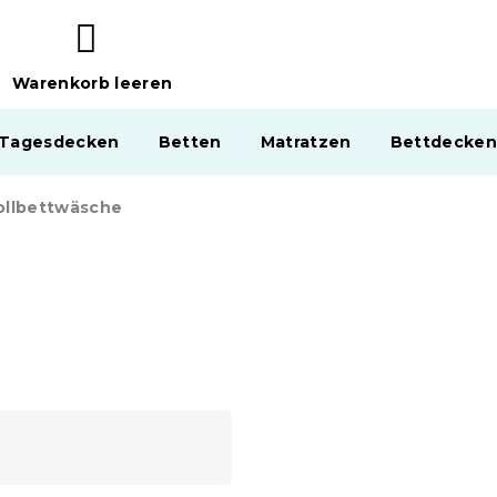
Warenkorb leeren
WARENKORB
 Tagesdecken
Betten
Matratzen
Bettdecken
llbettwäsche