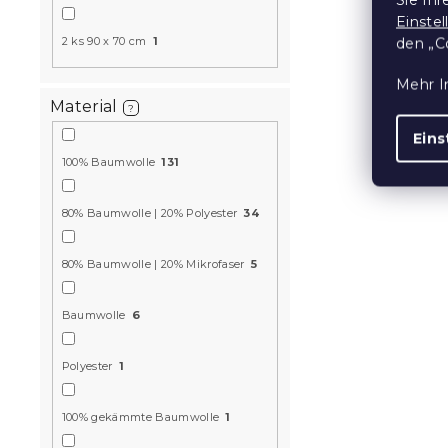
Einste
2 ks 90 x 70 cm
1
den „C
Musselin-B
Mehr I
MUSSARI he
Material
?
Auf Lager
(>10
Eins
22,40 €
ab
100% Baumwolle
131
80% Baumwolle | 20% Polyester
34
15 % Rabattcod
MINUS15
80% Baumwolle | 20% Mikrofaser
5
Baumwolle
6
Polyester
1
100% gekämmte Baumwolle
1