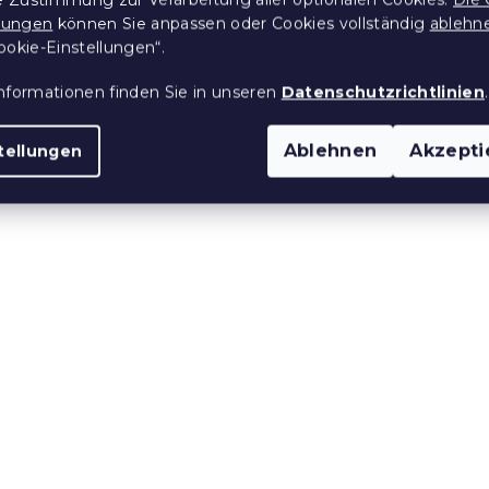
llungen
können Sie anpassen oder Cookies vollständig
ablehn
ookie-Einstellungen“.
ettwäsche
Bettwäsche aus Renfor
nformationen finden Sie in unseren
Datenschutzrichtlinien
.
llgrau
Baumwolle FIOREA grü
 Stücke)
Auf Lager
(>10 Stücke)
Ablehnen
Akzepti
tellungen
15,70 €
e:
10 % Rabattcode:
BTS10