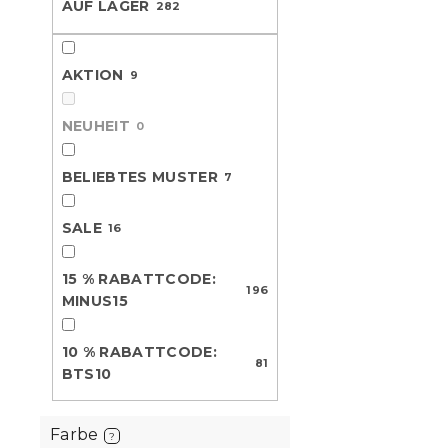
AUF LAGER
282
L
u
e
i
k
10 % Rabattcod
s
t
BTS10
AKTION
9
t
s
e
o
d
NEUHEIT
r
0
e
t
r
i
BELIEBTES MUSTER
7
P
e
r
r
SALE
16
o
u
d
n
Baumwoll-B
15 % RABATTCODE:
u
g
Kinderbett
196
MINUS15
k
t
Auf Lager
(>10
e
10 % RABATTCODE:
81
5,90 €
BTS10
Farbe
?