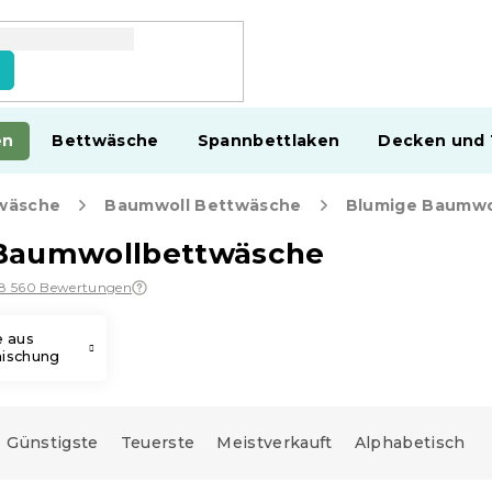
en
Bettwäsche
Spannbettlaken
Decken und
wäsche
Baumwoll Bettwäsche
Blumige Baumwo
Baumwollbettwäsche
18 560 Bewertungen
 aus
ischung
Günstigste
Teuerste
Meistverkauft
Alphabetisch