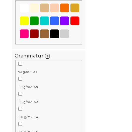
Grammatur
?
Musselin-B
MUSSARI he
90 g/m2
21
Auf Lager
(>10
110 g/m2
39
22,40 €
ab
115 g/m2
32
15 % Rabattcod
120 g/m2
14
MINUS15