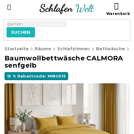
Zum
WAR
Inhalt
springen
SUCHEN
Startseite
Räume
Schlafzimmer
Bettwäsche
B
Baumwollbettwäsche CALMORA
senfgelb
15 % Rabattcode: MINUS15