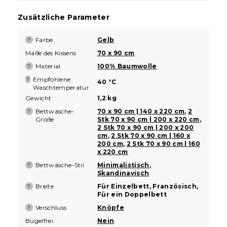
Zusätzliche Parameter
Farbe
Gelb
?
Maße des Kissens
70 x 90 cm
Material
100% Baumwolle
?
Empfohlene
?
40 °C
Waschtemperatur
Gewicht
1,2 kg
Bettwäsche-
70 x 90 cm | 140 x 220 cm
,
2
?
Größe
Stk 70 x 90 cm | 200 x 220 cm
,
2 Stk 70 x 90 cm | 200 x 200
cm
,
2 Stk 70 x 90 cm | 160 x
200 cm
,
2 Stk 70 x 90 cm | 160
x 220 cm
Bettwäsche-Stil
Minimalistisch
,
?
Skandinavisch
Breite
Für Einzelbett, Französisch,
?
Für ein Doppelbett
Verschluss
Knöpfe
?
Bügelfrei
Nein