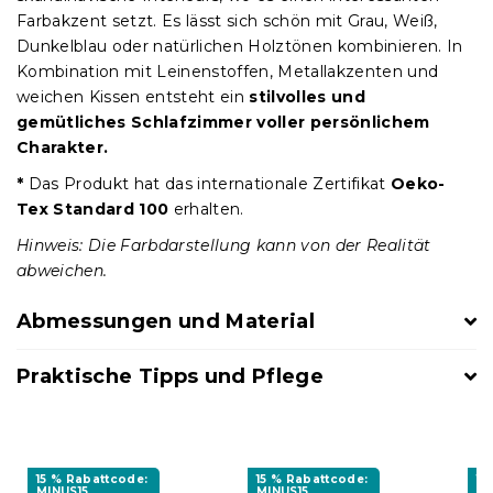
Farbakzent setzt. Es lässt sich schön mit Grau, Weiß,
Dunkelblau oder natürlichen Holztönen kombinieren. In
Kombination mit Leinenstoffen, Metallakzenten und
weichen Kissen entsteht ein
stilvolles und
gemütliches Schlafzimmer voller persönlichem
Charakter.
*
Das Produkt hat das internationale Zertifikat
Oeko-
Tex Standard 100
erhalten.
Hinweis: Die Farbdarstellung kann von der Realität
abweichen.
Abmessungen und Material
Praktische Tipps und Pflege
15 % Rabattcode:
15 % Rabattcode:
15
MINUS15
MINUS15
MI