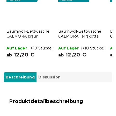
Baumwoll-Bettwäsche
Baumwoll-Bettwäsche
Ba
CALMORA braun
CALMORA Terrakotta
CA
Auf Lager
(>10 Stücke)
Auf Lager
(>10 Stücke)
Au
12,20 €
12,20 €
ab
ab
ab
Beschreibung
Diskussion
Produktdetailbeschreibung