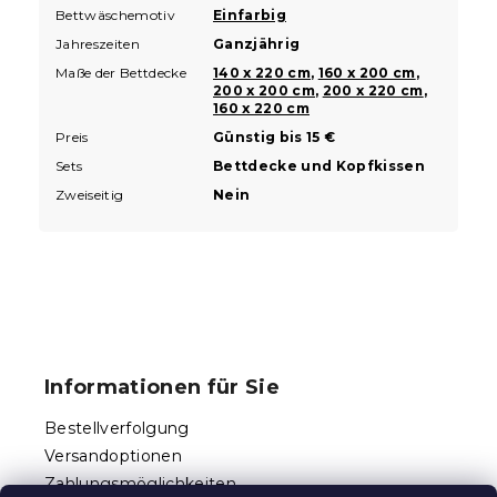
Bettwäschemotiv
Einfarbig
Jahreszeiten
Ganzjährig
Maße der Bettdecke
140 x 220 cm
,
160 x 200 cm
,
200 x 200 cm
,
200 x 220 cm
,
160 x 220 cm
Preis
Günstig bis 15 €
Sets
Bettdecke und Kopfkissen
Zweiseitig
Nein
F
u
ß
Informationen für Sie
z
e
Bestellverfolgung
i
Versandoptionen
l
Zahlungsmöglichkeiten
e