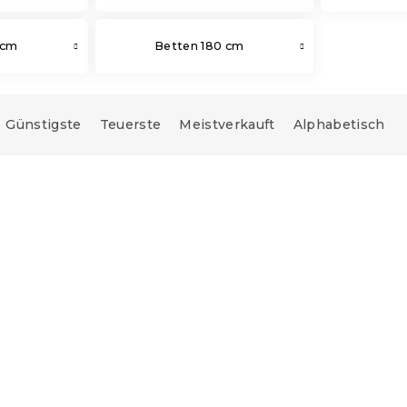
 cm
Betten 180 cm
Günstigste
Teuerste
Meistverkauft
Alphabetisch
Neuheit
AR-Ansicht ❖
e:
10 % Rabattcode:
MINUS10
e:
15 % Rabattcode:
MINUS15