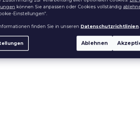
llungen
können Sie anpassen oder Cookies vollständig
ablehn
ookie-Einstellungen“.
nformationen finden Sie in unseren
Datenschutzrichtlinien
.
120 x 200 cm,
Bett ELISA 120 x 200 cm
Ablehnen
Akzepti
tellungen
weiß
Auf Lager
(>10 Stücke)
€
100,80 €
ab
e:
AR-Ansicht ❖
10 % Rabattcode:
e:
MINUS10
15 % Rabattcode:
MINUS15