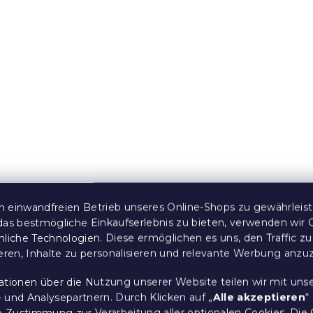
AR-Ansicht ❖
e:
10 % Rabattcode:
MINUS10
e:
15 % Rabattcode:
MINUS15
 140 x 200 cm,
Bett IKAROS 140 x 200 
Weiß/Trüffeleiche
 Stücke)
Auf Lager
(>10 Stücke)
99,10 €
ab
 einwandfreien Betrieb unseres Online-Shops zu gewährleis
das bestmögliche Einkaufserlebnis zu bieten, verwenden wir 
nliche Technologien. Diese ermöglichen es uns, den Traffic zu
ieren, Inhalte zu personalisieren und relevante Werbung anzu
AR-Ansicht ❖
e:
10 % Rabattcode:
ationen über die Nutzung unserer Website teilen wir mit uns
MINUS10
 und Analysepartnern. Durch Klicken auf „
Alle akzeptieren
“
e:
15 % Rabattcode:
MINUS15
re Zustimmung zur Verarbeitung aller optionalen Cookies.
Die 