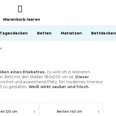
Warenkorb leeren
WARENKORB
 Tagesdecken
Betten
Matratzen
Bettdecken
m
ößen eines Ehebettes.
Es wird oft in kleineren
ein Bett mit den Maßen 180x200 cm ist.
Dieser
Komfort und ausreichend Platz. Ein modernes Interieur
ß zu gestalten.
Weiß wirkt sauber und frisch.
ten 120 cm
Betten 140 cm