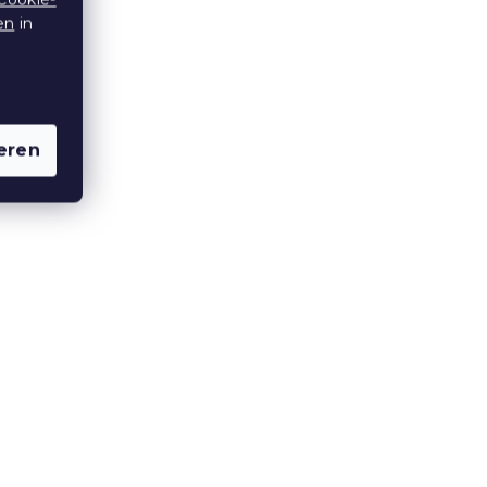
en
in
,
Bett IKAROS DOUBLE 90 x
eren
200 cm, Weiß/Eiche-Sonoma
Auf Lager
(>10 Stücke)
66,60 €
ab
AR-Ansicht ❖
10 % Rabattcode:
MINUS10
15 % Rabattcode:
MINUS15