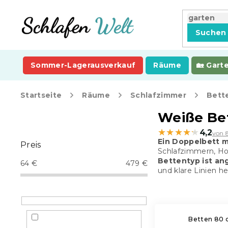
Zum
Inhalt
springen
Suchen
Sommer-Lagerausverkauf
Räume
Gart
Startseite
Räume
Schlafzimmer
Bett
S
Weiße Bet
e
★★★★★
★★★★★
4,2
von 
i
Ein Doppelbett m
Preis
t
Schlafzimmern, Ho
e
Bettentyp ist an
64
€
479
€
n
und klare Linien h
l
e
i
s
Betten 80 
t