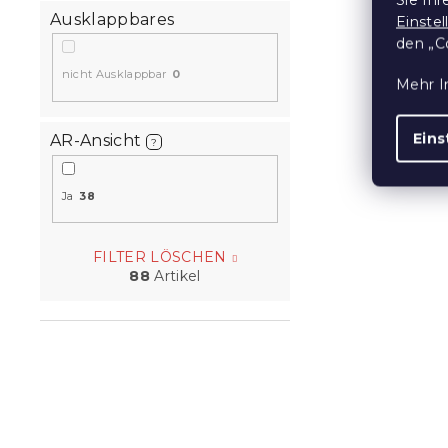
Ausklappbares
Einste
den „C
nicht Ausklappbar
0
Mehr I
Bett SOFIA 
Eins
AR-Ansicht
?
weiß
4 Wochen
Ja
38
100,80 
ab
FILTER LÖSCHEN
88
Artikel
10 % Rabattcod
MINUS10
15 % Rabattcod
MINUS15