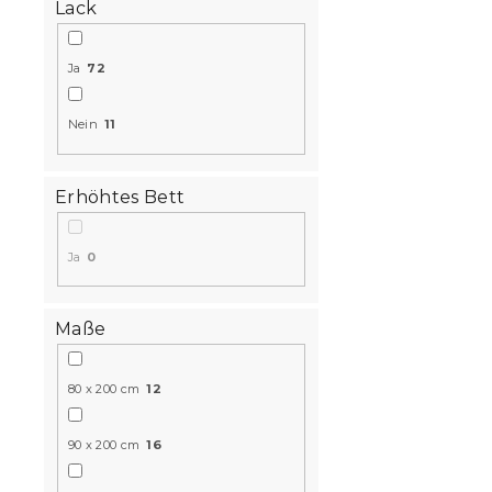
87,90 €
ab
Lack
Ja
72
Neuheit
AR-Ansicht ❖
Nein
11
10 % Rabattcod
MINUS10
15 % Rabattcod
Erhöhtes Bett
MINUS15
Ja
0
Bett IKAROS
Maße
anthrazit/w
4 Wochen
80 x 200 cm
12
99,10 €
ab
90 x 200 cm
16
Neuheit