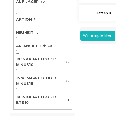
AUF LAGER
70
e
Betten 160
AKTION
2
P
NEUHEIT
12
r
Wir empfehlen
o
AR-ANSICHT ❖
d
38
L
u
i
k
10 % RABATTCODE:
Neuheit
80
s
t
MINUS10
AR-Ansicht ❖
t
s
e
10 % Rabattcod
o
MINUS10
15 % RABATTCODE:
d
r
80
MINUS15
15 % Rabattcod
e
t
MINUS15
r
i
P
10 % RABATTCODE:
e
8
r
BTS10
r
o
u
d
n