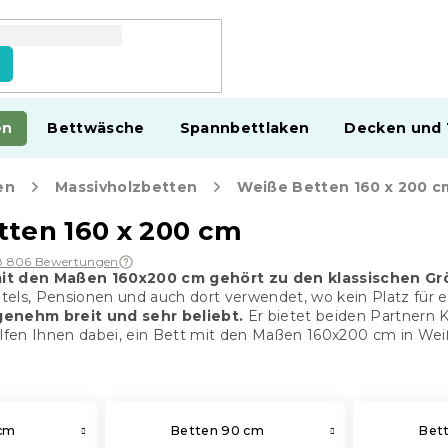
en
Bettwäsche
Spannbettlaken
Decken und
en
Massivholzbetten
Weiße Betten 160 x 200 c
ten 160 x 200 cm
8 806 Bewertungen
it den Maßen 160x200 cm gehört zu den klassischen Gr
tels, Pensionen und auch dort verwendet, wo kein Platz für 
genehm breit und sehr beliebt.
Er bietet beiden Partnern 
elfen Ihnen dabei, ein Bett mit den Maßen 160x200 cm in Wei
cm
Betten 90 cm
Bet