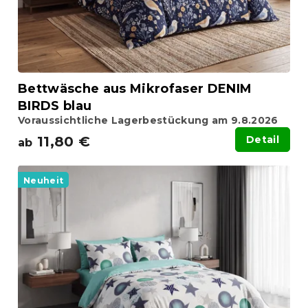
r
n
o
g
d
u
k
t
Bettwäsche aus Mikrofaser DENIM
e
BIRDS blau
Voraussichtliche Lagerbestückung am 9.8.2026
11,80 €
Detail
ab
Neuheit