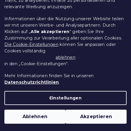
Traffic zu analysieren, Inhalte zu personalisieren und
relevante Werbung anzuzeigen.
Informationen über die Nutzung unserer Website teilen
3D Bettwäsche aus Mikrofaser TEDDY
wir mit unseren Werbe- und Analysepartnern. Durch
Klicken auf „
Alle akzeptieren
“ geben Sie Ihre
MIT SCHLEIFE cremefarben
Zustimmung zur Verarbeitung aller optionalen Cookies.
Auf Lager
(>10 Stücke)
Die Cookie-Einstellungen
können Sie anpassen oder
16,80 €
In Den Warenkorb
Cookies vollständig
ablehnen
in den „Cookie-Einstellungen“.
10 % Rabattcode:
BTS10
Mehr Informationen finden Sie in unseren
Datenschutzrichtlinien
.
Einstellungen
Ablehnen
Akzeptieren