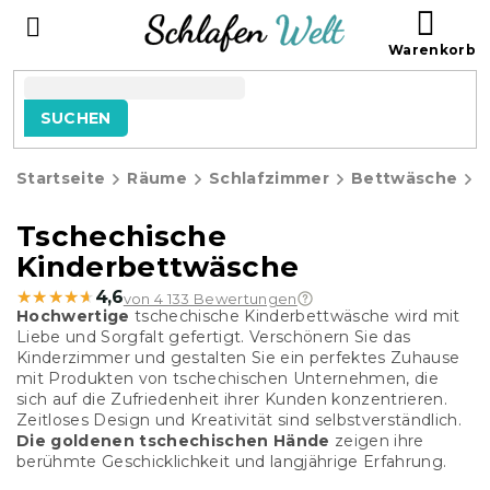
Zum
WAR
Inhalt
springen
SUCHEN
Startseite
Räume
Schlafzimmer
Bettwäsche
K
Tschechische
Kinderbettwäsche
★★★★★
★★★★★
4,6
von 4 133 Bewertungen
Hochwertige
tschechische Kinderbettwäsche wird mit
Liebe und Sorgfalt gefertigt. Verschönern Sie das
Kinderzimmer und gestalten Sie ein perfektes Zuhause
mit Produkten von tschechischen Unternehmen, die
sich auf die Zufriedenheit ihrer Kunden konzentrieren.
Zeitloses Design und Kreativität sind selbstverständlich.
Die goldenen tschechischen Hände
zeigen ihre
berühmte Geschicklichkeit und langjährige Erfahrung.