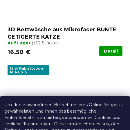
3D Bettwäsche aus Mikrofaser BUNTE
GETIGERTE KATZE
Auf Lager
(>10 Stücke)
16,50 €
Detail
15 % Rabattcode:
MINUS15
Um den einwandfreien Betrieb unseres Online-Shops zu
gewährleisten und Ihnen das bestmögliche
Einkaufserlebnis zu bieten, verwenden wir Cookies und
ähnliche Technologien. Diese ermöglichen es uns, den