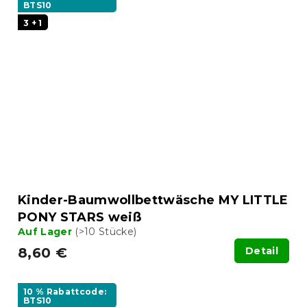
BTS10
3 + 1
Kinder-Baumwollbettwäsche MY LITTLE
PONY STARS weiß
Auf Lager
(>10 Stücke)
8,60 €
Detail
10 % Rabattcode:
BTS10