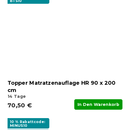
BTS10
Topper Matratzenauflage HR 90 x 200
cm
14 Tage
70,50 €
In Den Warenkorb
10 % Rabattcode:
MINUS10