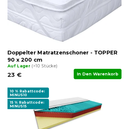
e
r
r
P
u
r
n
o
g
d
u
k
t
Doppelter Matratzenschoner - TOPPER
e
90 x 200 cm
Auf Lager
(>10 Stücke)
23 €
In Den Warenkorb
10 % Rabattcode:
MINUS10
15 % Rabattcode:
MINUS15