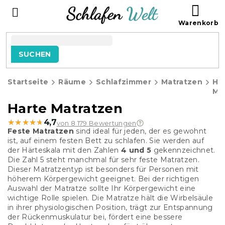
Zum
WAR
Inhalt
springen
SUCHEN
Startseite
Räume
Schlafzimmer
Matratzen
Ha
Ma
Harte Matratzen
★★★★★
★★★★★
4,7
von 8 179 Bewertungen
Feste Matratzen
sind ideal für jeden, der es gewohnt
ist, auf einem festen Bett zu schlafen. Sie werden auf
der Härteskala mit den Zahlen
4 und 5
gekennzeichnet.
Die Zahl 5 steht manchmal für sehr feste Matratzen.
Dieser Matratzentyp ist besonders für Personen mit
höherem Körpergewicht geeignet. Bei der richtigen
Auswahl der Matratze sollte Ihr Körpergewicht eine
wichtige Rolle spielen. Die Matratze hält die Wirbelsäule
in ihrer physiologischen Position, trägt zur Entspannung
der Rückenmuskulatur bei, fördert eine bessere