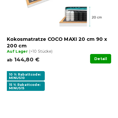
Kokosmatratze COCO MAXI 20 cm 90 x
200 cm
Auf Lager
(>10 Stücke)
144,80 €
Detail
ab
10 % Rabattcode:
MINUS10
15 % Rabattcode:
MINUS15