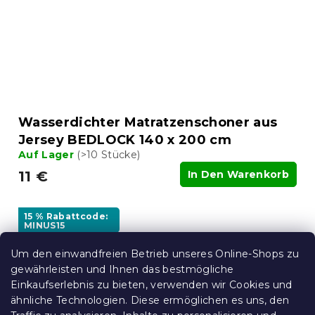
Wasserdichter Matratzenschoner aus
Jersey BEDLOCK 140 x 200 cm
Auf Lager
(>10 Stücke)
11 €
In Den Warenkorb
15 % Rabattcode:
MINUS15
Um den einwandfreien Betrieb unseres Online-Shops zu
gewährleisten und Ihnen das bestmögliche
Einkaufserlebnis zu bieten, verwenden wir Cookies und
ähnliche Technologien. Diese ermöglichen es uns, den