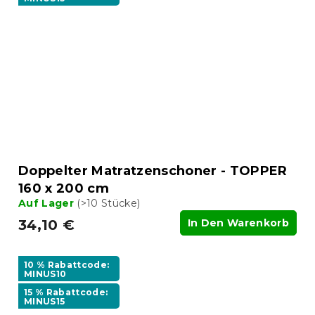
Doppelter Matratzenschoner - TOPPER
160 x 200 cm
Auf Lager
(>10 Stücke)
34,10 €
In Den Warenkorb
10 % Rabattcode:
MINUS10
15 % Rabattcode:
MINUS15