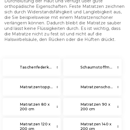
Durchblutung der Haut und verfügt über gute
orthopädische Eigenschaften. Feste Matratzen zeichnen
sich durch Widerstandsfähigkeit und Langlebigkeit aus,
die Sie beispielsweise mit einem Matratzenschoner
verlängern können. Dadurch bleibt die Matratze sauber
und lässt keine Flüssigkeiten durch. Es ist wichtig, dass
die Matratze nicht zu fest ist und nicht auf die
Halswirbelsäule, den Rücken oder die Hüften drückt.
Taschenfederkernmatratzen
Schaumstoffmatratze
Matratzentopper
Matratzenschoner
Matratzen 80 x
Matratzen 90 x
200 cm
200 cm
Matratzen 120 x
Matratzen 140 x
200 cm
200 cm