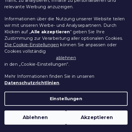
Traffic zu analysieren, Inhalte zu personalisieren und
relevante Werbung anzuzeigen.
Informationen über die Nutzung unserer Website teilen
wir mit unseren Werbe- und Analysepartnern. Durch
Klicken auf „
Alle akzeptieren
“ geben Sie Ihre
Zustimmung zur Verarbeitung aller optionalen Cookies.
Die Cookie-Einstellungen
können Sie anpassen oder
Wasserdichter FROTTEE-
Cookies vollständig
Matratzenschoner 140 x 200 cm
ablehnen
Auf Lager
(>10 Stücke)
in den „Cookie-Einstellungen“.
16,10 €
In Den Warenkorb
Mehr Informationen finden Sie in unseren
Datenschutzrichtlinien
.
10 % Rabattcode:
MINUS10
15 % Rabattcode:
Einstellungen
MINUS15
Ablehnen
Akzeptieren