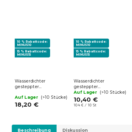
10 % Rabattcode:
10 % Rabattcode:
MINUS10
MINUS10
15 % Rabattcode:
15 % Rabattcode:
MINUS15
MINUS15
Wasserdichter
Wasserdichter
gesteppter
gesteppter
Matratzenschoner 180 x
Matratzenschoner 80 x
Auf Lager
(>10 Stücke)
Auf Lager
(>10 Stücke)
200 cm
200 cm
10,40 €
18,20 €
Verkaufspreis:
104 € / 10 St
Beschreibung
Diskussion