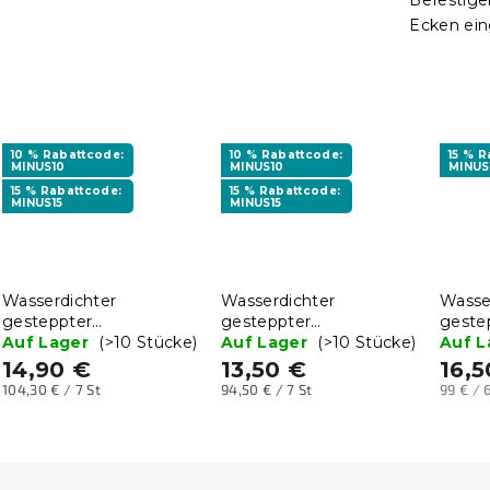
Befestige
Ecken ei
10 % Rabattcode:
10 % Rabattcode:
15 % 
MINUS10
MINUS10
MINUS
15 % Rabattcode:
15 % Rabattcode:
MINUS15
MINUS15
Wasserdichter
Wasserdichter
Wasse
gesteppter
gesteppter
geste
Matratzenschoner 140 x
Auf Lager
(>10 Stücke)
Matratzenschoner 120 x
Auf Lager
(>10 Stücke)
Matra
Auf 
200 cm
200 cm
200 
14,90 €
13,50 €
16,5
Verkaufspreis:
Verkaufspreis:
Verkau
104,30 € / 7 St
94,50 € / 7 St
99 € / 