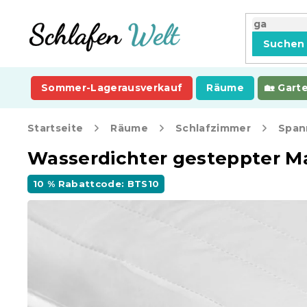
Zum
Inhalt
springen
Suchen
Sommer-Lagerausverkauf
Räume
Gart
Startseite
Räume
Schlafzimmer
Span
Wasserdichter gesteppter M
10 % Rabattcode: BTS10