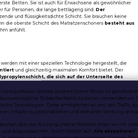
 erste Betten. Sie ist auch für Erwachsene als gewöhnlicher
 für Personen, die lange bettlägerig sind.
Der
zende und flüssigkeitsdichte Schicht. Sie brauchen keine
denn die oberste Schicht des Matratzenschoners
besteht aus
hm anfühlt.
werden mit einer speziellen Technologie hergestellt, die
ntiert
und gleichzeitig maximalen Komfort bietet. Der
lypropylenschicht, die sich auf der Unterseite des
f der Seite, die der Matratze am nächsten liegt. Der
rschicht gewährleistet. Zwischen diesen Schichten ist eine
 einwandfreien Betrieb unseres Online-Shops zu gewährleis
nde Isoliereigenschaften
, sind leicht und schrumpfen
das bestmögliche Einkaufserlebnis zu bieten, verwenden wir 
 Schimmelpilzen und Bakterien.
Geeignet für Allergiker
und
nliche Technologien. Diese ermöglichen es uns, den Traffic zu
ieren, Inhalte zu personalisieren und relevante Werbung anzu
ationen über die Nutzung unserer Website teilen wir mit uns
 Matratze
 und Analysepartnern. Durch Klicken auf „
Alle akzeptieren
“
re Zustimmung zur Verarbeitung aller optionalen Cookies.
Die 