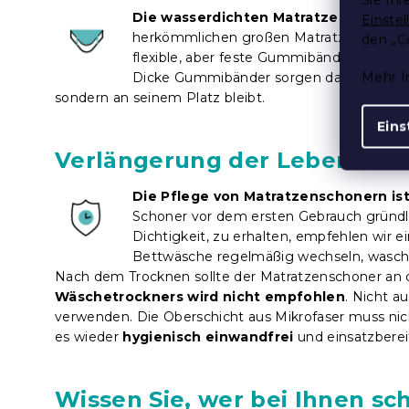
Die wasserdichten Matratzenschoner
Einste
herkömmlichen großen Matratzen leicht 
den „C
flexible, aber feste Gummibänder. Diese 
Mehr I
Dicke Gummibänder sorgen dafür, dass
d
sondern an seinem Platz bleibt.
Eins
Verlängerung der Lebensdaue
Die Pflege von Matratzenschonern ist
Schoner vor dem ersten Gebrauch gründl
Dichtigkeit, zu erhalten, empfehlen wir
Bettwäsche regelmäßig wechseln, waschen
Nach dem Trocknen sollte der Matratzenschoner an 
Wäschetrockners wird nicht empfohlen
. Nicht a
verwenden. Die Oberschicht aus Mikrofaser muss ni
es wieder
hygienisch einwandfrei
und einsatzberei
Wissen Sie, wer bei Ihnen sch