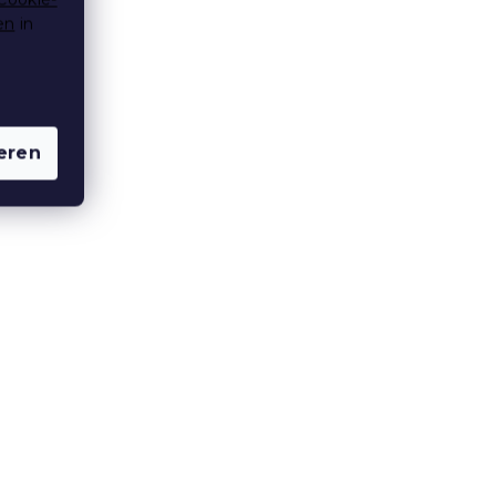
en
in
eren