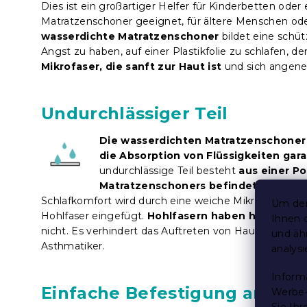
Dies ist ein großartiger Helfer für Kinderbetten oder
Matratzenschoner geeignet, für ältere Menschen oder
wasserdichte Matratzenschoner
bildet eine schüt
Angst zu haben, auf einer Plastikfolie zu schlafen, 
Mikrofaser, die sanft zur Haut ist
und sich angene
Undurchlässiger Teil
Die wasserdichten Matratzenschoner
die Absorption von Flüssigkeiten gara
undurchlässige Teil besteht
aus einer Po
Matratzenschoners befindet
, d. h. au
Schlafkomfort wird durch eine weiche Mikrofaser-Obe
Um den
Hohlfaser eingefügt.
Hohlfasern haben hervorrage
Ihnen 
nicht. Es verhindert das Auftreten von Hausmilben,
und äh
Asthmatiker.
analys
Inform
Einfache Befestigung an der
Werbe-
Sie Ih