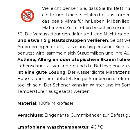
Vielleicht denken Sie, dass Sie Ihr Bett 
ein Irrtum. Leider schlafen bei uns imme
das ideale Klima für ihr Leben. Milben l
Matratzen. Zum Leben brauchen sie nur D
°C. Die Voraussetzungen dafür sind jede Nacht geg
und etwa 1,5 g Hautschuppen verlieren
. Selbst w
Anforderungen erfüllt, ist sie aus hygienischer Sicht 
benutzt wird, sammeln sich Staubmilben und ihre Au
Asthma, Allergien oder atopischem Ekzem führ
Lebensdauer zu verlängern und die Betthygiene zu 
ist eine gute Lösung
. Der wasserdichte Matratzen
Hausstaubmilben abtötet. Einige Stunden in direkte
tödlich sein. Der Schoner kann im Winter und im S
Temperaturen ausgesetzt werden.
Material
: 100% Mikrofaser
Verschluss
: Eingenähte Gummibänder zur Befestig
Empfohlene Waschtemperatur
: 40 °C