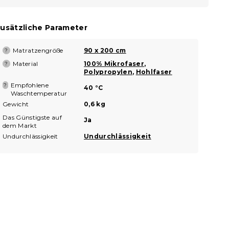
usätzliche Parameter
Matratzengröße
90 x 200 cm
?
Material
100% Mikrofaser
,
?
Polypropylen
,
Hohlfaser
Empfohlene
?
40 °C
Waschtemperatur
Gewicht
0,6 kg
Das Günstigste auf
Ja
dem Markt
Undurchlässigkeit
Undurchlässigkeit