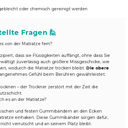
 gebleicht oder chemisch gereinigt werden
ellte Fragen 🙋
lles von der Matratze fern?
ipiert, dass sie Flüssigkeiten auffängt, ohne dass Sie
bewältigt zuverlässig auch größere Missgeschicke, wie
sen, wodurch die Matratze trocken bleibt.
Die obere
n angenehmes Gefühl beim Berühren gewährleistet.
knen – der Trockner zerstört mit der Zeit die
utzschicht.
ch es an der Matratze?
lastischen und festen Gummibändern an den Ecken
Matratze einhaken. Diese Gummibänder sorgen dafür,
nicht verrutscht und an seinem Platz bleibt.