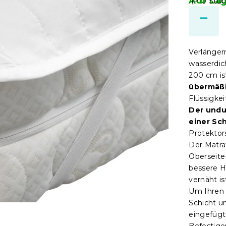
Auf La
(>10 Stüc
Verlänger
wasserdic
200 cm i
übermäß
Flüssigke
Der undu
einer Sc
Protektor
Der Matra
Oberseite
bessere H
vernäht is
Um Ihren 
Schicht u
eingefügt