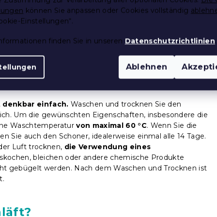
können sowohl auf Kindermatratzen als auch auf
llungen
können Sie anpassen oder Cookies vollständig
ablehn
angebracht werden. Jeder Schoner hat an den Ecken vier
ookie-Einstellungen“.
lassen sich leicht dehnen und unter der Matratze einhaken.
nformationen finden Sie in unseren
Datenschutzrichtlinien
.
er Matratzenschoner im Schlaf nicht verrutscht
,
Ablehnen
Akzepti
tellungen
r einer Matratze
 denkbar einfach.
Waschen und trocknen Sie den
ich. Um die gewünschten Eigenschaften, insbesondere die
 eine Waschtemperatur
von maximal 60 °C
. Wenn Sie die
 Sie auch den Schoner, idealerweise einmal alle 14 Tage.
der Luft trocknen,
die Verwendung eines
uskochen, bleichen oder andere chemische Produkte
cht gebügelt werden. Nach dem Waschen und Trocknen ist
t.
läft?