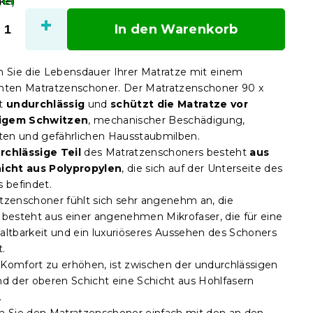
ger
ke)
In den Warenkorb
n Sie die Lebensdauer Ihrer Matratze mit einem
hten Matratzenschoner. Der Matratzenschoner 90 x
st
undurchlässig
und
schützt die Matratze vor
igem Schwitzen
, mechanischer Beschädigung,
iten und gefährlichen Hausstaubmilben.
rchlässige Teil
des Matratzenschoners besteht
aus
hicht aus Polypropylen
, die sich auf der Unterseite des
s befindet.
tzenschoner fühlt sich sehr angenehm an, die
 besteht aus einer angenehmen Mikrofaser, die für eine
altbarkeit und ein luxuriöseres Aussehen des Schoners
t.
Komfort zu erhöhen, ist zwischen der undurchlässigen
nd der oberen Schicht eine Schicht aus Hohlfasern
.