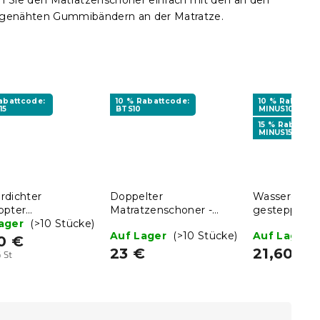
n Sie den Matratzenschoner einfach mit den an den
ngenähten Gummibändern an der Matratze.
Rabattcode:
10 % Rabattcode:
10 % Rabattco
15
BTS10
MINUS10
15 % Rabattco
MINUS15
rdichter
Doppelter
Wasserdicht
ppter
Matratzenschoner -
gesteppter
tzenschoner 160 x
Lager
(>10 Stücke)
TOPPER 90 x 200 cm
Matratzensc
Auf Lager
(>10 Stücke)
Auf Lager
cm
220 cm
0 €
23 €
21,60 €
fspreis:
6 St