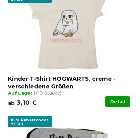
t
r
e
t
d
i
e
e
r
r
P
u
r
n
o
g
d
u
k
t
Kinder T-Shirt HOGWARTS, creme -
e
verschiedene Größen
Auf Lager
(>10 Stücke)
3,10 €
Detail
ab
10 % Rabattcode:
BTS10