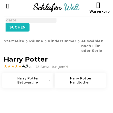
Zum
WAR
Inhalt
springen
SUCHEN
Startseite
Räume
Kinderzimmer
Auswählen
Ha
nach Film
Po
oder Serie
Harry Potter
★★★★★
★★★★★
4,7
von 73 Bewertungen
Harry Potter
Harry Potter
Bettwäsche
Handtücher