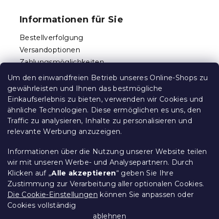
u
r
ß
e
Informationen für Sie
l
z
e
e
Bestellverfolgung
m
i
e
Versandoptionen
l
n
Zahlungsmöglichkeiten
e
t
Reklamationen und Rücksendungen
e
Um den einwandfreien Betrieb unseres Online-Shops zu
d
Kontakt
gewährleisten und Ihnen das bestmögliche
e
Allgemeine Geschäftsbedingungen
Einkaufserlebnis zu bieten, verwenden wir Cookies und
r
ähnliche Technologien. Diese ermöglichen es uns, den
Datenschutz
L
Traffic zu analysieren, Inhalte zu personalisieren und
Ethischer Kodex
i
relevante Werbung anzuzeigen.
s
Für Partner
t
Impressum
e
Informationen über die Nutzung unserer Website teilen
wir mit unseren Werbe- und Analysepartnern. Durch
Klicken auf „
Alle akzeptieren
“ geben Sie Ihre
Zustimmung zur Verarbeitung aller optionalen Cookies.
Über uns
Die Cookie-Einstellungen
können Sie anpassen oder
Cookies vollständig
Treueprogramm - bis zu 10% Rabatt
ablehnen