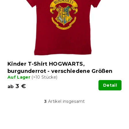
Kinder T-Shirt HOGWARTS,
burgunderrot - verschiedene Größen
Auf Lager
(>10 Stücke)
3 €
Detail
ab
3
Artikel insgesamt
S
t
e
u
F
e