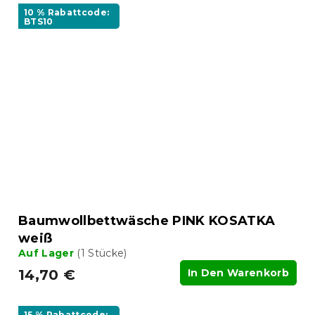
10 % Rabattcode:
BTS10
Baumwollbettwäsche PINK KOSATKA
weiß
Auf Lager
(1 Stücke)
14,70 €
In Den Warenkorb
15 % Rabattcode: