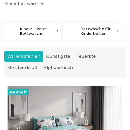
Kinderbettwäsche.
Kinder Lizenz-
Bettwäsche für
Bettwäsche
Kinderbetten
P
r
Wir empfehlen
Günstigste
Teuerste
o
Meistverkauft
Alphabetisch
d
u
k
L
t
i
Neuheit
s
s
o
t
r
e
t
d
i
e
e