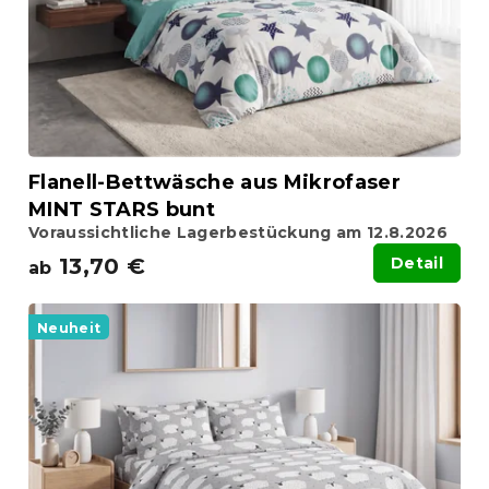
r
r
P
u
r
n
o
g
d
u
k
t
Flanell-Bettwäsche aus Mikrofaser
e
MINT STARS bunt
Voraussichtliche Lagerbestückung am 12.8.2026
13,70 €
Detail
ab
Neuheit