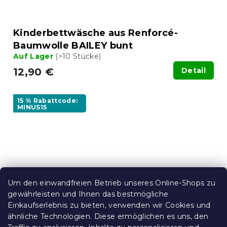
Kinderbettwäsche aus Renforcé-
Baumwolle BAILEY bunt
Auf Lager
(>10 Stücke)
12,90 €
Detail
15 % Rabattcode:
MINUS15
Um den einwandfreien Betrieb unseres Online-Shops zu
gewährleisten und Ihnen das bestmögliche
Einkaufserlebnis zu bieten, verwenden wir Cookies und
ähnliche Technologien. Diese ermöglichen es uns, den