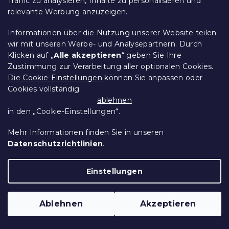
Traffic zu analysieren, Inhalte zu personalisieren und
relevante Werbung anzuzeigen.
Kissenbezug aus Baumwollmischung
Informationen über die Nutzung unserer Website teilen
NACHTHIMMEL POLY 70x90 cm, blau
wir mit unseren Werbe- und Analysepartnern. Durch
Auf Lager
(6 Stücke)
Klicken auf „
Alle akzeptieren
“ geben Sie Ihre
2,30 €
In Den Warenkorb
Zustimmung zur Verarbeitung aller optionalen Cookies.
Die Cookie-Einstellungen
können Sie anpassen oder
Cookies vollständig
15 % Rabattcode:
ablehnen
MINUS15
in den „Cookie-Einstellungen“.
Mehr Informationen finden Sie in unseren
Datenschutzrichtlinien
.
Einstellungen
Ablehnen
Akzeptieren