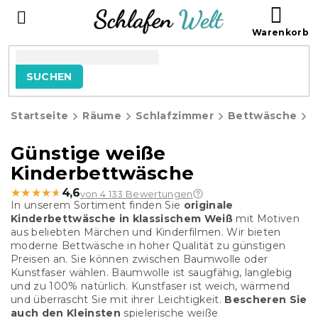
Zum
WAR
Inhalt
springen
SUCHEN
Startseite
Räume
Schlafzimmer
Bettwäsche
K
Günstige weiße
Kinderbettwäsche
★★★★★
★★★★★
4,6
von 4 133 Bewertungen
In unserem Sortiment finden Sie
originale
Kinderbettwäsche in klassischem Weiß
mit Motiven
aus beliebten Märchen und Kinderfilmen. Wir bieten
moderne Bettwäsche in hoher Qualität zu günstigen
Preisen an. Sie können zwischen Baumwolle oder
Kunstfaser wählen. Baumwolle ist saugfähig, langlebig
und zu 100% natürlich. Kunstfaser ist weich, wärmend
und überrascht Sie mit ihrer Leichtigkeit.
Bescheren Sie
auch den Kleinsten
spielerische weiße