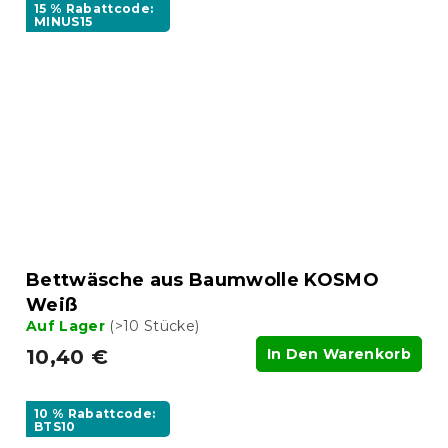
15 % Rabattcode:
MINUS15
Bettwäsche aus Baumwolle KOSMO
Weiß
Auf Lager
(>10 Stücke)
10,40 €
In Den Warenkorb
10 % Rabattcode:
BTS10