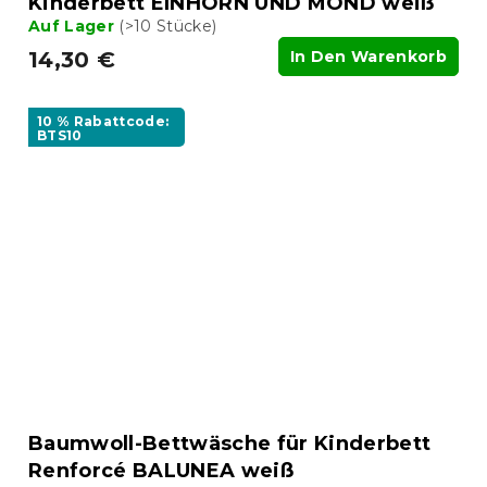
Kinderbett EINHORN UND MOND weiß
Auf Lager
(>10 Stücke)
14,30 €
In Den Warenkorb
10 % Rabattcode:
BTS10
Baumwoll-Bettwäsche für Kinderbett
Renforcé BALUNEA weiß