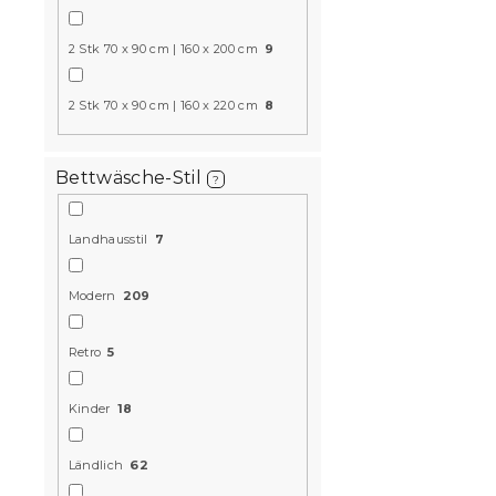
15 % Rabattcod
MINUS15
2 Stk 70 x 90 cm | 160 x 200 cm
9
2 Stk 70 x 90 cm | 160 x 220 cm
8
Bettwäsche-Stil
?
Landhausstil
7
Mikrofaser 
Bettwäsche
Modern
209
Streifen 2 
Retro
5
Auf Lager
(>10
Kinder
18
10,70 €
ab
Ländlich
62
10 % Rabattcod