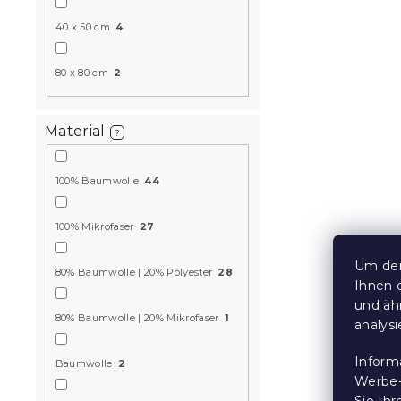
40 x 50 cm
4
80 x 80 cm
2
Krepp-Bett
POLY bunt
Material
?
Auf Lager
(>10
14,50 €
100% Baumwolle
44
100% Mikrofaser
27
Neuheit
Um den
80% Baumwolle | 20% Polyester
28
Ihnen 
und äh
80% Baumwolle | 20% Mikrofaser
1
analys
Inform
Baumwolle
2
Werbe-
Sie Ih