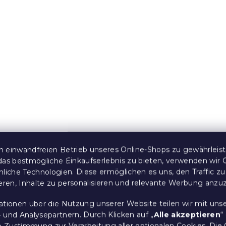
wäsche AMBERIS
Krepp-Bettwäsche AR
POLY grün
 Stücke)
Auf Lager
(>10 Stücke)
14,50 €
Neuheit
 einwandfreien Betrieb unseres Online-Shops zu gewährleis
das bestmögliche Einkaufserlebnis zu bieten, verwenden wir 
nliche Technologien. Diese ermöglichen es uns, den Traffic zu
ieren, Inhalte zu personalisieren und relevante Werbung anzu
ationen über die Nutzung unserer Website teilen wir mit uns
 und Analysepartnern. Durch Klicken auf „
Alle akzeptieren
“
re Zustimmung zur Verarbeitung aller optionalen Cookies.
Die 