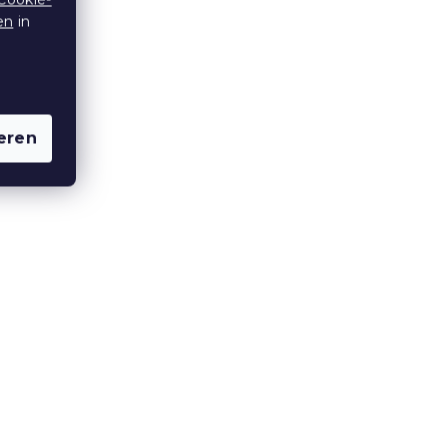
en
in
VIA
Polycotton-Bettwäsche
AUTUMN COLORS bunt
Auf Lager
(>10 Stücke)
11,40 €
ab
eren
15 % Rabattcode:
MINUS15
Mikrofaser-Bettwäsche
TIRSO grau-weiß
Auf Lager
(>10 Stücke)