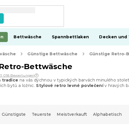
en
Bettwäsche
Spannbettlaken
Decken und
wäsche
Günstige Bettwäsche
Günstige Retro-
 Retro-Bettwäsche
21 018 Bewertungen
 tradice
na vás dýchnou v typických barvách minulého stolet
ích bytů a ložnic.
Stylové retro levné povlečení
v hravých b
Günstigste
Teuerste
Meistverkauft
Alphabetisch