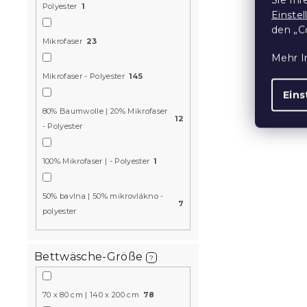
Polyester
1
Einste
Krepp-Bett
den „C
POLY gemus
Mikrofaser
23
Auf Lager
(>10
Mehr I
14,50 €
Mikrofaser - Polyester
145
Eins
80% Baumwolle | 20% Mikrofaser
12
10 % Rabattcod
- Polyester
BTS10
100% Mikrofaser | - Polyester
1
50% bavlna | 50% mikrovlákno -
7
polyester
Bettwäsche-Größe
?
Baumwoll-
MONOLINE 
70 x 80 cm | 140 x 200 cm
78
Auf Lager
(>10