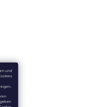
BORA
Krepp-Bettwäsche AUTUMN
COLORS POLY bunt
Auf Lager
(>10 Stücke)
14,50 €
Neuheit
ten und
Cookies
zeigen.
eren
 geben
Cookie-