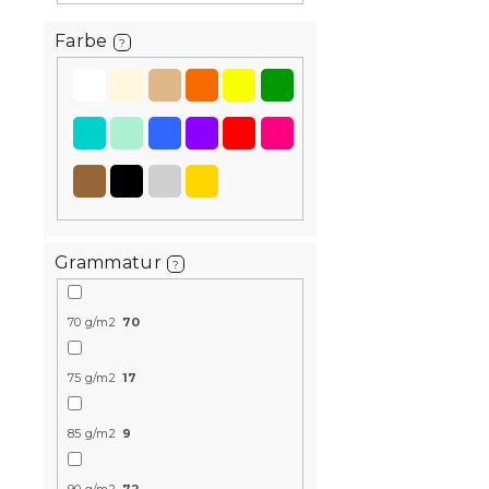
Farbe
?
Bettwäsche
FLOWERS A
Grammatur
?
orange
Voraussichtli
am 9.8.2026
70 g/m2
70
11,80 €
ab
75 g/m2
17
85 g/m2
9
Neuheit