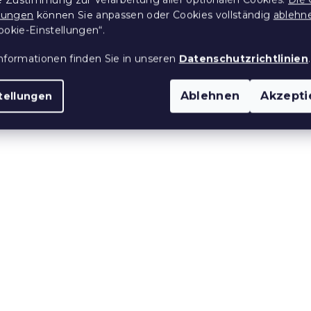
llungen
können Sie anpassen oder Cookies vollständig
ablehn
wäsche CUPIDA
Krepp-Bettwäsche SAL
ookie-Einstellungen“.
tert
POLY taupe-grau
 Stücke)
Auf Lager
(>10 Stücke)
nformationen finden Sie in unseren
Datenschutzrichtlinien
.
14,50 €
ab
Ablehnen
Akzepti
tellungen
e:
15 % Rabattcode:
MINUS15
Bettwäsche
Baumwoll-Bettwäsche
schwarz-weiß
DUSKARA gemustert
 Stücke)
Auf Lager
(>10 Stücke)