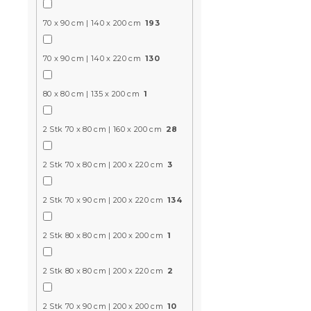
12,70 €
70 x 90 cm | 140 x 200 cm
193
70 x 90 cm | 140 x 220 cm
130
Aktion
15 % Rabattcod
80 x 80 cm | 135 x 200 cm
1
MINUS15
2 Stk 70 x 80 cm | 160 x 200 cm
28
2 Stk 70 x 80 cm | 200 x 220 cm
3
2 Stk 70 x 90 cm | 200 x 220 cm
134
Bettwäsche
2 Stk 80 x 80 cm | 200 x 200 cm
1
LANTA brau
Auf Lager
(>10
2 Stk 80 x 80 cm | 200 x 220 cm
2
9,60 €
ab
2 Stk 70 x 90 cm | 200 x 200 cm
10