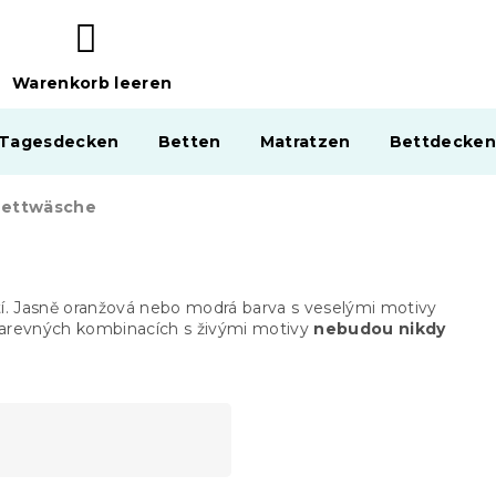
Warenkorb leeren
WARENKORB
 Tagesdecken
Betten
Matratzen
Bettdecken
Bettwäsche
í. Jasně oranžová nebo modrá barva s veselými motivy
arevných kombinacích s živými motivy
nebudou nikdy