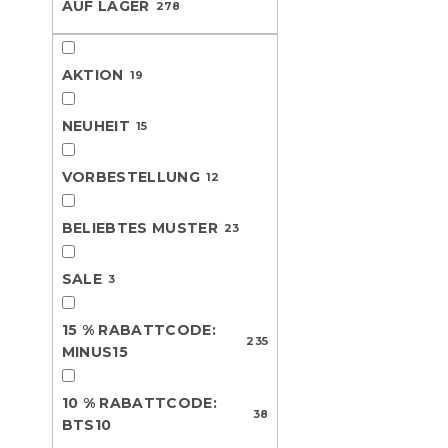
AUF LAGER
278
L
u
e
i
k
Neuheit
s
t
AKTION
t
19
s
e
o
d
r
NEUHEIT
15
e
t
r
i
VORBESTELLUNG
12
P
e
r
r
BELIEBTES MUSTER
o
23
u
d
n
Bettwäsche
u
g
SALE
3
BIRDS PUMP
k
Voraussichtli
t
am 9.8.2026
15 % RABATTCODE:
e
235
MINUS15
11,80 €
ab
10 % RABATTCODE:
38
BTS10
Neuheit