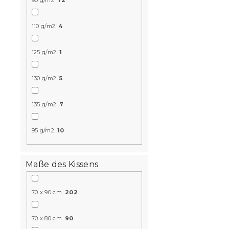
90 g/m2
72
110 g/m2
4
125 g/m2
1
130 g/m2
5
Bettwäsche
MELVORI fa
135 g/m2
7
Voraussichtli
am 9.8.2026
95 g/m2
10
11,80 €
ab
Maße des Kissens
Neuheit
70 x 90 cm
202
70 x 80 cm
90