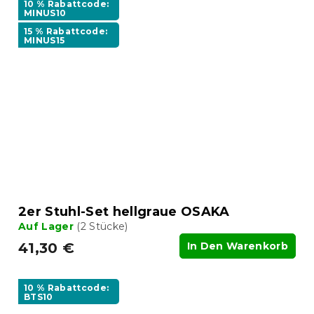
10 % Rabattcode:
MINUS10
15 % Rabattcode:
MINUS15
2er Stuhl-Set hellgraue OSAKA
Auf Lager
(2 Stücke)
41,30 €
In Den Warenkorb
10 % Rabattcode:
BTS10