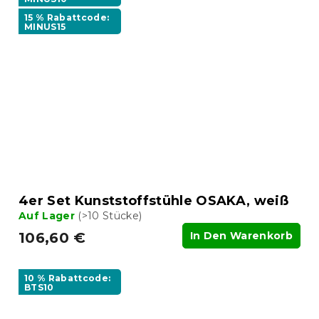
15 % Rabattcode:
MINUS15
4er Set Kunststoffstühle OSAKA, weiß
Auf Lager
(>10 Stücke)
106,60 €
In Den Warenkorb
10 % Rabattcode:
BTS10