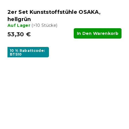
2er Set Kunststoffstühle OSAKA,
hellgrün
Auf Lager
(>10 Stücke)
53,30 €
In Den Warenkorb
10 % Rabattcode:
BTS10