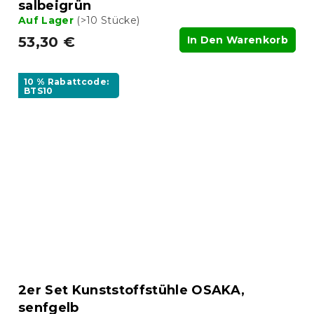
salbeigrün
Auf Lager
(>10 Stücke)
53,30 €
In Den Warenkorb
10 % Rabattcode:
BTS10
2er Set Kunststoffstühle OSAKA,
senfgelb