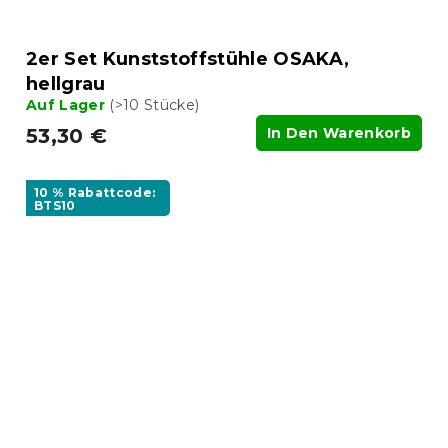
2er Set Kunststoffstühle OSAKA,
hellgrau
Auf Lager
(>10 Stücke)
53,30 €
In Den Warenkorb
10 % Rabattcode:
BTS10