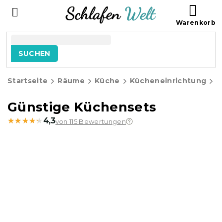
Zum
WAR
Inhalt
springen
SUCHEN
Startseite
Räume
Küche
Kücheneinrichtung
G
K
Günstige Küchensets
★★★★★
★★★★★
4,3
von 115 Bewertungen