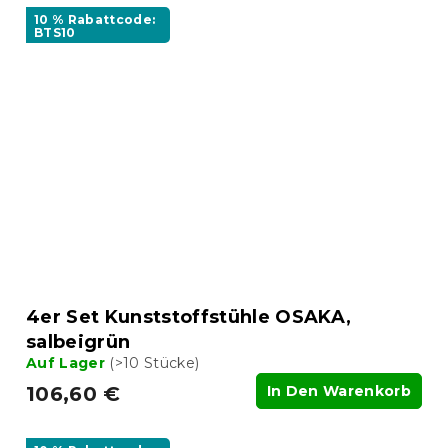
10 % Rabattcode:
BTS10
4er Set Kunststoffstühle OSAKA,
salbeigrün
Auf Lager
(>10 Stücke)
106,60 €
In Den Warenkorb