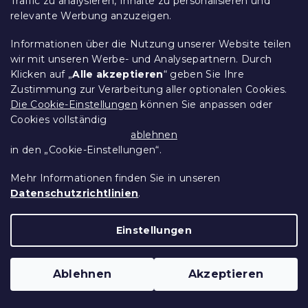
Traffic zu analysieren, Inhalte zu personalisieren und
relevante Werbung anzuzeigen.
Informationen über die Nutzung unserer Website teilen
wir mit unseren Werbe- und Analysepartnern. Durch
Klicken auf „
Alle akzeptieren
“ geben Sie Ihre
Zustimmung zur Verarbeitung aller optionalen Cookies.
Die Cookie-Einstellungen
können Sie anpassen oder
Cookies vollständig
ablehnen
in den „Cookie-Einstellungen“.
4er Stuhl-Set dunkelbraune OSAKA mit
schwarzen Beinen
Mehr Informationen finden Sie in unseren
Auf Lager
(1 Stücke)
Datenschutzrichtlinien
.
82 €
In Den Warenkorb
Einstellungen
10 % Rabattcode:
BTS10
Ablehnen
Akzeptieren