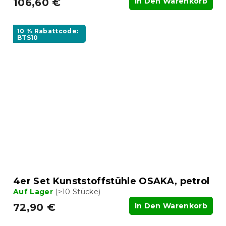
106,60 €
In Den Warenkorb
10 % Rabattcode:
BTS10
4er Set Kunststoffstühle OSAKA, petrol
Auf Lager
(>10 Stücke)
72,90 €
In Den Warenkorb