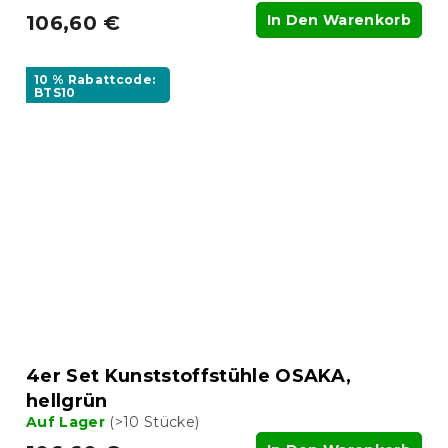
106,60 €
In Den Warenkorb
10 % Rabattcode:
BTS10
4er Set Kunststoffstühle OSAKA,
hellgrün
Auf Lager
(>10 Stücke)