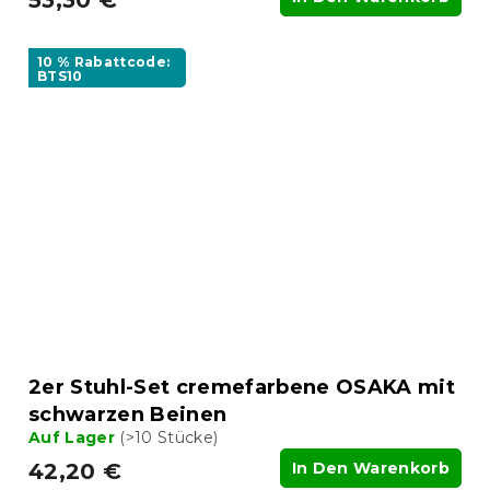
53,30 €
10 % Rabattcode:
BTS10
2er Stuhl-Set cremefarbene OSAKA mit
schwarzen Beinen
Auf Lager
(>10 Stücke)
42,20 €
In Den Warenkorb