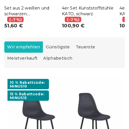
Set aus 2 weißen und
4er Set Kunststoffstühle
4er 
schwarzen
KATO, schwarz
KATO
Esszimmerstühlen BALI
(–7 %)
(–7 %)
(–
MARK
51,60 €
100,90 €
100
P
r
Wir empfehlen
Günstigste
Teuerste
o
Meistverkauft
Alphabetisch
d
u
k
L
t
i
10 % Rabattcode:
s
MINUS10
s
o
15 % Rabattcode:
t
r
MINUS15
e
t
d
i
e
e
r
r
P