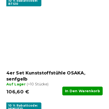
10 % Rabattcode:
BTS10
4er Set Kunststoffstühle OSAKA,
senfgelb
Auf Lager
(>10 Stücke)
106,60 €
In Den Warenkorb
10 % Rabattcode:
MINUS10