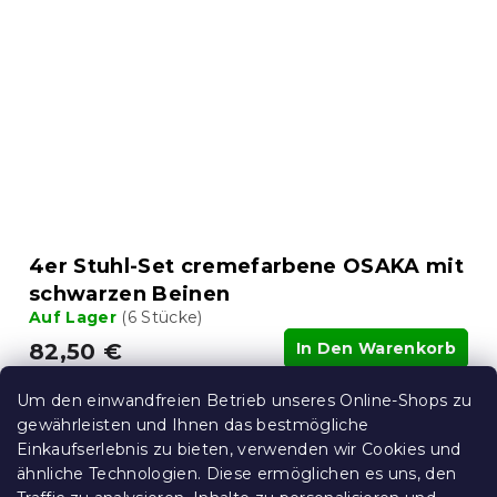
4er Stuhl-Set cremefarbene OSAKA mit
schwarzen Beinen
Auf Lager
(6 Stücke)
82,50 €
In Den Warenkorb
Um den einwandfreien Betrieb unseres Online-Shops zu
10 % Rabattcode:
gewährleisten und Ihnen das bestmögliche
MINUS10
Einkaufserlebnis zu bieten, verwenden wir Cookies und
15 % Rabattcode:
ähnliche Technologien. Diese ermöglichen es uns, den
MINUS15