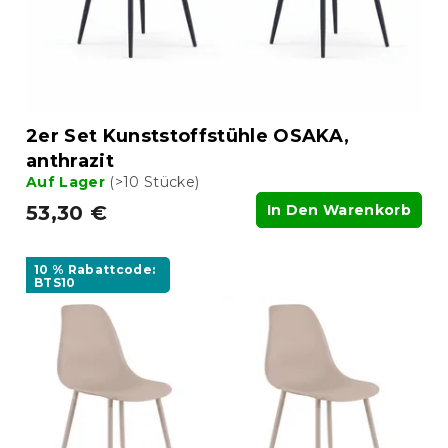
u
r
n
o
g
d
u
k
t
2er Set Kunststoffstühle OSAKA,
e
anthrazit
Auf Lager
(>10 Stücke)
53,30 €
In Den Warenkorb
10 % Rabattcode:
BTS10