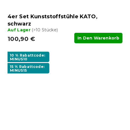
4er Set Kunststoffstühle KATO,
schwarz
Auf Lager
(>10 Stücke)
100,90 €
In Den Warenkorb
10 % Rabattcode:
MINUS10
15 % Rabattcode:
MINUS15