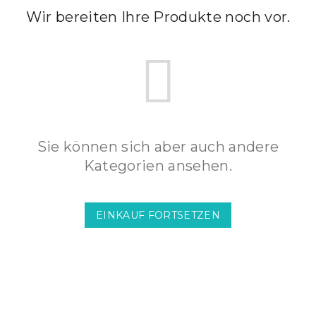
Wir bereiten Ihre Produkte noch vor.
Sie können sich aber auch andere
Kategorien ansehen.
EINKAUF FORTSETZEN
F
u
ß