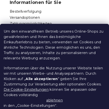
Informationen für Sie
z
e
Bestellverfolgung
i
Versandoptionen
l
Zahlungsmöglichkeiten
e
Reklamationen und Rücksendungen
Um den einwandfreien Betrieb unseres Online-Shops zu
Kontakt
gewährleisten und Ihnen das bestmögliche
Allgemeine Geschäftsbedingungen
Einkaufserlebnis zu bieten, verwenden wir Cookies und
ähnliche Technologien. Diese ermöglichen es uns, den
Datenschutz
Traffic zu analysieren, Inhalte zu personalisieren und
Ethischer Kodex
relevante Werbung anzuzeigen.
Für Partner
Impressum
Informationen über die Nutzung unserer Website teilen
wir mit unseren Werbe- und Analysepartnern. Durch
Klicken auf „
Alle akzeptieren
“ geben Sie Ihre
Zustimmung zur Verarbeitung aller optionalen Cookies.
Über uns
Die Cookie-Einstellungen
können Sie anpassen oder
Cookies vollständig
Treueprogramm - bis zu 10% Rabatt
ablehnen
in den „Cookie-Einstellungen“.
Größentabellen