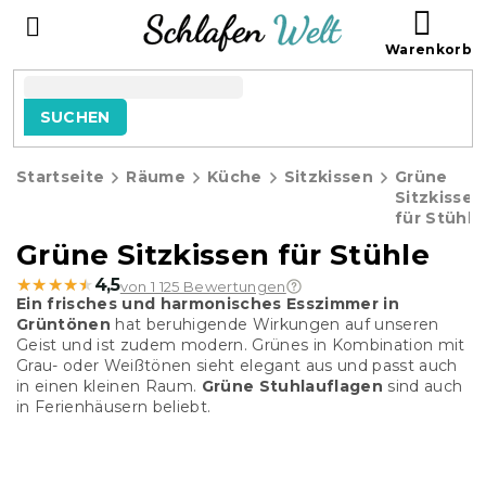
Zum
WAR
Inhalt
springen
SUCHEN
Startseite
Räume
Küche
Sitzkissen
Grüne
Sitzkissen
für Stühle
Grüne Sitzkissen für Stühle
★★★★★
★★★★★
4,5
von 1 125 Bewertungen
Ein frisches und harmonisches Esszimmer in
Grüntönen
hat beruhigende Wirkungen auf unseren
Geist und ist zudem modern. Grünes in Kombination mit
Grau- oder Weißtönen sieht elegant aus und passt auch
in einen kleinen Raum.
Grüne Stuhlauflagen
sind auch
in Ferienhäusern beliebt.