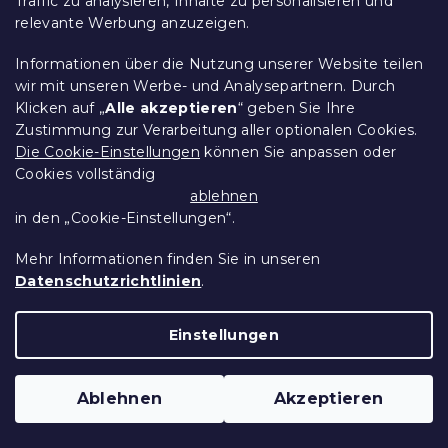
Traffic zu analysieren, Inhalte zu personalisieren und
relevante Werbung anzuzeigen.
Informationen über die Nutzung unserer Website teilen
wir mit unseren Werbe- und Analysepartnern. Durch
Klicken auf „
Alle akzeptieren
“ geben Sie Ihre
Zustimmung zur Verarbeitung aller optionalen Cookies.
Die Cookie-Einstellungen
können Sie anpassen oder
Cookies vollständig
Krepp-Bettwäsche ASTORIA POLY
ablehnen
cremefarbig
in den „Cookie-Einstellungen“.
Auf Lager
(>10 Stücke)
14,50 €
Detail
Mehr Informationen finden Sie in unseren
ab
Datenschutzrichtlinien
.
Neuheit
Einstellungen
Ablehnen
Akzeptieren