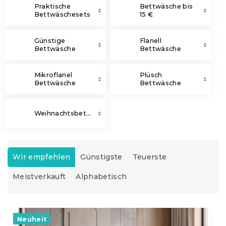
Praktische
Bettwäsche bis
Bettwäschesets
15 €
Günstige
Flanell
Bettwäsche
Bettwäsche
Mikroflanel
Plüsch
Bettwäsche
Bettwäsche
Weihnachtsbettwäsche
P
r
Wir empfehlen
Günstigste
Teuerste
o
Meistverkauft
Alphabetisch
d
u
k
L
t
i
Neuheit
s