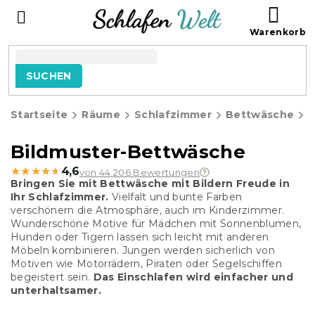
Zum
WAR
Inhalt
springen
SUCHEN
Startseite
Räume
Schlafzimmer
Bettwäsche
B
Bildmuster-Bettwäsche
★★★★★
★★★★★
4,6
von 44 206 Bewertungen
Bringen Sie mit Bettwäsche mit Bildern Freude in
Ihr Schlafzimmer.
Vielfalt und bunte Farben
verschönern die Atmosphäre, auch im Kinderzimmer.
Wunderschöne Motive für Mädchen mit Sonnenblumen,
Hunden oder Tigern lassen sich leicht mit anderen
Möbeln kombinieren. Jungen werden sicherlich von
Motiven wie Motorrädern, Piraten oder Segelschiffen
begeistert sein.
Das Einschlafen wird einfacher und
unterhaltsamer.