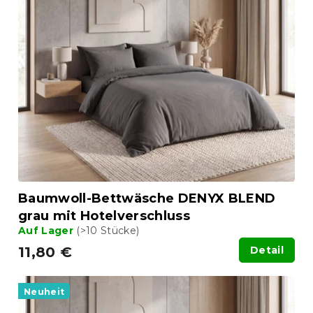
s
o
t
r
e
t
d
i
e
e
r
r
P
u
r
n
o
g
d
u
k
t
Baumwoll-Bettwäsche DENYX BLEND
e
grau mit Hotelverschluss
Auf Lager
(>10 Stücke)
11,80 €
Detail
Neuheit