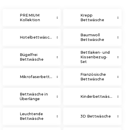
PREMIUM
Krepp
Kollektion
Bettwäsche
Baumwoll
Hotelbettwäsche
Bettwäsche
Bettlaken- und
Bügelfrei
Kissenbezug-
Bettwäsche
Set
Französische
Mikrofaserbettwäsche
Bettwäsche
Bettwäsche in
Kinderbettwäsche
Überlänge
Leuchtende
3D Bettwäsche
Bettwäsche