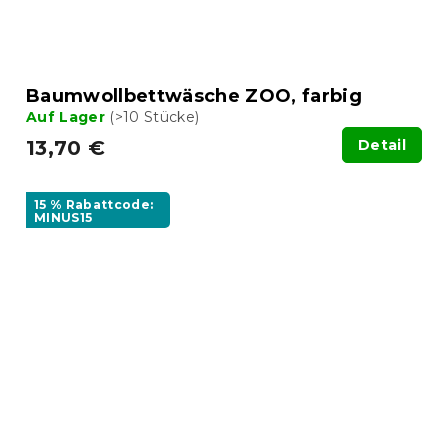
Baumwollbettwäsche ZOO, farbig
Auf Lager
(>10 Stücke)
13,70 €
Detail
15 % Rabattcode:
MINUS15