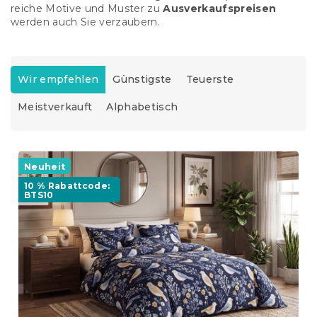
reiche Motive und Muster zu
Ausverkaufspreisen
werden auch Sie verzaubern.
P
r
Wir empfehlen
Günstigste
Teuerste
o
Meistverkauft
Alphabetisch
d
u
k
L
t
i
Neuheit
s
s
o
10 % Rabattcode:
BTS10
t
r
e
t
d
i
e
e
r
r
P
u
r
n
o
g