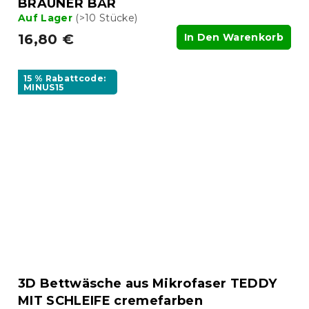
BRAUNER BÄR
Auf Lager
(>10 Stücke)
16,80 €
In Den Warenkorb
15 % Rabattcode:
MINUS15
3D Bettwäsche aus Mikrofaser TEDDY
MIT SCHLEIFE cremefarben