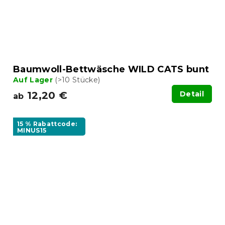
Baumwoll-Bettwäsche WILD CATS bunt
Auf Lager
(>10 Stücke)
12,20 €
Detail
ab
15 % Rabattcode:
MINUS15