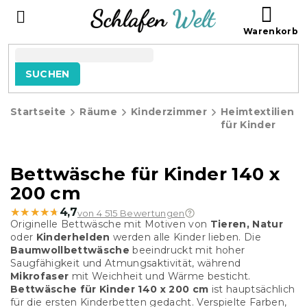
Zum
WAR
Inhalt
springen
SUCHEN
Startseite
Räume
Kinderzimmer
Heimtextilien
für Kinder
Bettwäsche für Kinder 140 x
200 cm
★★★★★
★★★★★
4,7
von 4 515 Bewertungen
Originelle Bettwäsche mit Motiven von
Tieren, Natur
oder
Kinderhelden
werden alle Kinder lieben. Die
Baumwollbettwäsche
beeindruckt mit hoher
Saugfähigkeit und Atmungsaktivität, während
Mikrofaser
mit Weichheit und Wärme besticht.
Bettwäsche für Kinder 140 x 200 cm
ist hauptsächlich
für die ersten Kinderbetten gedacht. Verspielte Farben,