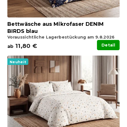
d
u
k
t
Bettwäsche aus Mikrofaser DENIM
e
BIRDS blau
Voraussichtliche Lagerbestückung am 9.8.2026
11,80 €
Detail
ab
Neuheit