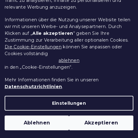
Traffic zu analysieren, Inhalte zu personalisieren und
relevante Werbung anzuzeigen.
10 % Rabattcode:
Informationen über die Nutzung unserer Website teilen
BTS10
wir mit unseren Werbe- und Analysepartnern. Durch
Klicken auf „
Alle akzeptieren
“ geben Sie Ihre
Zustimmung zur Verarbeitung aller optionalen Cookies.
Die Cookie-Einstellungen
können Sie anpassen oder
Cookies vollständig
ablehnen
in den „Cookie-Einstellungen“.
Mehr Informationen finden Sie in unseren
Datenschutzrichtlinien
.
Einstellungen
Bettwäsche aus Renforcé-Baumwolle
FLORI DREAM bunt
Auf Lager
(>10 Stücke)
Ablehnen
Akzeptieren
13,30 €
Detail