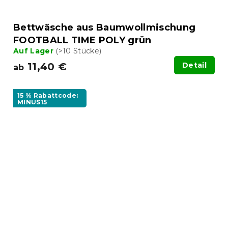
Bettwäsche aus Baumwollmischung
FOOTBALL TIME POLY grün
Auf Lager
(>10 Stücke)
11,40 €
Detail
ab
15 % Rabattcode:
MINUS15