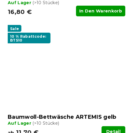
Auf Lager
(>10 Stücke)
16,80 €
In Den Warenkorb
Sale
10 % Rabattcode:
BTS10
Baumwoll-Bettwäsche ARTEMIS gelb
Auf Lager
(>10 Stücke)
11,70 €
Detail
ab