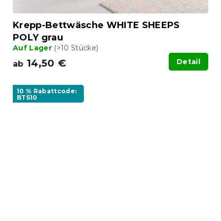
Krepp-Bettwäsche WHITE SHEEPS
POLY grau
Auf Lager
(>10 Stücke)
14,50 €
Detail
ab
10 % Rabattcode:
BTS10