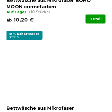
Bettwäsche aus Mikrofaser BOHO
MOON cremefarben
Auf Lager
(>10 Stücke)
10,20 €
Detail
ab
10 % Rabattcode:
BTS10
Bettwäsche aus Mikrofaser