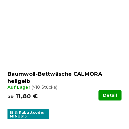
Baumwoll-Bettwäsche CALMORA
hellgelb
Auf Lager
(>10 Stücke)
11,80 €
Detail
ab
15 % Rabattcode:
MINUS15