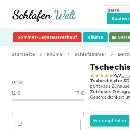
Zum
Inhalt
springen
Suchen
Sommer-Lagerausverkauf
Räume
Gart
Startseite
Räume
Schlafzimmer
Bett
S
Tschechi
e
★★★★★
★★★★★
4,7
von 
i
Tschechische 3D-
Preis
t
perfektes Zuhause 
e
Zeitloses Design,
12
€
17
€
n
Geschicklichkeit u
l
e
P
i
r
Wir empfehlen
s
o
t