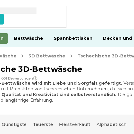
en
Bettwäsche
Spannbettlaken
Decken und
wäsche
3D Bettwäsche
Tschechische 3D-Bett
sche 3D-Bettwäsche
1 051 Bewertungen
Bettwäsche wird mit Liebe und Sorgfalt gefertigt.
Versc
mit Produkten von tschechischen Unternehmen, die sich auf 
 Qualität und Kreativität sind selbstverständlich.
Die gol
nd langjährige Erfahrung.
Günstigste
Teuerste
Meistverkauft
Alphabetisch