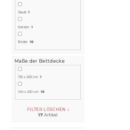
Stadt
1
Katzen
1
3D-Mikrofa
PFERD, bra
Bilder
16
Auf Lager
(>10
16,80 €
Maße der Bettdecke
135 x 200 cm
1
140 x 200 cm
16
FILTER LÖSCHEN
17
Artikel