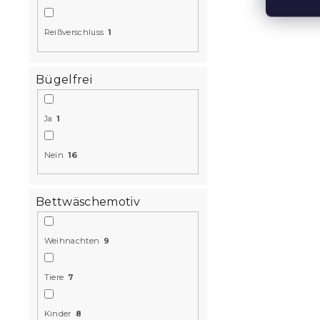
Reißverschluss
1
Bügelfrei
3D Mikrofla
WARM WOOF
Ja
1
Kissenbezu
gratis
Nein
16
Auf Lager
(>10
12,90 €
Bettwäschemotiv
Weihnachten
9
15 % Rabattcod
MINUS15
Tiere
7
Kinder
8