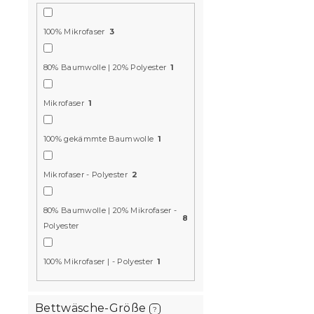
15 % Rabattcod
MINUS15
100% Mikrofaser
3
80% Baumwolle | 20% Polyester
1
Mikrofaser
1
100% gekämmte Baumwolle
1
3D Bettwäs
Mikrofaser
Mikrofaser - Polyester
2
SCHLEIFE c
Auf Lager
(>10
80% Baumwolle | 20% Mikrofaser -
8
Polyester
16,80 €
100% Mikrofaser | - Polyester
1
15 % Rabattcod
MINUS15
Bettwäsche-Größe
?