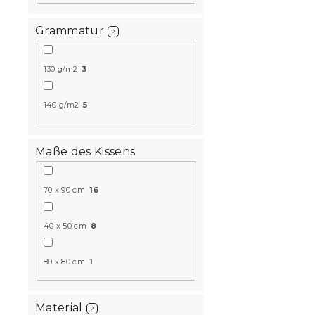
10 % Rabattcod
Grammatur
?
BTS10
130 g/m2
3
140 g/m2
5
Maße des Kissens
3D Baumwo
70 x 90 cm
16
SNOWY DEER
Kissenbezu
40 x 50 cm
8
gratis
Auf Lager
(>10
80 x 80 cm
1
16,50 €
Material
?