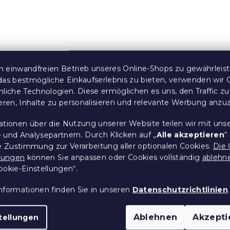
 einwandfreien Betrieb unseres Online-Shops zu gewährleis
das bestmögliche Einkaufserlebnis zu bieten, verwenden wir 
nell-Bettwäsche
3D Mikroflanell-Bettwä
nliche Technologien. Diese ermöglichen es uns, den Traffic zu
E weiß +
FROSTY RIDER bunt +
ieren, Inhalte zu personalisieren und relevante Werbung anzu
g 40x50 cm
Kissenbezug 40x50 cm
ationen über die Nutzung unserer Website teilen wir mit uns
gratis
 und Analysepartnern. Durch Klicken auf „
Alle akzeptieren
“
Stücke)
Auf Lager
(>10 Stücke)
re Zustimmung zur Verarbeitung aller optionalen Cookies.
Die 
12,90 €
llungen
können Sie anpassen oder Cookies vollständig
ablehn
ookie-Einstellungen“.
nformationen finden Sie in unseren
Datenschutzrichtlinien
.
e:
15 % Rabattcode:
MINUS15
Ablehnen
Akzepti
tellungen