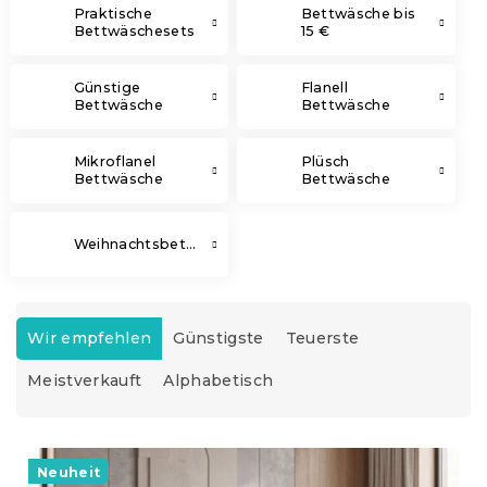
Praktische
Bettwäsche bis
Bettwäschesets
15 €
Günstige
Flanell
Bettwäsche
Bettwäsche
Mikroflanel
Plüsch
Bettwäsche
Bettwäsche
Weihnachtsbettwäsche
P
r
Wir empfehlen
Günstigste
Teuerste
o
Meistverkauft
Alphabetisch
d
u
k
L
t
i
Neuheit
s