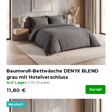
s
o
t
r
e
t
d
i
e
e
r
r
P
u
r
n
o
g
d
u
k
t
Baumwoll-Bettwäsche DENYX BLEND
e
grau mit Hotelverschluss
Auf Lager
(>10 Stücke)
11,80 €
Detail
Neuheit