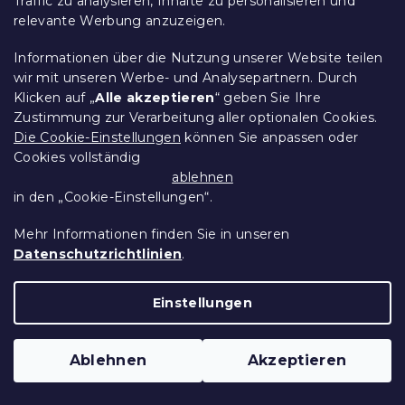
Traffic zu analysieren, Inhalte zu personalisieren und
relevante Werbung anzuzeigen.
Informationen über die Nutzung unserer Website teilen
wir mit unseren Werbe- und Analysepartnern. Durch
Klicken auf „
Alle akzeptieren
“ geben Sie Ihre
Zustimmung zur Verarbeitung aller optionalen Cookies.
Die Cookie-Einstellungen
können Sie anpassen oder
Cookies vollständig
Krepp-Bettwäsche DENYX BLEND grau,
ablehnen
Reißverschluss
in den „Cookie-Einstellungen“.
Auf Lager
(>10 Stücke)
14,50 €
Detail
Mehr Informationen finden Sie in unseren
ab
Datenschutzrichtlinien
.
Neuheit
Einstellungen
10 % Rabattcode:
BTS10
Ablehnen
Akzeptieren