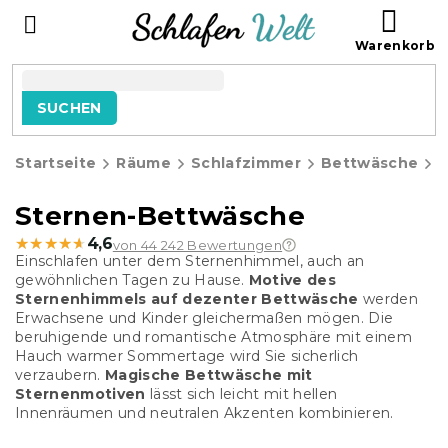
Zum
WAR
Inhalt
springen
SUCHEN
Startseite
Räume
Schlafzimmer
Bettwäsche
S
Sternen-Bettwäsche
★★★★★
★★★★★
4,6
von 44 242 Bewertungen
Einschlafen unter dem Sternenhimmel, auch an
gewöhnlichen Tagen zu Hause.
Motive des
Sternenhimmels auf dezenter Bettwäsche
werden
Erwachsene und Kinder gleichermaßen mögen. Die
beruhigende und romantische Atmosphäre mit einem
Hauch warmer Sommertage wird Sie sicherlich
verzaubern.
Magische Bettwäsche mit
Sternenmotiven
lässt sich leicht mit hellen
Innenräumen und neutralen Akzenten kombinieren.