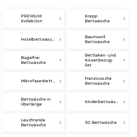
PREMIUM
Krepp
Kollektion
Bettwäsche
Baumwoll
Hotelbettwäsche
Bettwäsche
Bettlaken- und
Bügelfrei
Kissenbezug-
Bettwäsche
Set
Französische
Mikrofaserbettwäsche
Bettwäsche
Bettwäsche in
Kinderbettwäsche
Überlänge
Leuchtende
3D Bettwäsche
Bettwäsche