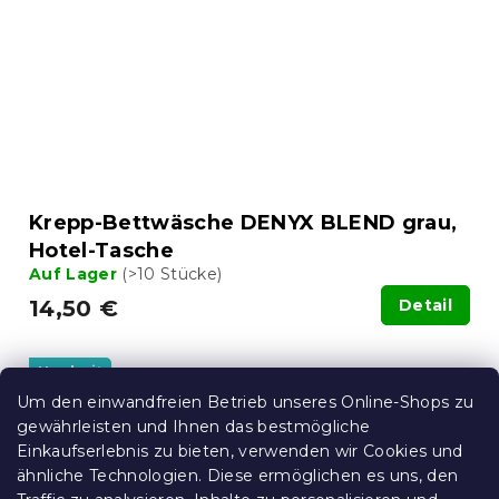
Krepp-Bettwäsche DENYX BLEND grau,
Hotel-Tasche
Auf Lager
(>10 Stücke)
14,50 €
Detail
Neuheit
10 % Rabattcode:
Um den einwandfreien Betrieb unseres Online-Shops zu
BTS10
gewährleisten und Ihnen das bestmögliche
Einkaufserlebnis zu bieten, verwenden wir Cookies und
ähnliche Technologien. Diese ermöglichen es uns, den