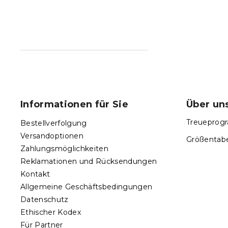
F
u
ß
Informationen für Sie
Über un
z
e
Treueprogr
Bestellverfolgung
i
Versandoptionen
Größentabe
l
Zahlungsmöglichkeiten
e
Reklamationen und Rücksendungen
Kontakt
Allgemeine Geschäftsbedingungen
Datenschutz
Ethischer Kodex
Für Partner