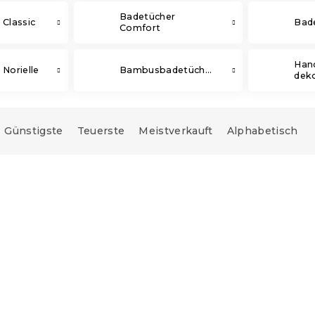
Badetücher
 Classic
Bad
Comfort
Han
Norielle
Bambusbadetücher
dek
Günstigste
Teuerste
Meistverkauft
Alphabetisch
e:
10 % Rabattcode:
BTS10
e: