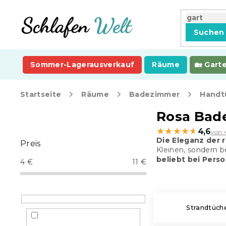
Zum
Inhalt
springen
Suchen
Sommer-Lagerausverkauf
Räume
Gart
Startseite
Räume
Badezimmer
Handt
S
Rosa Bad
e
★★★★★
★★★★★
4,6
von 
i
Die Eleganz der 
Preis
t
Kleinen, sondern b
e
beliebt bei Perso
4
€
11
€
n
l
e
i
Strandtüch
s
t