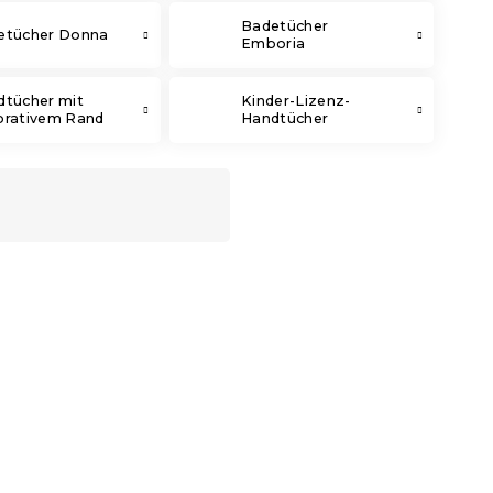
Badetücher
etücher Donna
Emboria
dtücher mit
Kinder-Lizenz-
orativem Rand
Handtücher