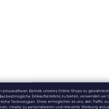
cho BUTTERFLY
1x Badetuch CLARYSSE
ELEGANCE 70x140 cm + 
Handtuch CLARYSSE 60
cm 100% Baumwolle, ro
 Stücke)
Auf Lager
(>10 Stücke)
11 €
10 % Rabattcode:
PONCHO10
e:
10 % Rabattcode:
BTS10
 einwandfreien Betrieb unseres Online-Shops zu gewährleis
das bestmögliche Einkaufserlebnis zu bieten, verwenden wir 
nliche Technologien. Diese ermöglichen es uns, den Traffic zu
ieren, Inhalte zu personalisieren und relevante Werbung anzu