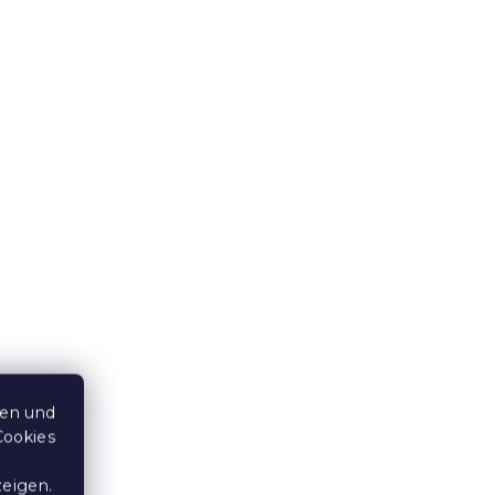
Badeponcho STRAWBERRIES
1x
rosa 80x145 cm
x110
sa
Auf Lager
(>10 Stücke)
9,80 €
10 % Rabattcode:
PONCHO10
10 % Rabattcode:
BTS10
ten und
Cookies
zeigen.