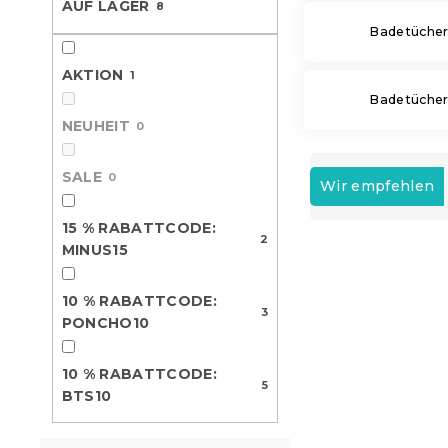
AUF LAGER
8
e
Badetücher
AKTION
1
Badetücher 
NEUHEIT
0
P
SALE
0
r
Wir empfehlen
o
d
15 % RABATTCODE:
2
L
u
MINUS15
i
k
10 % Rabattcod
s
t
PONCHO10
10 % RABATTCODE:
t
3
s
10 % Rabattcod
PONCHO10
e
BTS10
o
d
r
10 % RABATTCODE:
e
t
5
BTS10
r
i
P
e
r