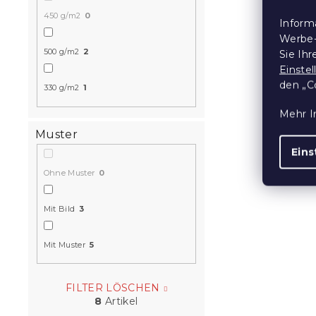
Badetuch 
450 g/m2
0
Inform
ELEGANCE 7
Werbe-
100% Baum
500 g/m2
2
Sie Ih
Auf Lager
(>10
Einste
den „C
6,70 €
330 g/m2
1
Mehr I
Muster
15 % Rabattcod
MINUS15
Eins
Ohne Muster
0
Mit Bild
3
Mit Muster
5
FILTER LÖSCHEN
Schnelltro
8
Artikel
Badetuch 