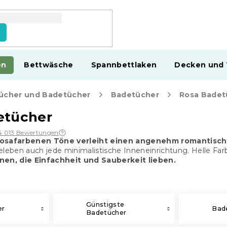
en
Bettwäsche
Spannbettlaken
Decken und
ücher und Badetücher
Badetücher
Rosa Badet
etücher
4 013 Bewertungen
rosafarbenen Töne verleiht einen angenehm romantisch
eleben auch jede minimalistische Inneneinrichtung. Helle Far
nen, die Einfachheit und Sauberkeit lieben.
Günstigste
er
Bade
Badetücher