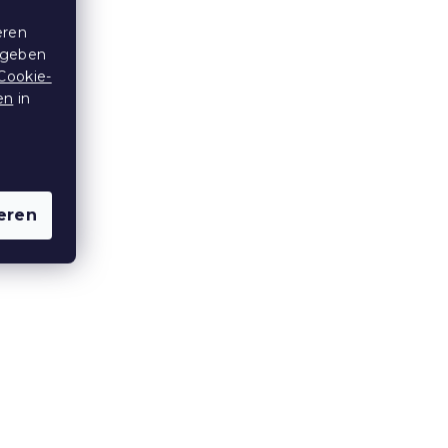
 rosa
Kinderponcho GAMES bunt
eren
 geben
Cookie-
Auf Lager
(>10 Stücke)
en
in
6,30 €
eren
x140