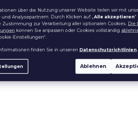
CLARYSSE
Kinder-Poncho SWEETIE
ationen über die Nutzung unserer Website teilen wir mit uns
0x140 cm rosa,
 und Analysepartnern. Durch Klicken auf „
Alle akzeptieren
“
wolle
re Zustimmung zur Verarbeitung aller optionalen Cookies.
Die 
 Stücke)
Auf Lager
(>10 Stücke)
llungen
können Sie anpassen oder Cookies vollständig
ablehn
ookie-Einstellungen“.
6,30 €
nformationen finden Sie in unseren
Datenschutzrichtlinien
.
e:
15 % Rabattcode:
MINUS15
Ablehnen
Akzepti
tellungen
cknendes
Schnelltrocknendes
SWIFTURA 70x140
Badetuch VELMORA 70