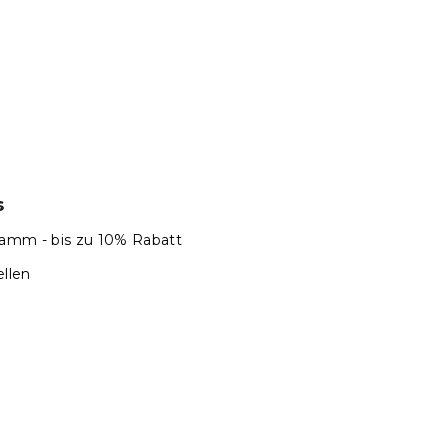
L
i
s
t
e
s
amm - bis zu 10% Rabatt
llen