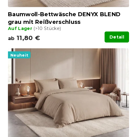
k
t
Baumwoll-Bettwäsche DENYX BLEND
e
grau mit Reißverschluss
Auf Lager
(>10 Stücke)
11,80 €
Detail
ab
Neuheit