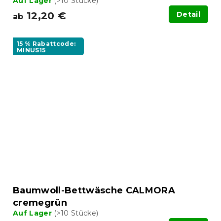
Auf Lager
(>10 Stücke)
12,20 €
Detail
ab
15 % Rabattcode:
MINUS15
Baumwoll-Bettwäsche CALMORA
cremegrün
Auf Lager
(>10 Stücke)