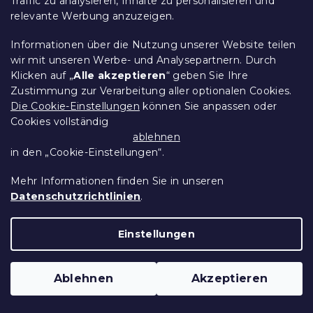
Traffic zu analysieren, Inhalte zu personalisieren und
relevante Werbung anzuzeigen.
15 % Rabattcode:
MINUS15
Informationen über die Nutzung unserer Website teilen
wir mit unseren Werbe- und Analysepartnern. Durch
Klicken auf „
Alle akzeptieren
“ geben Sie Ihre
Zustimmung zur Verarbeitung aller optionalen Cookies.
Die Cookie-Einstellungen
können Sie anpassen oder
Cookies vollständig
ablehnen
in den „Cookie-Einstellungen“.
Mehr Informationen finden Sie in unseren
Datenschutzrichtlinien
.
Baumwoll-Bettwäsche CALMORA
Einstellungen
puderrosa
Auf Lager
(1 Stücke)
Ablehnen
Akzeptieren
12,20 €
Detail
ab