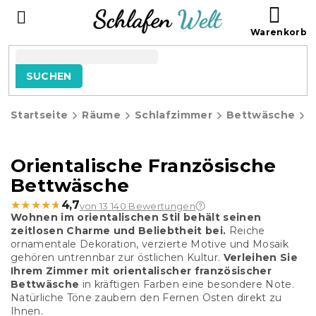
Zum
WAR
Inhalt
springen
SUCHEN
Startseite
Räume
Schlafzimmer
Bettwäsche
F
Orientalische Französische
Bettwäsche
★★★★★
★★★★★
4,7
von 13 140 Bewertungen
Wohnen im orientalischen Stil behält seinen
zeitlosen Charme und Beliebtheit bei.
Reiche
ornamentale Dekoration, verzierte Motive und Mosaik
gehören untrennbar zur östlichen Kultur.
Verleihen Sie
Ihrem Zimmer mit orientalischer französischer
Bettwäsche
in kräftigen Farben eine besondere Note.
Natürliche Töne zaubern den Fernen Osten direkt zu
Ihnen.