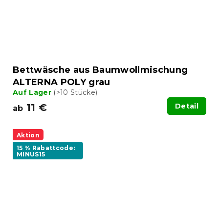
Bettwäsche aus Baumwollmischung
ALTERNA POLY grau
Auf Lager
(>10 Stücke)
11 €
Detail
ab
Aktion
15 % Rabattcode:
MINUS15