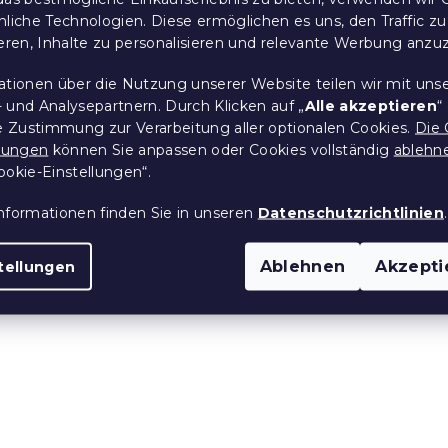
t
nliche Technologien. Diese ermöglichen es uns, den Traffic zu
e
ieren, Inhalte zu personalisieren und relevante Werbung anzu
d
e
ationen über die Nutzung unserer Website teilen wir mit uns
r
L
 und Analysepartnern. Durch Klicken auf „
Alle akzeptieren
“
i
re Zustimmung zur Verarbeitung aller optionalen Cookies.
Die 
s
llungen
können Sie anpassen oder Cookies vollständig
ablehn
t
ookie-Einstellungen“.
e
nformationen finden Sie in unseren
Datenschutzrichtlinien
.
Ablehnen
Akzepti
tellungen