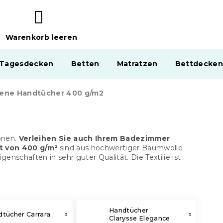
Warenkorb leeren
WARENKORB
 Tagesdecken
Betten
Matratzen
Bettdecken
ene Handtücher 400 g/m2
önen.
Verleihen Sie auch Ihrem Badezimmer
t von 400 g/m²
sind aus hochwertiger Baumwolle
nschaften in sehr guter Qualität. Die Textilie ist
Handtücher
tücher Carrara
Clarysse Elegance