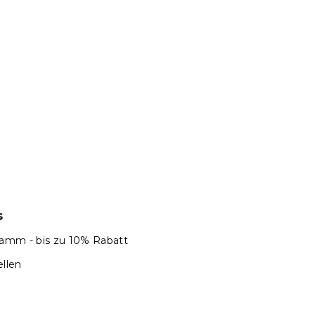
s
amm - bis zu 10% Rabatt
llen