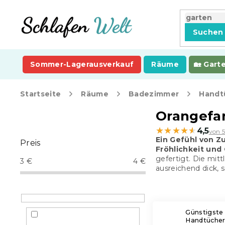
Zum
Inhalt
springen
Suchen
Sommer-Lagerausverkauf
Räume
Gart
Startseite
Räume
Badezimmer
Handt
S
Orangefa
e
★★★★★
★★★★★
4,5
von 
i
Ein Gefühl von Z
Preis
t
Fröhlichkeit und
e
gefertigt. Die mit
3
€
4
€
n
ausreichend dick, 
l
e
i
s
Günstigste
Handtüche
t