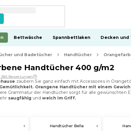
en
Bettwäsche
Spannbettlaken
Decken und
ücher und Badetücher
Handtücher
Orangefarb
rbene Handtücher 400 g/m2
5 385 Bewertungen
uhause
zaubern Sie ganz einfach mit Accessoires in Oranget
 Gemütlichkeit.
Orangene Handtücher mit einem Gewich
tlere Grammatur der Handtücher sorgt für alle gewünschten Eige
sehr
saugfähig
und
weich im Griff.
Handtücher Bella
Hand
r