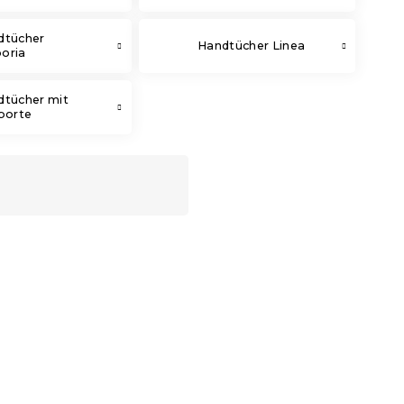
dtücher
Handtücher Linea
oria
dtücher mit
borte