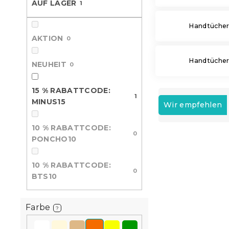
AUF LAGER
1
e
Handtücher
AKTION
0
Handtücher 
NEUHEIT
0
15 % RABATTCODE:
P
1
MINUS15
r
Wir empfehlen
o
d
10 % RABATTCODE:
0
L
u
PONCHO10
i
k
15 % Rabattcod
s
t
MINUS15
10 % RABATTCODE:
t
s
0
BTS10
e
o
d
r
e
t
Farbe
?
r
i
P
e