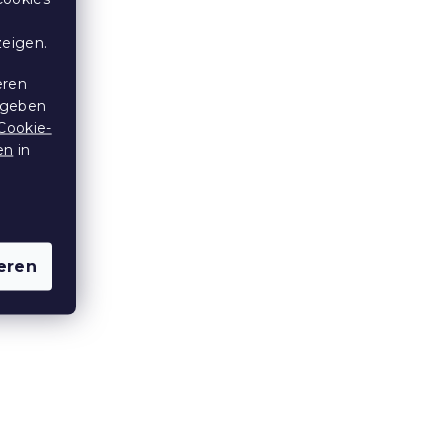
zeigen.
eren
 geben
Cookie-
en
in
eren