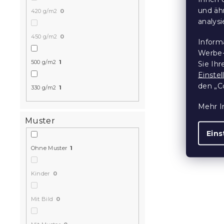
und äh
420 g/m2
0
analys
450 g/m2
0
Inform
Werbe-
500 g/m2
1
Sie Ih
Einste
den „C
330 g/m2
1
Mehr I
Muster
Eins
Ohne Muster
1
Kinder
0
Mit Bild
0