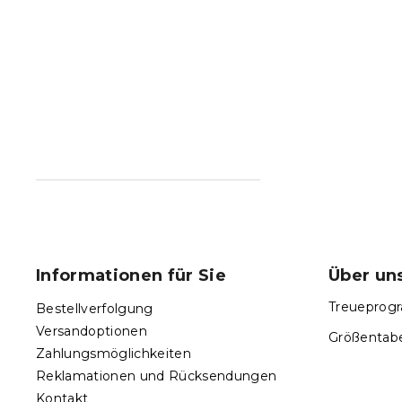
F
u
ß
Informationen für Sie
Über un
z
e
Treueprogr
Bestellverfolgung
i
Versandoptionen
Größentabe
l
Zahlungsmöglichkeiten
e
Reklamationen und Rücksendungen
Kontakt