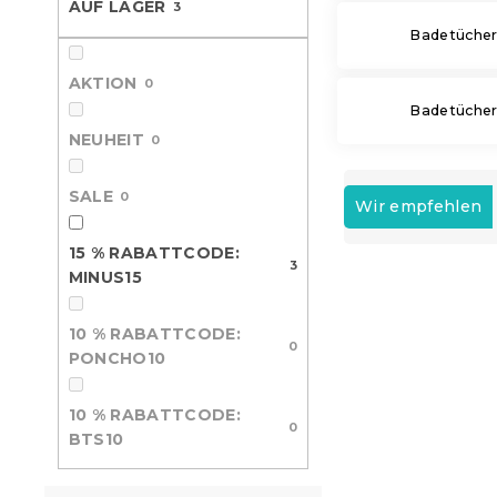
AUF LAGER
3
e
Badetücher
AKTION
0
Badetücher 
NEUHEIT
0
P
SALE
0
r
Wir empfehlen
o
d
15 % RABATTCODE:
3
L
u
MINUS15
i
k
15 % Rabattcod
s
t
MINUS15
10 % RABATTCODE:
t
0
s
PONCHO10
e
o
d
r
10 % RABATTCODE:
e
t
0
BTS10
r
i
P
e
r