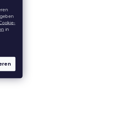
eren
 geben
Cookie-
en
in
eren