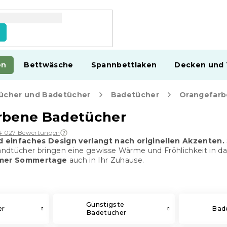
en
Bettwäsche
Spannbettlaken
Decken und
ücher und Badetücher
Badetücher
Orangefarb
rbene Badetücher
4 027 Bewertungen
d einfaches Design verlangt nach originellen Akzenten.
ndtücher bringen eine gewisse Wärme und Fröhlichkeit in d
mer Sommertage
auch in Ihr Zuhause.
Günstigste
er
Bade
Badetücher