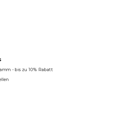
s
amm - bis zu 10% Rabatt
llen