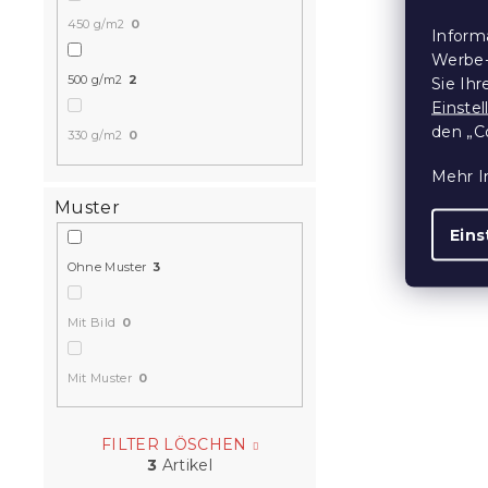
450 g/m2
0
Inform
Werbe-
500 g/m2
2
Sie Ih
Einste
den „C
330 g/m2
0
Mehr I
Muster
Eins
Ohne Muster
3
Mit Bild
0
Mit Muster
0
FILTER LÖSCHEN
3
Artikel