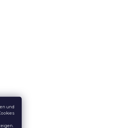
 140
Badetuch Comfort Maxi
wolle
100x180 cm orange, 100%
Baumwolle
Auf Lager
(>10 Stücke)
18,40 €
ten und
Cookies
zeigen.