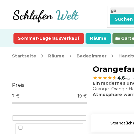
Zum
Inhalt
springen
Suchen
Sommer-Lagerausverkauf
Räume
Gart
Startseite
Räume
Badezimmer
Handt
S
Orangefa
e
★★★★★
★★★★★
4,6
von 
i
Ein modernes
un
Preis
t
Orange. Orange Ha
e
Atmosphäre war
7
€
19
€
n
l
e
i
Strandtüch
s
t