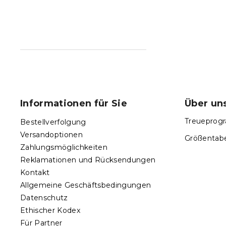
F
u
ß
Informationen für Sie
Über un
z
e
Treueprogr
Bestellverfolgung
i
Versandoptionen
Größentabe
l
Zahlungsmöglichkeiten
e
Reklamationen und Rücksendungen
Kontakt
Allgemeine Geschäftsbedingungen
Datenschutz
Ethischer Kodex
Für Partner