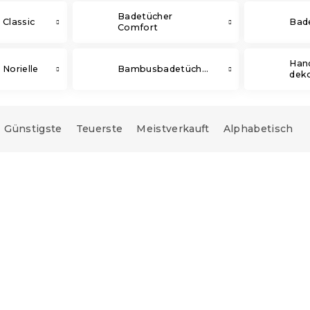
Badetücher
 Classic
Bad
Comfort
Han
Norielle
Bambusbadetücher
dek
Günstigste
Teuerste
Meistverkauft
Alphabetisch
e:
15 % Rabattcode:
MINUS15