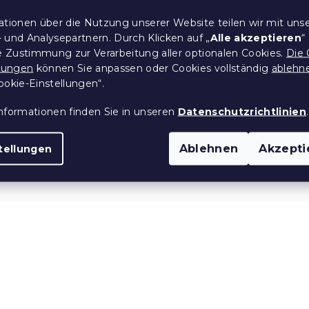
e
d
ationen über die Nutzung unserer Website teilen wir mit uns
e
 und Analysepartnern. Durch Klicken auf „
Alle akzeptieren
“
r
re Zustimmung zur Verarbeitung aller optionalen Cookies.
Die 
L
llungen
können Sie anpassen oder Cookies vollständig
ablehn
i
ookie-Einstellungen“.
s
t
nformationen finden Sie in unseren
Datenschutzrichtlinien
.
e
Ablehnen
Akzepti
tellungen