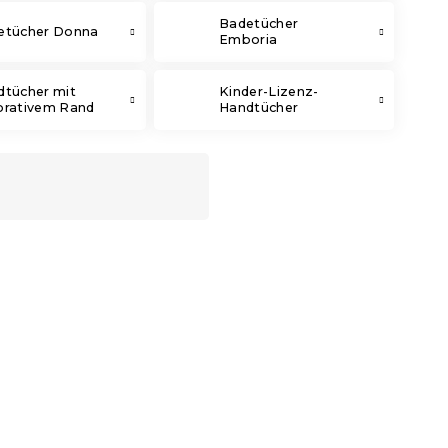
Badetücher
etücher Donna
Emboria
dtücher mit
Kinder-Lizenz-
orativem Rand
Handtücher
15 % Rabattcode:
MINUS15