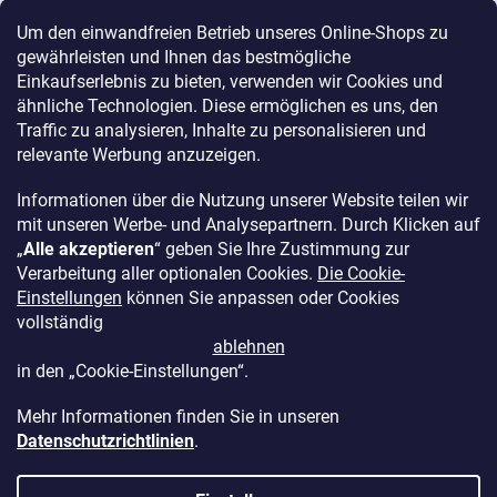
e
Reklamationen und Rücksendungen
Um den einwandfreien Betrieb unseres Online-Shops zu
Kontakt
gewährleisten und Ihnen das bestmögliche
Einkaufserlebnis zu bieten, verwenden wir Cookies und
Allgemeine Geschäftsbedingungen
ähnliche Technologien. Diese ermöglichen es uns, den
Datenschutz
Traffic zu analysieren, Inhalte zu personalisieren und
Ethischer Kodex
relevante Werbung anzuzeigen.
Für Partner
Impressum
Informationen über die Nutzung unserer Website teilen wir
mit unseren Werbe- und Analysepartnern. Durch Klicken auf
„
Alle akzeptieren
“ geben Sie Ihre Zustimmung zur
Verarbeitung aller optionalen Cookies.
Die Cookie-
Einstellungen
können Sie anpassen oder Cookies
Über uns
vollständig
Treueprogramm - bis zu 10% Rabatt
ablehnen
in den „Cookie-Einstellungen“.
Größentabellen
Mehr Informationen finden Sie in unseren
Datenschutzrichtlinien
.
Erstellt von Shoptet Premium