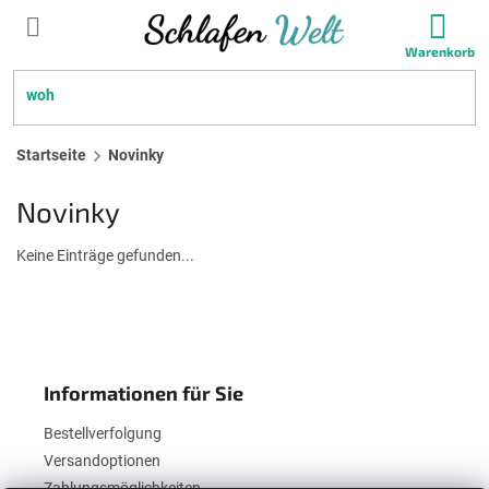
Zum
WAR
Inhalt
springen
SUCHEN
Startseite
Novinky
Novinky
Keine Einträge gefunden...
F
u
ß
Informationen für Sie
z
e
Bestellverfolgung
i
Versandoptionen
l
Zahlungsmöglichkeiten