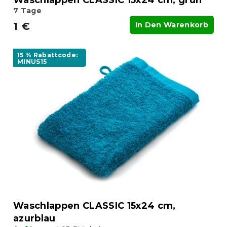
Waschlappen CLASSIC 15x24 cm, grün
e
7 Tage
1 €
In Den Warenkorb
15 % Rabattcode:
MINUS15
Waschlappen CLASSIC 15x24 cm,
azurblau