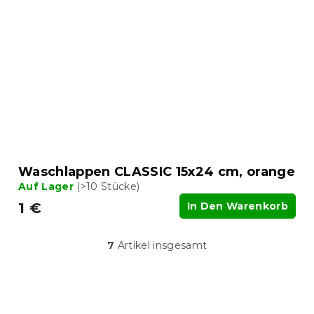
Waschlappen CLASSIC 15x24 cm, orange
Auf Lager
(>10 Stücke)
1 €
In Den Warenkorb
7
Artikel insgesamt
S
t
e
u
F
e