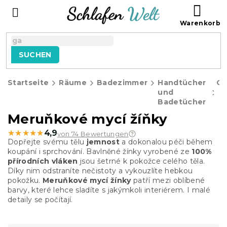
Zum
WAR
Inhalt
springen
SUCHEN
Startseite
Räume
Badezimmer
Handtücher
Ge
und
Badetücher
Meruňkové mycí žíňky
★★★★★
★★★★★
4,9
von 74 Bewertungen
Dopřejte svému tělu
jemnost
a dokonalou péči během
koupání i sprchování. Bavlněné žínky vyrobené ze
100%
přírodních vláken
jsou šetrné k pokožce celého těla.
Díky nim odstraníte nečistoty a vykouzlíte hebkou
pokožku.
Meruňkové mycí žínky
patří mezi oblíbené
barvy, které lehce sladíte s jakýmkoli interiérem. I malé
detaily se počítají.