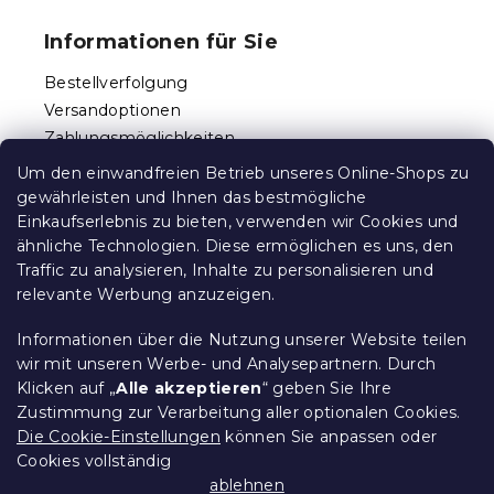
u
r
ß
e
Informationen für Sie
l
z
e
e
Bestellverfolgung
m
i
e
Versandoptionen
l
n
Zahlungsmöglichkeiten
e
t
Reklamationen und Rücksendungen
e
Um den einwandfreien Betrieb unseres Online-Shops zu
d
Kontakt
gewährleisten und Ihnen das bestmögliche
e
Allgemeine Geschäftsbedingungen
Einkaufserlebnis zu bieten, verwenden wir Cookies und
r
ähnliche Technologien. Diese ermöglichen es uns, den
Datenschutz
L
Traffic zu analysieren, Inhalte zu personalisieren und
Ethischer Kodex
i
relevante Werbung anzuzeigen.
s
Für Partner
t
Impressum
e
Informationen über die Nutzung unserer Website teilen
wir mit unseren Werbe- und Analysepartnern. Durch
Klicken auf „
Alle akzeptieren
“ geben Sie Ihre
Zustimmung zur Verarbeitung aller optionalen Cookies.
Über uns
Die Cookie-Einstellungen
können Sie anpassen oder
Cookies vollständig
Treueprogramm - bis zu 10% Rabatt
ablehnen