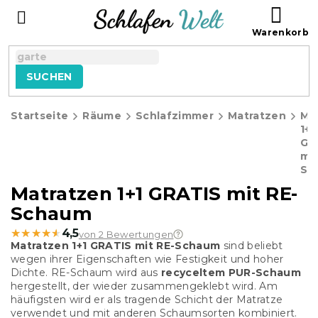
Zum
WAR
Inhalt
springen
SUCHEN
Startseite
Räume
Schlafzimmer
Matratzen
Ma
1+1
GR
mit
Sc
Matratzen 1+1 GRATIS mit RE-
Schaum
★★★★★
★★★★★
4,5
von 2 Bewertungen
Matratzen 1+1 GRATIS mit RE-Schaum
sind beliebt
wegen ihrer Eigenschaften wie Festigkeit und hoher
Dichte. RE-Schaum wird aus
recyceltem PUR-Schaum
hergestellt, der wieder zusammengeklebt wird. Am
häufigsten wird er als tragende Schicht der Matratze
verwendet und mit anderen Schaumsorten kombiniert.