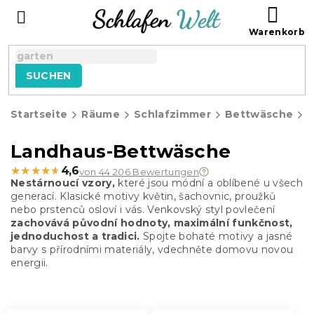
Zum
WAR
Inhalt
springen
SUCHEN
Startseite
Räume
Schlafzimmer
Bettwäsche
L
Landhaus-Bettwäsche
★★★★★
★★★★★
4,6
von 44 206 Bewertungen
Nestárnoucí vzory,
které jsou módní a oblíbené u všech
generací. Klasické motivy květin, šachovnic, proužků
nebo prstenců osloví i vás. Venkovský styl povlečení
zachovává původní hodnoty, maximální funkčnost,
jednoduchost a tradici.
Spojte bohaté motivy a jasné
barvy s přírodními materiály, vdechněte domovu novou
energii.