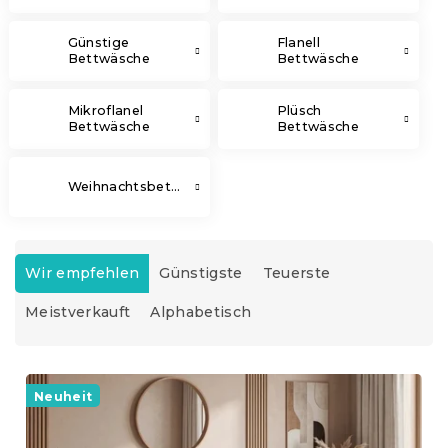
Günstige
Flanell
Bettwäsche
Bettwäsche
Mikroflanel
Plüsch
Bettwäsche
Bettwäsche
Weihnachtsbettwäsche
P
r
Wir empfehlen
Günstigste
Teuerste
o
Meistverkauft
Alphabetisch
d
u
k
L
t
i
Neuheit
s
s
o
t