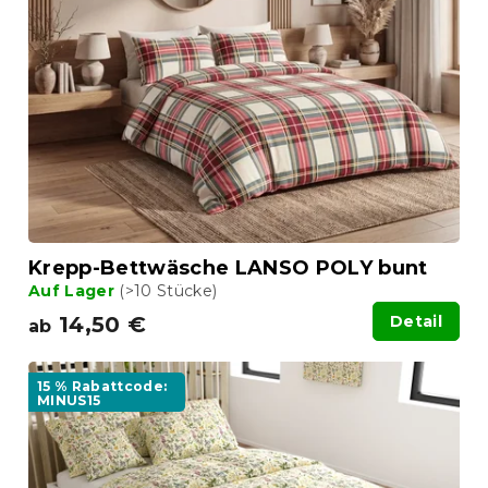
r
e
t
d
i
e
e
r
r
P
u
r
n
o
g
d
u
k
t
Krepp-Bettwäsche LANSO POLY bunt
e
Auf Lager
(>10 Stücke)
14,50 €
Detail
ab
15 % Rabattcode:
MINUS15