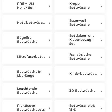
PREMIUM
Krepp
Kollektion
Bettwäsche
Baumwoll
Hotelbettwäsche
Bettwäsche
Bettlaken- und
Bügelfrei
Kissenbezug-
Bettwäsche
Set
Französische
Mikrofaserbettwäsche
Bettwäsche
Bettwäsche in
Kinderbettwäsche
Überlänge
Leuchtende
3D Bettwäsche
Bettwäsche
Praktische
Bettwäsche bis
Bettwäschesets
15 €